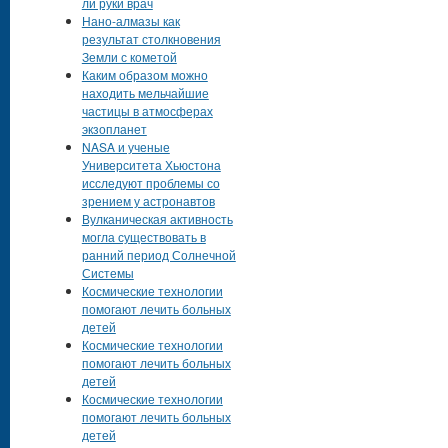
ли руки врач
Нано-алмазы как
результат столкновения
Земли с кометой
Каким образом можно
находить мельчайшие
частицы в атмосферах
экзопланет
NASA и ученые
Университета Хьюстона
исследуют проблемы со
зрением у астронавтов
Вулканическая активность
могла существовать в
ранний период Солнечной
Системы
Космические технологии
помогают лечить больных
детей
Космические технологии
помогают лечить больных
детей
Космические технологии
помогают лечить больных
детей