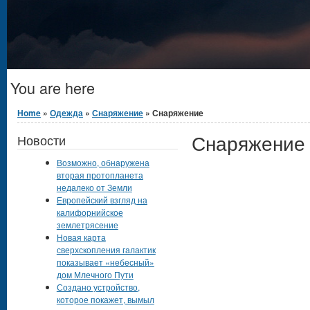
You are here
Home
»
Одежда
»
Снаряжение
» Снаряжение
Снаряжение
Новости
Возможно, обнаружена
вторая протопланета
недалеко от Земли
Европейский взгляд на
калифорнийское
землетрясение
Новая карта
сверхскопления галактик
показывает «небесный»
дом Млечного Пути
Создано устройство,
которое покажет, вымыл