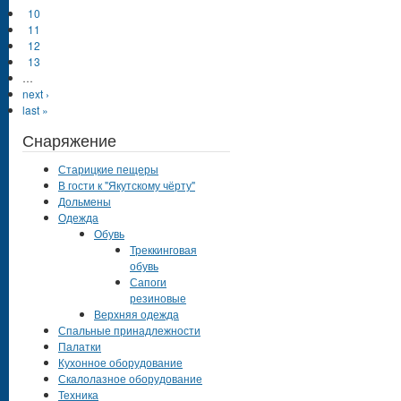
10
11
12
13
…
next ›
last »
Снаряжение
Старицкие пещеры
В гости к "Якутскому чёрту"
Дольмены
Одежда
Обувь
Треккинговая
обувь
Сапоги
резиновые
Верхняя одежда
Спальные принадлежности
Палатки
Кухонное оборудование
Скалолазное оборудование
Техника