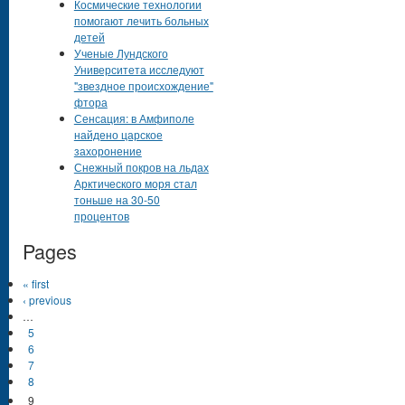
Космические технологии
помогают лечить больных
детей
Ученые Лундского
Университета исследуют
"звездное происхождение"
фтора
Сенсация: в Амфиполе
найдено царское
захоронение
Снежный покров на льдах
Арктического моря стал
тоньше на 30-50
процентов
Pages
« first
‹ previous
…
5
6
7
8
9