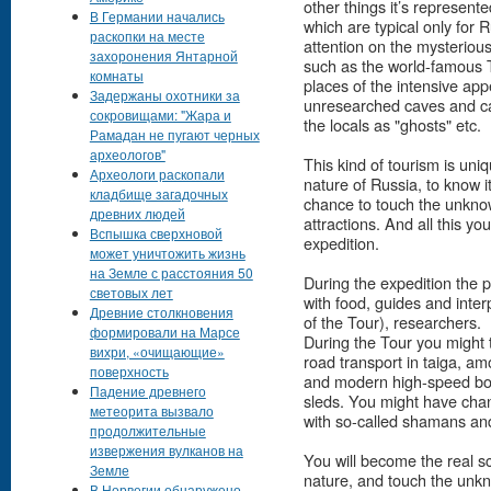
other things it’s represen
В Германии начались
which are typical only for 
раскопки на месте
attention on the mysterious
захоронения Янтарной
such as the world-famous Tu
комнаты
places of the intensive app
Задержаны охотники за
unresearched caves and ca
сокровищами: "Жара и
the locals as "ghosts" etc.
Рамадан не пугают черных
археологов"
This kind of tourism is uniq
Археологи раскопали
nature of Russia, to know i
кладбище загадочных
chance to touch the unkn
древних людей
attractions. And all this you
Вспышка сверхновой
expedition.
может уничтожить жизнь
на Земле с расстояния 50
During the expedition the p
световых лет
with food, guides and inter
Древние столкновения
of the Tour), researchers.
формировали на Марсе
During the Tour you might tr
вихри, «очищающие»
road transport in taiga, a
поверхность
and modern high-speed bo
Падение древнего
sleds. You might have chan
метеорита вызвало
with so-called shamans an
продолжительные
извержения вулканов на
You will become the real sc
Земле
nature, and touch the un
В Норвегии обнаружено