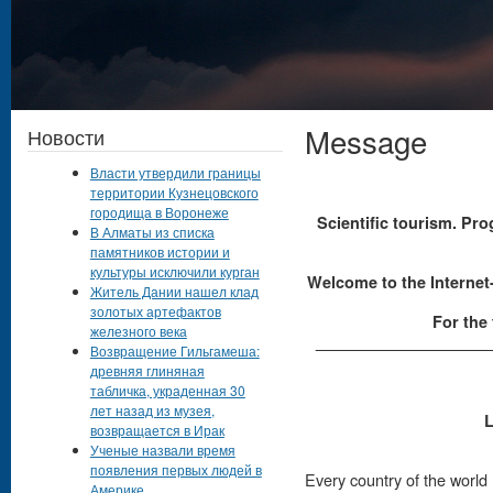
Message
Новости
Власти утвердили границы
территории Кузнецовского
городища в Воронеже
Scientific tourism. Pr
В Алматы из списка
памятников истории и
культуры исключили курган
Welcome to the Internet-p
Житель Дании нашел клад
золотых артефактов
For the 
железного века
____________________
Возвращение Гильгамеша:
древняя глиняная
табличка, украденная 30
лет назад из музея,
L
возвращается в Ирак
Ученые назвали время
появления первых людей в
Every country of the world 
Америке