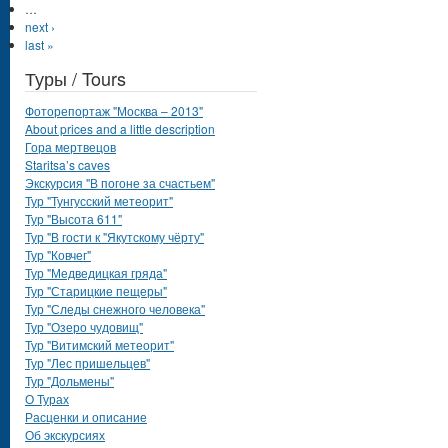
…
next ›
last »
Туры / Tours
Фоторепортаж "Москва – 2013"
About prices and a little description
Гора мертвецов
Staritsa’s caves
Экскурсия "В погоне за счастьем"
Тур "Тунгусский метеорит"
Тур "Высота 611"
Тур "В гости к "Якутскому чёрту"
Тур "Ковчег"
Тур "Медведицкая гряда"
Тур "Старицкие пещеры"
Тур "Следы снежного человека"
Тур "Озеро чудовищ"
Тур "Витимский метеорит"
Тур "Лес пришельцев"
Тур "Дольмены"
О Турах
Расценки и описание
Об экскурсиях