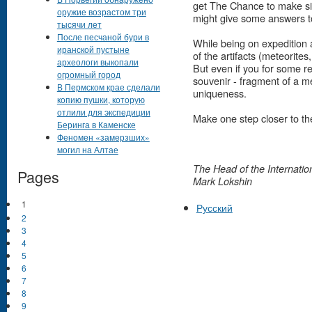
get The Chance to make sign
оружие возрастом три
might give some answers to
тысячи лет
После песчаной бури в
While being on expedition 
иранской пустыне
of the artifacts (meteorites, 
археологи выкопали
But even if you for some re
огромный город
souvenir - fragment of a me
В Пермском крае сделали
uniqueness.
копию пушки, которую
отлили для экспедиции
Make one step closer to t
Беринга в Каменске
Феномен «замерзших»
могил на Алтае
The Head of the Internation
Pages
Mark Lokshin
1
Русский
2
3
4
5
6
7
8
9