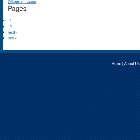
Общие правила
Pages
1
2
next ›
last »
Номе
|
About Us