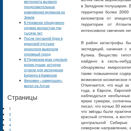
метеорита вызвало
в Западном полушарии. В
продолжительные
территории более 2000 
извержения вулканов на
Земле
километров от эпицент
В Норвегии обнаружено
территории от Атлант
оружие возрастом три
интенсивное свечение не
тысячи лет
После песчаной бури в
В район катастрофы бы
иранской пустыне
экспедиций, начиная с 
археологи выкопали
огромный город
Кулика. Вещество гипо
В Пермском крае сделали
найдено в сколь-нибу
копию пушки, которую
обнаружены микроскопи
отлили для экспедиции
также повышенное содер
Беринга в Каменске
возможное космическое 
Феномен «замерзших»
Отмечается, что ещё за
могил на Алтае
года, в Европе, Европе
наблюдаться необычные
Страницы
яркие сумерки, солнечн
писал, что ночью 30 июн
1
что звёзды были практич
2
красный оттенок, а вост
3
центральной Сибирью 
4
северном направлении, 
5