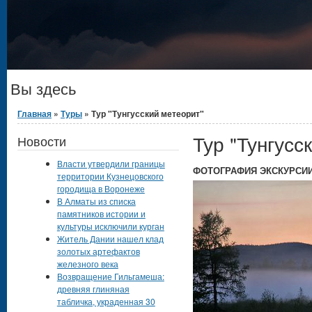
Вы здесь
Главная
»
Туры
» Тур "Тунгусский метеорит"
Тур "Тунгусс
Новости
Власти утвердили границы
ФОТОГРАФИЯ ЭКСКУРСИ
территории Кузнецовского
городища в Воронеже
В Алматы из списка
памятников истории и
культуры исключили курган
Житель Дании нашел клад
золотых артефактов
железного века
Возвращение Гильгамеша:
древняя глиняная
табличка, украденная 30