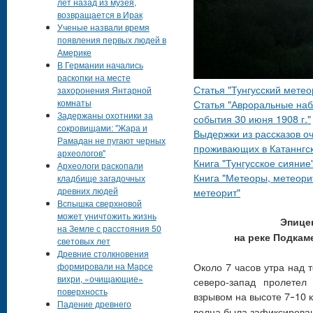
лет назад из музея,
возвращается в Ирак
Ученые назвали время
появления первых людей в
Америке
В Германии начались
раскопки на месте
Статья "Тунгусский мет
захоронения Янтарной
комнаты
Статья "Авроральные наб
Задержаны охотники за
события 30 июня 1908 г."
сокровищами: "Жара и
Выдержки из рассказов оч
Рамадан не пугают черных
проживающих в Катаннгск
археологов"
Книга "Тунгусское сияние
Археологи раскопали
Книга "Метеоры, метеорит
кладбище загадочных
древних людей
метеорит"
Вспышка сверхновой
может уничтожить жизнь
Эпице
на Земле с расстояния 50
на реке Подкам
световых лет
Древние столкновения
Около 7 часов утра над 
формировали на Марсе
вихри, «очищающие»
северо-запад пролетел
поверхность
взрывом на высоте 7
10 
–
Падение древнего
волна была зафиксирован