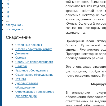
той местности, были та
6
описывается как круглая
7
красный, жёлтый или б
8
описания некоторых оч
9
яркие радужные полосы.
…
Южным болотом близ реки
следующая ›
взрыва по некоторым оц
последняя »
эквивалента.
Снаряжение
Примерный план экспе
болота, Куликовской в
Старицкие пещеры
ущелья, Чургимского во
В гости к "Якутскому чёрту"
Проверка некоторых верси
Дольмены
обследованного района.
Одежда
Спальные принадлежности
Это очень захватывающ
Палатки
Кухонное оборудование
где, когда-то, пройдя 
Скалолазное оборудование
нечто из других миров. Кто
Техника
Дополнительное
Маршрут:
оборудование
Оборудование необходимое
В экспедиции присутс
для экспедиций
обеспечения безопасност
ответственных за меди
маршруту), обеспечивает