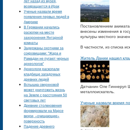
лет назад из музея,
возвращается в Ирак
Ученые назвали время
появления первых людей в
Америке
Постановлением акимата 
В Германии начались
внесены изменения в гос
раскопки на месте
культуры местного значе
захоронения Янтарной
комнаты
В частности, из списка и
Задержаны охотники за
сокровищами: "Жара и
Житель Дании нашел клад
Рамадан не пугают черных
археологов"
Археологи раскопали
кладбище загадочных
древних людей
Вспышка сверхновой
Датчанин Оле Гиннеруп Ш
может уничтожить жизнь
металлоискатель.
на Земле с расстояния 50
световых лет
Ученые назвали время п
Древние столкновения
формировали на Марсе
вихри, «очищающие»
поверхность
Падение древнего