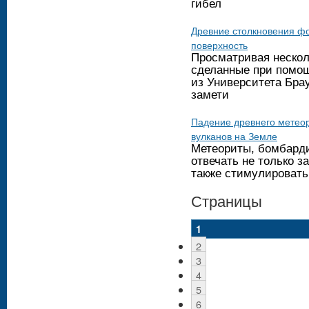
гибел
Древние столкновения ф
поверхность
Просматривая нескол
сделанные при помощ
из Университета Брау
замети
Падение древнего метео
вулканов на Земле
Метеориты, бомбард
отвечать не только з
также стимулировать
Страницы
1
2
3
4
5
6