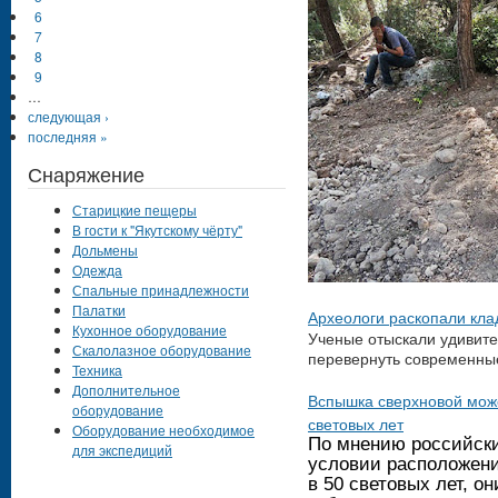
6
7
8
9
…
следующая ›
последняя »
Снаряжение
Старицкие пещеры
В гости к "Якутскому чёрту"
Дольмены
Одежда
Спальные принадлежности
Палатки
Археологи раскопали кл
Кухонное оборудование
Ученые отыскали удивите
Скалолазное оборудование
перевернуть современные
Техника
Дополнительное
Вспышка сверхновой може
оборудование
световых лет
Оборудование необходимое
По мнению российски
для экспедиций
условии расположени
в 50 световых лет, о