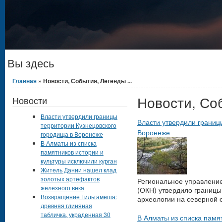
Вы здесь
Главная
» Новости, События, Легенды ...
Новости, Соб
Новости
Власти утвердили границы
Власти утвердили границ
территории Кузнецовского
Воронеже
городища в Воронеже
В Алматы из списка
памятников истории и
культуры исключили курган
Житель Дании нашел клад
золотых артефактов
Региональное управление
железного века
(ОКН) утвердило границы
Возвращение Гильгамеша:
археологии на северной 
древняя глиняная
табличка, украденная 30
В Алматы из списка памят