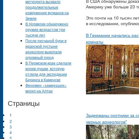
В США обнаружены доказа
метеорита вызвало
Америку уже больше 23 т
продолжительные
извержения вулканов на
Это почти на 10 тысяч ле
Земле
в исследовании, опублико
В Норвегии обнаружено
оружие возрастом три
В Германии начались рас
тысячи лет
После песчаной бури в
комнаты
иранской пустыне
археологи выкопали
огромный город
В Пермском крае сделали
копию пушки, которую
отлили для экспедиции
Беринга в Каменске
Феномен «замерзших»
могил на Алтае
Страницы
Задержаны охотники за с
1
черных археологов"
2
3
4
5