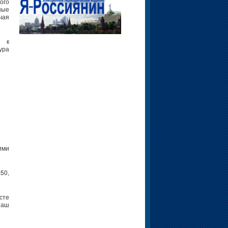
ого
ные
чая
я к
ура
ими
50,
сте
наш