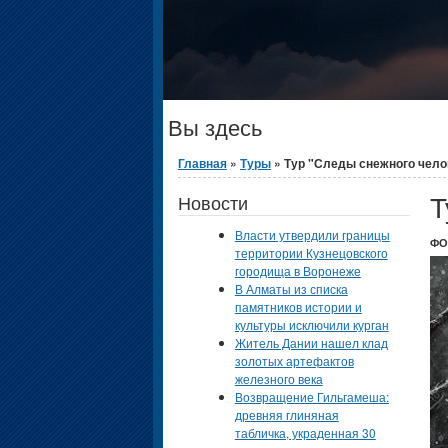
Вы здесь
Главная
»
Туры
» Тур "Следы снежного чело
Т
Новости
Власти утвердили границы
ФО
территории Кузнецовского
городища в Воронеже
В Алматы из списка
памятников истории и
культуры исключили курган
Житель Дании нашел клад
золотых артефактов
железного века
Возвращение Гильгамеша:
древняя глиняная
табличка, украденная 30