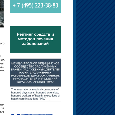
ого
м –
во,
кий
ьей
это
ния
 за
тся