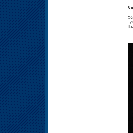
В 
Об
пу
На