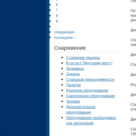
Пл
6
7
Пи
пр
8
де
9
…
Ден
следующая ›
последняя »
Сб
зак
Снаряжение
Ден
Старицкие пещеры
В гости к "Якутскому чёрту"
Сб
Дольмены
Одежда
Ден
Спальные принадлежности
Из
Палатки
Кухонное оборудование
Ден
Скалолазное оборудование
Техника
Сб
Дополнительное
от
оборудование
Оборудование необходимое
Де
для экспедиций
Сб
126