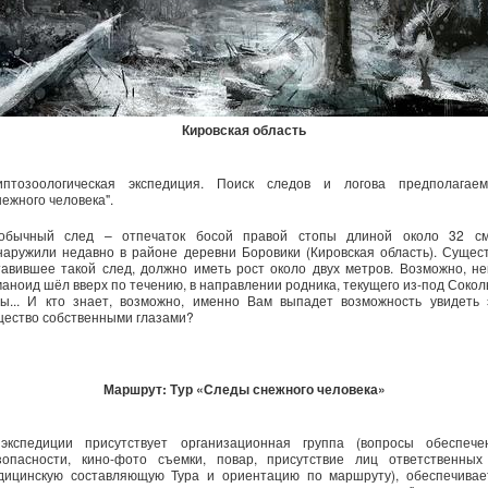
Кировская область
иптозоологическая экспедиция. Поиск следов и логова предполагаем
нежного человека".
обычный след – отпечаток босой правой стопы длиной около 32 с
наружили недавно в районе деревни Боровики (Кировская область). Сущест
тавившее такой след, должно иметь рост около двух метров. Возможно, не
маноид шёл вверх по течению, в направлении родника, текущего из-под Сокол
ры... И кто знает, возможно, именно Вам выпадет возможность увидеть 
щество собственными глазами?
Маршрут: Тур «Следы снежного человека»
экспедиции присутствует организационная группа (вопросы обеспече
зопасности, кино-фото съемки, повар, присутствие лиц ответственных
дицинскую составляющую Тура и ориентацию по маршруту), обеспечивае