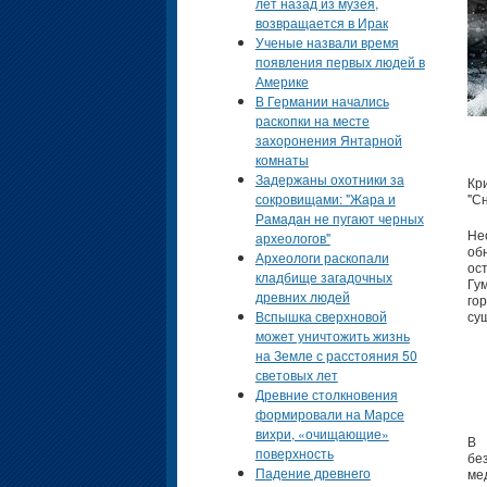
лет назад из музея,
возвращается в Ирак
Ученые назвали время
появления первых людей в
Америке
В Германии начались
раскопки на месте
захоронения Янтарной
комнаты
Задержаны охотники за
Кр
сокровищами: "Жара и
"С
Рамадан не пугают черных
Не
археологов"
об
Археологи раскопали
ос
кладбище загадочных
Гу
древних людей
го
Вспышка сверхновой
су
может уничтожить жизнь
на Земле с расстояния 50
световых лет
Древние столкновения
формировали на Марсе
вихри, «очищающие»
В 
поверхность
бе
Падение древнего
ме