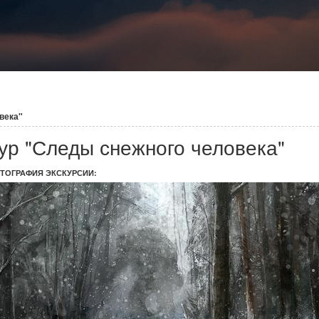
века"
ур "Следы снежного человека"
ТОГРАФИЯ ЭКСКУРСИИ: