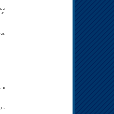
ным
ные
ов,
е в
UT-