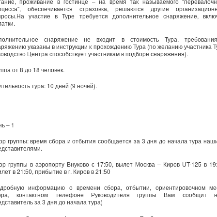
тание, проживание в гостинце – на время так называемого "перевалочн
оцесса", обеспечивается страховка, решаются другие организацион
просы.На участие в Туре требуется дополнительное снаряжение, вклю
латки.
полнительное снаряжение не входит в стоимость Тура, требовани
аряжению указаны в инструкции к прохождению Тура (по желанию участника Т
ководство Центра способствует участникам в подборе снаряжения).
ппа от 8 до 18 человек.
тельность тура: 10 дней (9 ночей).
ь – 1
ор группы: время сбора и отбытия сообщается за 3 дня до начала тура наш
едставителями.
ор группы в аэропорту Внуково с 17:50, вылет Москва – Киров UT-125 в 19:
лет в 21:50, прибытие в г. Киров в 21:50
одробную информацию о времени сбора, отбытии, ориентировочном ме
ора, контактном телефоне Руководителя группы Вам сообщит 
едставитель за 3 дня до начала тура)