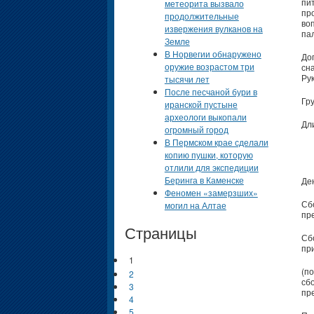
пи
метеорита вызвало
пр
продолжительные
во
извержения вулканов на
па
Земле
В Норвегии обнаружено
До
оружие возрастом три
сн
Ру
тысячи лет
После песчаной бури в
Гру
иранской пустыне
археологи выкопали
Дли
огромный город
В Пермском крае сделали
копию пушки, которую
отлили для экспедиции
Беринга в Каменске
Ден
Феномен «замерзших»
Сб
могил на Алтае
пр
Страницы
Сб
при
1
(п
2
сб
3
пр
4
5