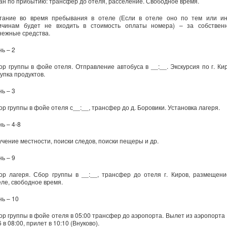
ан по прибытию: трансфер до отеля, расселение. Свободное время.
тание во время пребывания в отеле (Если в отеле оно по тем или и
ичинам будет не входить в стоимость оплаты номера) – за собствен
нежные средства.
ь – 2
ор группы в фойе отеля. Отправление автобуса в __:__. Экскурсия по г. Кир
упка продуктов.
ь – 3
ор группы в фойе отеля с__:__, трансфер до д. Боровики. Установка лагеря.
ь – 4-8
учение местности, поиски следов, поиски пещеры и др.
ь – 9
ор лагеря. Сбор группы в __:__, трансфер до отеля г. Киров, размещени
еле, свободное время.
нь – 10
ор группы в фойе отеля в 05:00 трансфер до аэропорта. Вылет из аэропорта 
 в 08:00, прилет в 10:10 (Внуково).