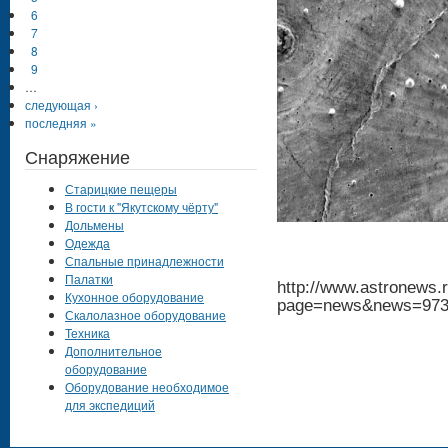
6
7
8
9
…
следующая ›
последняя »
Снаряжение
Старицкие пещеры
В гости к "Якутскому чёрту"
Дольмены
Одежда
Спальные принадлежности
Палатки
http://www.astronews.r
Кухонное оборудование
page=news&news=97
Скалолазное оборудование
Техника
Дополнительное
оборудование
Оборудование необходимое
для экспедиций