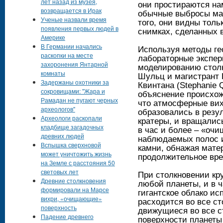
лет назад из музея,
они простираются на
возвращается в Ирак
обычные выбросы мат
Ученые назвали время
того, они видны толь
появления первых людей в
снимках, сделанных 
Америке
В Германии начались
Используя методы ге
раскопки на месте
лабораторные экспе
захоронения Янтарной
моделированию стол
комнаты
Шульц и магистрант 
Задержаны охотники за
Квинтана (Stephanie 
сокровищами: "Жара и
объяснение происхож
Рамадан не пугают черных
что атмосферные вих
археологов"
образовались в резу
Археологи раскопали
кратеры, и вращалис
кладбище загадочных
в час и более – «оч
древних людей
наблюдаемых полос и
Вспышка сверхновой
камни, обнажая мате
может уничтожить жизнь
продолжительное вре
на Земле с расстояния 50
световых лет
При столкновении кру
Древние столкновения
любой планеты, и в 
формировали на Марсе
гигантское облако ис
вихри, «очищающие»
расходится во все ст
поверхность
движущиеся во все ст
Падение древнего
поверхности планеты