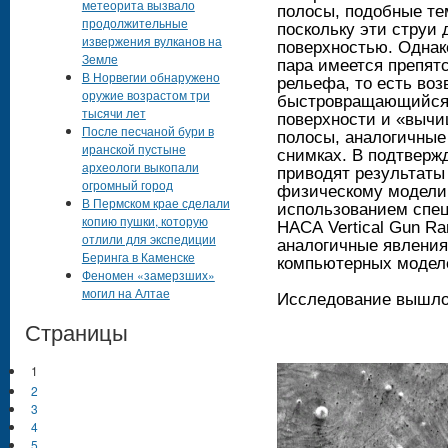
метеорита вызвало
полосы, подобные те
продолжительные
поскольку эти струи
извержения вулканов на
поверхностью. Однако
Земле
пара имеется препят
В Норвегии обнаружено
рельефа, то есть во
оружие возрастом три
быстровращающийся 
тысячи лет
поверхности и «выч
После песчаной бури в
полосы, аналогичные
иранской пустыне
снимках. В подтверж
археологи выкопали
приводят результаты
огромный город
физическому модели
В Пермском крае сделали
использованием спе
копию пушки, которую
НАСА Vertical Gun R
отлили для экспедиции
аналогичные явления,
Беринга в Каменске
компьютерных модел
Феномен «замерзших»
могил на Алтае
Исследование вышло 
Страницы
1
2
3
4
5