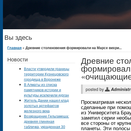
Вы здесь
Главная
» Древние столкновения формировали на Марсе вихри...
Древние сто
Новости
формировали
Власти утвердили границы
«очищающие
территории Кузнецовского
городища в Воронеже
В Алматы из списка
posted by
Administr
памятников истории и
культуры исключили курган
Житель Дании нашел клад
Просматривая нескол
золотых артефактов
сделанные при помощ
железного века
из Университета Брау
Возвращение Гильгамеша:
заметил серии необы
древняя глиняная
все стороны от крупн
табличка, украденная 30
планеты. Эти полосы 