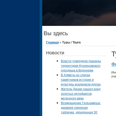
Вы здесь
Главная
» Туры / Tours
Т
Новости
Власти утвердили границы
Ф
территории Кузнецовского
городища в Воронеже
Ин
В Алматы из списка
уч
памятников истории и
культуры исключили курган
Житель Дании нашел клад
золотых артефактов
железного века
Возвращение Гильгамеша:
древняя глиняная
табличка, украденная 30