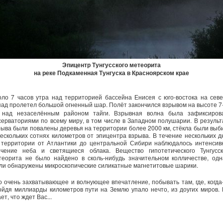
Эпицентр Тунгусского метеорита
на реке Подкаменная Тунгуска в Красноярском крае
оло 7 часов утра над территорией бассейна Енисея с юго-востока на севе
пад пролетел большой огненный шар. Полёт закончился взрывом на высоте 7
 над незаселённым районом тайги. Взрывная волна была зафиксиров
серваториями по всему миру, в том числе в Западном полушарии. В результ
рыва были повалены деревья на территории более 2000 км, стёкла были выб
нескольких сотнях километров от эпицентра взрыва. В течение нескольких д
 территории от Атлантики до центральной Сибири наблюдалось интенсив
ечение неба и светящиеся облака. Вещество гипотетического Тунгусск
теорита не было найдено в сколь-нибудь значительном колличестве, одн
ли обнаружены микроскопические силикатные магнетитовые шарики.
о очень захватывающее и волнующее впечатление, побывать там, где, когда-
ойдя миллиарды километров пути на Землю упало нечто, из доугих миров. 
ет, что ждет Вас...