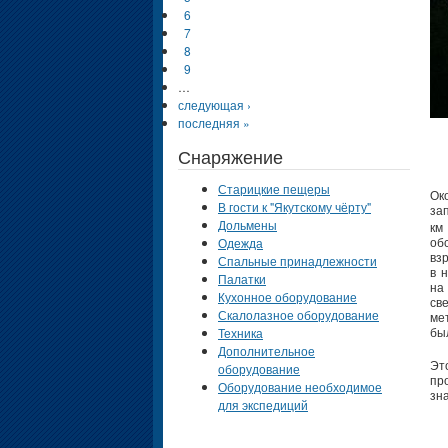
6
7
8
9
…
следующая ›
последняя »
Снаряжение
Старицкие пещеры
Ок
В гости к "Якутскому чёрту"
за
Дольмены
км
об
Одежда
вз
Спальные принадлежности
в 
Палатки
на
Кухонное оборудование
св
Скалолазное оборудование
ме
бы
Техника
Дополнительное
Эт
оборудование
пр
Оборудование необходимое
зна
для экспедиций