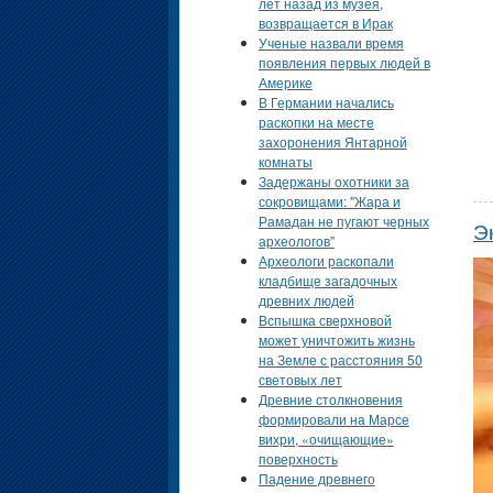
лет назад из музея,
возвращается в Ирак
Ученые назвали время
появления первых людей в
Америке
В Германии начались
раскопки на месте
захоронения Янтарной
комнаты
Задержаны охотники за
сокровищами: "Жара и
Рамадан не пугают черных
Э
археологов"
Археологи раскопали
кладбище загадочных
древних людей
Вспышка сверхновой
может уничтожить жизнь
на Земле с расстояния 50
световых лет
Древние столкновения
формировали на Марсе
вихри, «очищающие»
поверхность
Падение древнего