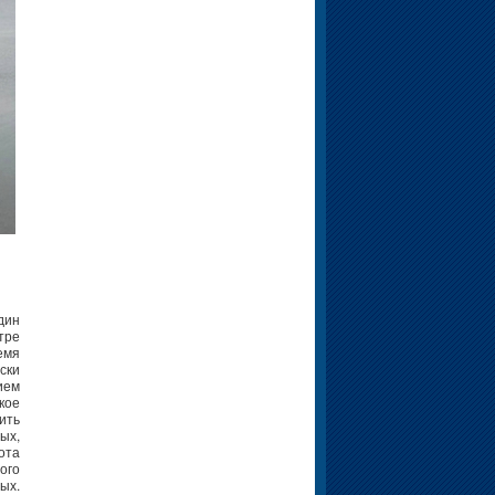
дин
тре
емя
ски
ием
кое
ить
ых,
ота
ого
ых.