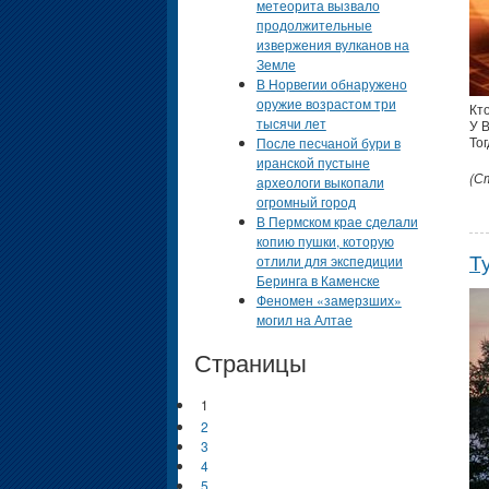
метеорита вызвало
продолжительные
извержения вулканов на
Земле
В Норвегии обнаружено
оружие возрастом три
Кт
тысячи лет
У 
Тог
После песчаной бури в
иранской пустыне
(С
археологи выкопали
огромный город
В Пермском крае сделали
копию пушки, которую
Т
отлили для экспедиции
Беринга в Каменске
Феномен «замерзших»
могил на Алтае
Страницы
1
2
3
4
5