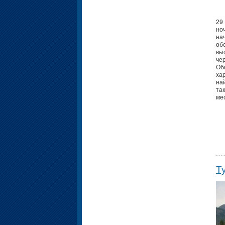
29
но
на
об
вы
че
Об
ха
на
та
мес
Т