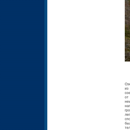
Оз
из
оз
от
не
на
гр
ле
сп
бы
те