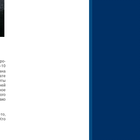
ро-
10
–
ана
ате
иты
ней
ное
ого
ако
то,
Кто