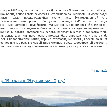
 января 1986 года в районе поселка Дальнегорск Приморского края наблюда
чной болид в виде яркого самосветящегося шара со шлейфом... В месте паде
чался пожар, продолжавшийся около часа. Экспедиционный отр
следовавший этот район, обнаружил площадку 2x2 метра со след
сокотемпературного воздействия. Обломки горных пород на ней были покр
рной пленкой со следами побежалости, а сама площадка — черным пепл
наружены остатки обгоревшего дерева, превратившегося в пористые угли,
рактерные для типичного лесного пожара. На стенке карниза и в пепле б
йдены металлические капли, черные стекловидные частицы весом до 30 мг
кже необычные рыхлые чешуйчатые частицы в виде своеобразной сеточки. 
то хранит много загадок, и именно Вы сможите прикоснуться к этой тайне...
подроб
ур "В гости к "Якутскому чёрту"