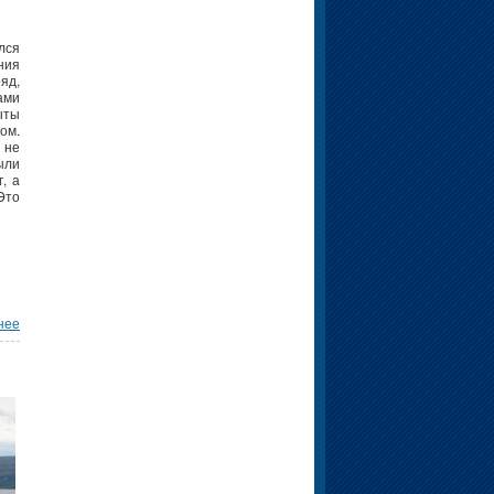
лся
ния
яд,
ами
ыты
ом.
 не
ыли
, а
Это
нее