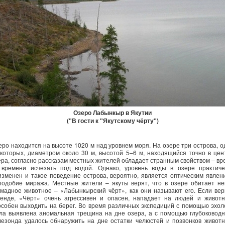
Озеро Лабынкыр в Якутии
("В гости к "Якутскому чёрту")
еро находится на высоте 1020 м над уровнем моря. На озере три острова, о
 которых, диаметром около 30 м, высотой 5–6 м, находящийся точно в цен
ера, согласно рассказам местных жителей обладает странным свойством – вр
 времени исчезать под водой. Однако, уровень воды в озере практиче
изменен и такое поведение острова, вероятно, является оптическим явлен
подобие миража. Местные жители – якуты верят, что в озере обитает не
омадное животное – «Лабынкырский чёрт», как они называют его. Если вер
генде, «Чёрт» очень агрессивен и опасен, нападает на людей и животн
особен выходить на берег. Во время различных экспедиций с помощью эхол
ла выявлена аномальная трещина на дне озера, а с помощью глубоководн
лезонда удалось обнаружить на дне остатки челюстей и позвонков животн