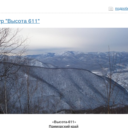
подроб
ур "Высота 611"
«Высота-611»
Приморский край