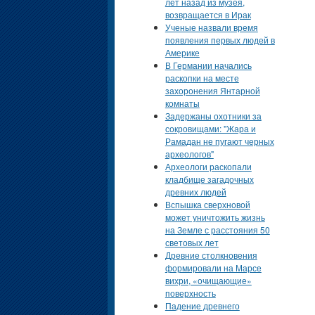
лет назад из музея,
возвращается в Ирак
Ученые назвали время
появления первых людей в
Америке
В Германии начались
раскопки на месте
захоронения Янтарной
комнаты
Задержаны охотники за
сокровищами: "Жара и
Рамадан не пугают черных
археологов"
Археологи раскопали
кладбище загадочных
древних людей
Вспышка сверхновой
может уничтожить жизнь
на Земле с расстояния 50
световых лет
Древние столкновения
формировали на Марсе
вихри, «очищающие»
поверхность
Падение древнего