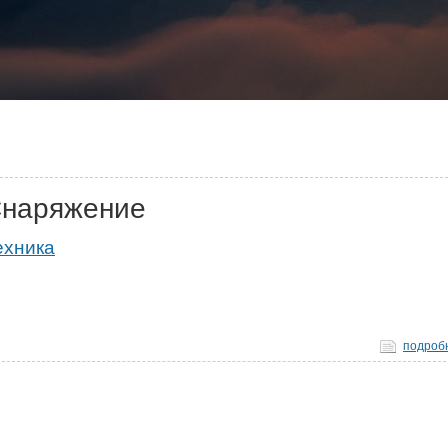
наряжение
ехника
подроб