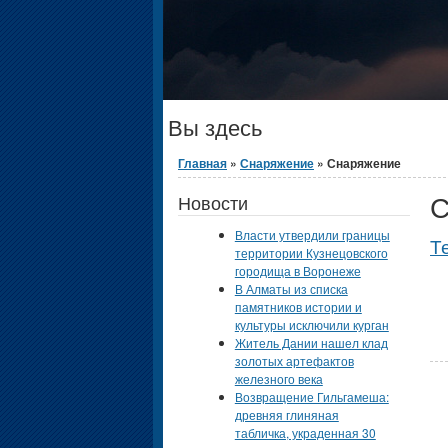
Вы здесь
Главная
»
Снаряжение
» Снаряжение
С
Новости
Власти утвердили границы
Т
территории Кузнецовского
городища в Воронеже
В Алматы из списка
памятников истории и
культуры исключили курган
Житель Дании нашел клад
золотых артефактов
железного века
Возвращение Гильгамеша:
древняя глиняная
табличка, украденная 30