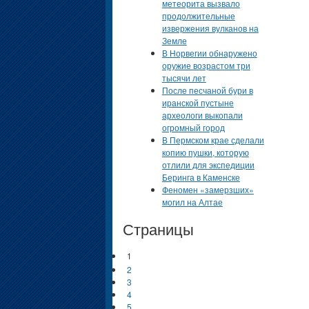
метеорита вызвало
продолжительные
извержения вулканов на
Земле
В Норвегии обнаружено
оружие возрастом три
тысячи лет
После песчаной бури в
иранской пустыне
археологи выкопали
огромный город
В Пермском крае сделали
копию пушки, которую
отлили для экспедиции
Беринга в Каменске
Феномен «замерзших»
могил на Алтае
Страницы
1
2
3
4
5