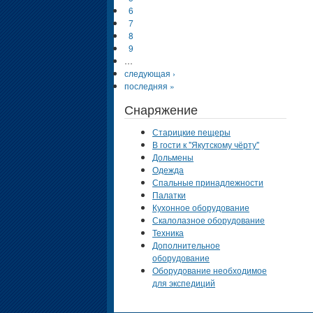
6
7
8
9
…
следующая ›
последняя »
Снаряжение
Старицкие пещеры
В гости к "Якутскому чёрту"
Дольмены
Одежда
Спальные принадлежности
Палатки
Кухонное оборудование
Скалолазное оборудование
Техника
Дополнительное
оборудование
Оборудование необходимое
для экспедиций