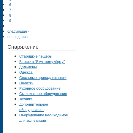
6
7
8
9
…
следующая ›
последняя »
Снаряжение
Старицкие пещеры
В гости к "Якутскому чёрту"
Дольмены
Одежда
Спальные принадлежности
Палатки
Кухонное оборудование
Скалолазное оборудование
Техника
Дополнительное
оборудование
Оборудование необходимое
для экспедиций