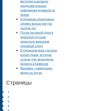
метеорита вызвало
продолжительные
извержения вулканов на
Земле
В Норвегии обнаружено
оружие возрастом три
тысячи лет
После песчаной бури в
иранской пустыне
археологи выкопали
огромный город
В Пермском крае сделали
копию пушки, которую
отлили для экспедиции
Беринга в Каменске
Феномен «замерзших»
могил на Алтае
Страницы
1
2
3
4
5