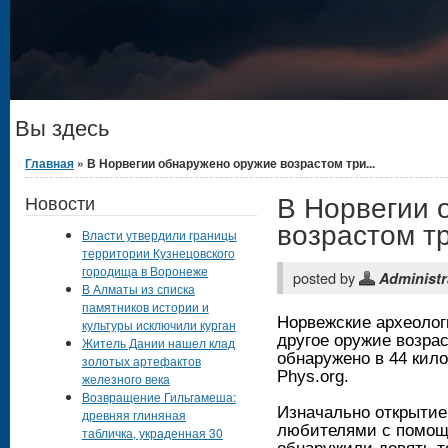
Вы здесь
Главная
» В Норвегии обнаружено оружие возрастом три...
В Норвегии 
Новости
возрастом т
Власти утвердили границы
территории Кузнецовского
городища в Воронеже
posted by
Administr
В Алматы из списка
памятников истории и
Норвежские археолог
культуры исключили курган
другое оружие возра
Житель Дании нашел клад
обнаружено в 44 кил
золотых артефактов
Phys.org.
железного века
Возвращение Гильгамеша:
Изначально открытие
древняя глиняная
любителями с помощ
табличка, украденная 30