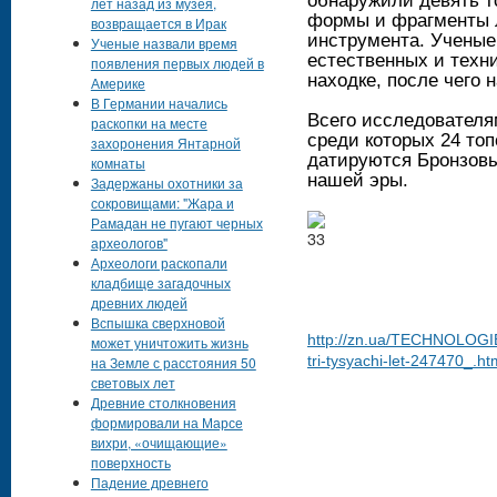
обнаружили девять т
лет назад из музея,
формы и фрагменты л
возвращается в Ирак
инструмента. Ученые
Ученые назвали время
естественных и техн
появления первых людей в
находке, после чего 
Америке
В Германии начались
Всего исследователя
раскопки на месте
среди которых 24 то
захоронения Янтарной
датируются Бронзовым
комнаты
нашей эры.
Задержаны охотники за
сокровищами: "Жара и
Рамадан не пугают черных
археологов"
Археологи раскопали
кладбище загадочных
древних людей
Вспышка сверхновой
http://zn.ua/TECHNOLOGIE
может уничтожить жизнь
tri-tysyachi-let-247470_.ht
на Земле с расстояния 50
световых лет
Древние столкновения
формировали на Марсе
вихри, «очищающие»
поверхность
Падение древнего