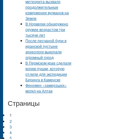
метеорита вызвало
продолжительные
извержения вулканов на
Земле
В Норвегии обнаружено
оружие возрастом три
тысячи лет
После песчаной бури в
иранской пустыне
археологи выкопали
огромный город
В Пермском крае сделали
копию пушки, которую
отлили для экспедиции
Беринга в Каменске
Феномен «замерзших»
могил на Алтае
Страницы
1
2
3
4
5