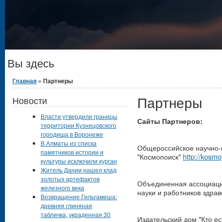
Вы здесь
Главная
» Партнеры
Партнеры
Новости
Власти утвердили границы
Сайты Партнеров:
территории Кузнецовского
городища в Воронеже
В Алматы из списка
Общероссийское научно-
памятников истории и
"Космопоиск"
http://kosmo
культуры исключили курган
Житель Дании нашел клад
золотых артефактов
Объединенная ассоциаци
железного века
науки и работников здр
Возвращение Гильгамеша:
древняя глиняная
табличка, украденная 30
Издательский дом "Кто ес