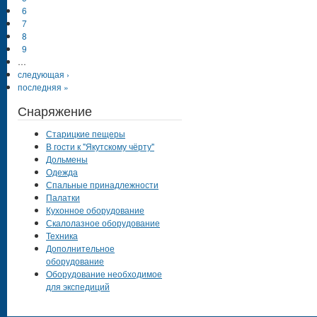
6
7
8
9
…
следующая ›
последняя »
Снаряжение
Старицкие пещеры
В гости к "Якутскому чёрту"
Дольмены
Одежда
Спальные принадлежности
Палатки
Кухонное оборудование
Скалолазное оборудование
Техника
Дополнительное
оборудование
Оборудование необходимое
для экспедиций