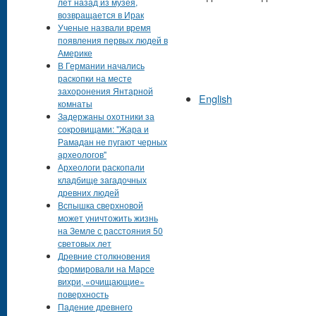
лет назад из музея,
возвращается в Ирак
Ученые назвали время
появления первых людей в
Америке
В Германии начались
раскопки на месте
захоронения Янтарной
English
комнаты
Задержаны охотники за
сокровищами: "Жара и
Рамадан не пугают черных
археологов"
Археологи раскопали
кладбище загадочных
древних людей
Вспышка сверхновой
может уничтожить жизнь
на Земле с расстояния 50
световых лет
Древние столкновения
формировали на Марсе
вихри, «очищающие»
поверхность
Падение древнего