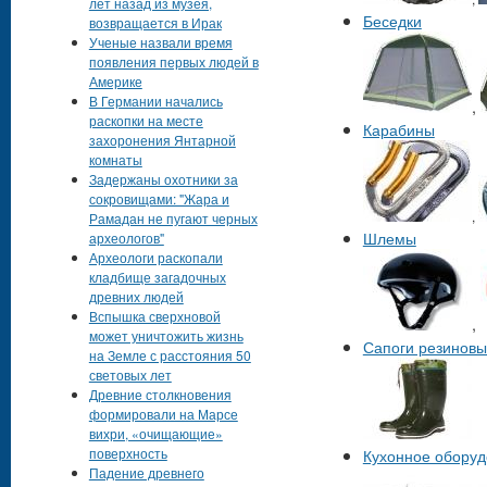
лет назад из музея,
Беседки
возвращается в Ирак
Ученые назвали время
появления первых людей в
Америке
В Германии начались
,
раскопки на месте
Карабины
захоронения Янтарной
комнаты
Задержаны охотники за
сокровищами: "Жара и
,
Рамадан не пугают черных
Шлемы
археологов"
Археологи раскопали
кладбище загадочных
древних людей
Вспышка сверхновой
,
может уничтожить жизнь
Сапоги резинов
на Земле с расстояния 50
световых лет
Древние столкновения
формировали на Марсе
вихри, «очищающие»
поверхность
Кухонное оборуд
Падение древнего