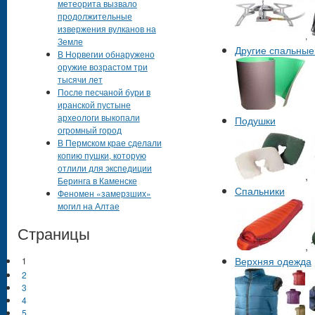
метеорита вызвало
продолжительные
извержения вулканов на
,
Земле
Другие спальные
В Норвегии обнаружено
оружие возрастом три
тысячи лет
После песчаной бури в
иранской пустыне
археологи выкопали
Подушки
огромный город
В Пермском крае сделали
копию пушки, которую
отлили для экспедиции
,
Беринга в Каменске
Спальники
Феномен «замерзших»
могил на Алтае
Страницы
,
Верхняя одежда
1
2
3
4
5