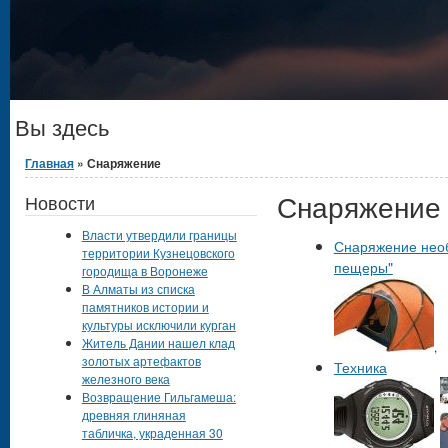
Вы здесь
Главная
» Снаряжение
Снаряжение
Новости
Власти утвердили границы
Снаряжение необ
территории Кузнецовского
пещеры"
городища в Воронеже
В Алматы из списка
памятников истории и
культуры исключили курган
Житель Дании нашел клад
,
золотых артефактов
Техника
железного века
Возвращение Гильгамеша:
древняя глиняная
табличка, украденная 30
,