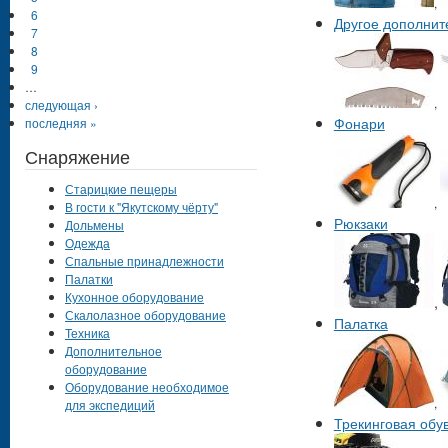
,
6
Другое дополнит
7
8
9
…
,
следующая ›
Фонари
последняя »
Снаряжение
Старицкие пещеры
,
В гости к "Якутскому чёрту"
Рюкзаки
Дольмены
Одежда
Спальные принадлежности
Палатки
Кухонное оборудование
,
Скалолазное оборудование
Палатка
Техника
Дополнительное
оборудование
Оборудование необходимое
,
для экспедиций
Трекинговая обу