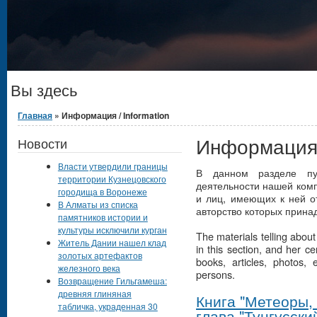
Вы здесь
Главная
» Информация / Information
Информация /
Новости
Власти утвердили границы
В данном разделе пу
территории Кузнецовского
деятельности нашей комп
городища в Воронеже
и лиц, имеющих к ней от
В Алматы из списка
авторство которых прина
памятников истории и
культуры исключили курган
The materials telling abou
Житель Дании нашел клад
in this section, and her c
золотых артефактов
books, articles, photos, 
железного века
persons.
Возвращение Гильгамеша:
древняя глиняная
Книга "Метеоры,
табличка, украденная 30
глава "Тунгусски