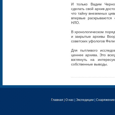
И только Вадим Черно
сделать свой архив дост
что тайну внеземных циви
впервые раскрываются 
НЛО.
В хронологическом поряд
и закрытые архивы Воо
советских уфологов Фелик
Для пытливого исследо
ценнее архива. Это все
взглянуть на интерес
собственные выводы.
Главная
|
О нас
|
Экспедиции
|
Снаряжение