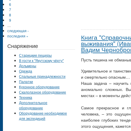
6
7
8
9
…
следующая ›
Книга "Справочни
последняя »
выживания" (Ива
Снаряжение
Вадим Чернобро
Старицкие пещеры
Пусть тишина не обманы
В гости к "Якутскому чёрту"
Дольмены
Удивительное и таинстве
Одежда
и смертельно опасным…
Спальные принадлежности
Палатки
Наша задача – научить 
Кухонное оборудование
аномально сложных. В
Скалолазное оборудование
местах – в моменты дейс
Техника
Дополнительное
Самое прекрасное и г
оборудование
человека, – это ощущен
Оборудование необходимое
для экспедиций
наиболее глубоких тенден
этого ощущения, кажется 