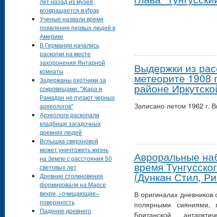
лет назад из музея,
возвращается в Ирак
Ученые назвали время
появления первых людей в
Америке
В Германии начались
раскопки на месте
захоронения Янтарной
Выдержки из рас
комнаты
метеорите 1908 
Задержаны охотники за
районе Иркутско
сокровищами: "Жара и
Рамадан не пугают черных
Записано летом 1962 г. 
археологов"
Археологи раскопали
кладбище загадочных
древних людей
Вспышка сверхновой
может уничтожить жизнь
Авроральные наб
на Земле с расстояния 50
время Тунгусског
световых лет
(Дункан Стил, Р
Древние столкновения
формировали на Марсе
вихри, «очищающие»
В оригиналах дневников
поверхность
полярными сияниями, п
Падение древнего
Британской антаркт