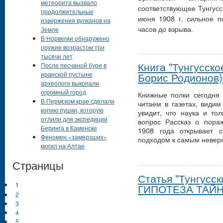
метеорита вызвало
соответствующее Тунгус
продолжительные
июня 1908 г. сильное 
извержения вулканов на
часов до взрыва.
Земле
В Норвегии обнаружено
оружие возрастом три
тысячи лет
Книга "Тунгусско
После песчаной бури в
иранской пустыне
Борис Родионов)
археологи выкопали
огромный город
Книжные полки сегодня
В Пермском крае сделали
читаем в газетах, видим
копию пушки, которую
увидит, что наука и то
отлили для экспедиции
вопрос Рассказ о пора
Беринга в Каменске
1908 года открывает 
Феномен «замерзших»
подходом к самым неверо
могил на Алтае
Страницы
Статья "Тунгусск
1
ГИПОТЕЗА ТАЙНЫ
2
3
4
5