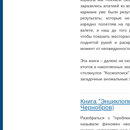
заразились апатией ко в
кармане уже были резул
результаты, которые н
изрядно попетляв на пр
взлете, и наш до того 
чтобы показать месторас
поднятой рукой и раск
момент от неожиданности
Эта книга – далеко не о
итогов и накопленных з
столкнулся "Космопоиск"
загадочные аномальные з
Книга "Энциклоп
Чернобров)
Разобраться с "пробле
называли феномен нео
многие, количество книг 