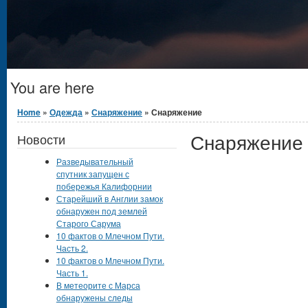
You are here
Home
»
Одежда
»
Снаряжение
» Снаряжение
Снаряжение
Новости
Разведывательный
спутник запущен с
побережья Калифорнии
Старейший в Англии замок
обнаружен под землей
Старого Сарума
10 фактов о Млечном Пути.
Часть 2.
10 фактов о Млечном Пути.
Часть 1.
В метеорите с Марса
обнаружены следы