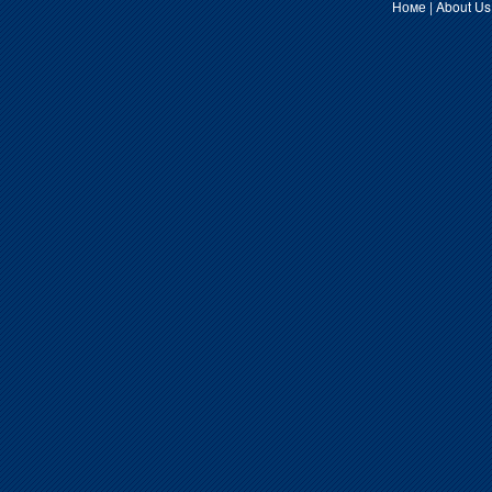
Номе
|
About Us