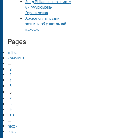
Зонд Philae сел на комету
67P/Чурюмова-
Герасименко
Археологи в Грузии
заявили об уникальной
находке
Pages
« first
‹ previous
…
2
3
4
5
6
7
8
9
10
…
next ›
last »