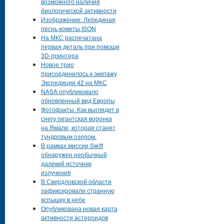
возможного наличия
биологической активности
Изображение: Лебединая
песнь кометы ISON
На МКС распечатана
первая деталь при помощи
3D-принтера
Новое трио
присоединилось к экипажу
Экспедиции 42 на МКС
NASA опубликовало
обновленный вид Европы
Фотофакты. Как выглядит в
снегу гигантская воронка
на Ямале, которая станет
тундровым озером.
В рамках миссии Swift
обнаружен необычный
далекий источник
излучения
В Свердловской области
зафиксировали странную
вспышку в небе
Опубликована новая карта
активности астероидов