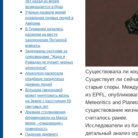
лет назад из музея,
возвращается в Ирак
Ученые назвали время
появления первых людей в
Америке
В Германии начались
раскопки на месте
захоронения Янтарной
комнаты
Задержаны охотники за
сокровищами: "Жара и
Рамадан не пугают черных
археологов"
Существовала ли ког
Археологи раскопали
кладбище загадочных
Существует ли сейча
древних людей
старые споры. Между
Вспышка сверхновой
из EPFL, опубликова
может уничтожить жизнь
на Земле с расстояния 50
Meteoritics and Plane
световых лет
существование жизни
Древние столкновения
формировали на Марсе
считалось ранее.
вихри, «очищающие»
Исследователи из Ки
поверхность
детальный анализ ог
Падение древнего