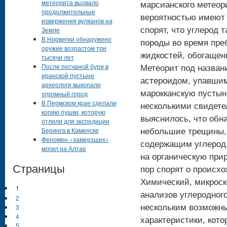
метеорита вызвало
марсианского метеор
продолжительные
вероятностью имеют 
извержения вулканов на
Земле
спорят, что углерод 
В Норвегии обнаружено
породы во время пре
оружие возрастом три
жидкостей, обогащен
тысячи лет
После песчаной бури в
Метеорит под назван
иранской пустыне
астероидом, упавшим
археологи выкопали
марокканскую пустын
огромный город
В Пермском крае сделали
несколькими свидете
копию пушки, которую
выяснилось, что обн
отлили для экспедиции
Беринга в Каменске
небольшие трещины,
Феномен «замерзших»
содержащим углерод.
могил на Алтае
на органическую прир
Страницы
пор спорят о происх
Химический, микроск
1
анализов углеродног
2
3
нескольким возможн
4
характеристики, кот
5