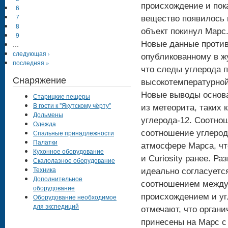
происхождение и пок
6
7
вещество появилось в
8
объект покинул Марс
9
Новые данные против
…
следующая ›
опубликованному в жу
последняя »
что следы углерода 
Снаряжение
высокотемпературной
Новые выводы основа
Старицкие пещеры
В гости к "Якутскому чёрту"
из метеорита, таких 
Дольмены
углерода-12. Соотно
Одежда
Спальные принадлежности
соотношение углерод
Палатки
атмосфере Марса, чт
Кухонное оборудование
и Curiosity ранее. 
Скалолазное оборудование
Техника
идеально согласуетс
Дополнительное
соотношением между 
оборудование
происхождением и уг
Оборудование необходимое
для экспедиций
отмечают, что орган
принесены на Марс 