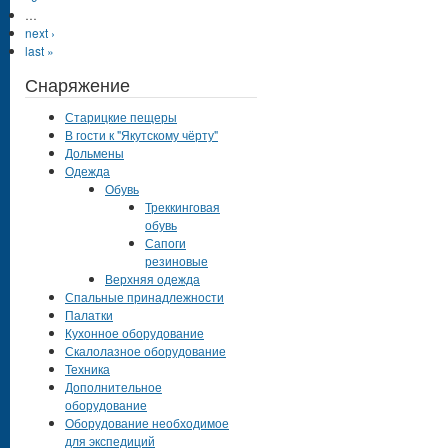
…
next ›
last »
Снаряжение
Старицкие пещеры
В гости к "Якутскому чёрту"
Дольмены
Одежда
Обувь
Треккинговая
обувь
Сапоги
резиновые
Верхняя одежда
Спальные принадлежности
Палатки
Кухонное оборудование
Скалолазное оборудование
Техника
Дополнительное
оборудование
Оборудование необходимое
для экспедиций