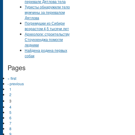
перевале Дятлова тела
Туристы обнаружили тело
мужчины за перевалом
Дятлова
Погремушки из Сибири
возрастом 4,5 тысячи лет
Археологи: строительству
Стоунхенджа помогли
ледники
Найдена родина первых
собак
Pages
« first
‹ previous
1
2
3
4
5
6
7
8
9