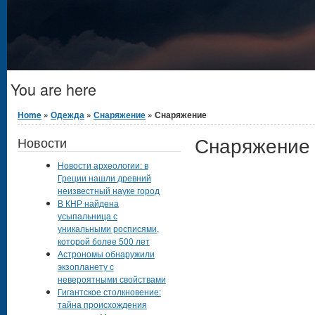
You are here
Home
»
Одежда
»
Снаряжение
» Снаряжение
Снаряжение
Новости
Новости археологии: в
Греции нашли древний
неизвестный науке город
В КНР найдена
усыпальница с
уникальными росписями,
которой более 500 лет
Астрономы обнаружили
экзопланету с
невероятными свойствами
Гигантское столкновение:
тайна происхождения