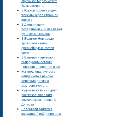
спутников Марса может
быть раскрыта
В Южной Корее найден
женский череп странной
формы
В Дании нашли
потерянный 250 лет назад
рунический камень
В Великом Новгороде
археологи нашли
древнейшую в России
вилку
В Башкирии археологи
обнаружили останки
древнего пещерного льва
Установлена личность
найденного в районе
перевала Дятлова
мертвого туриста
Чудом выживший турист
рассказал, что с ним
случилось на перевале
Дятлова
Спасатели займутся
эвакуацией найденного на