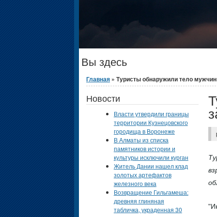
Вы здесь
Главная
» Туристы обнаружили тело мужчины
Т
Новости
з
Власти утвердили границы
территории Кузнецовского
городища в Воронеже
В Алматы из списка
памятников истории и
культуры исключили курган
Ту
Житель Дании нашел клад
вз
золотых артефактов
об
железного века
Возвращение Гильгамеша:
древняя глиняная
"И
табличка, украденная 30