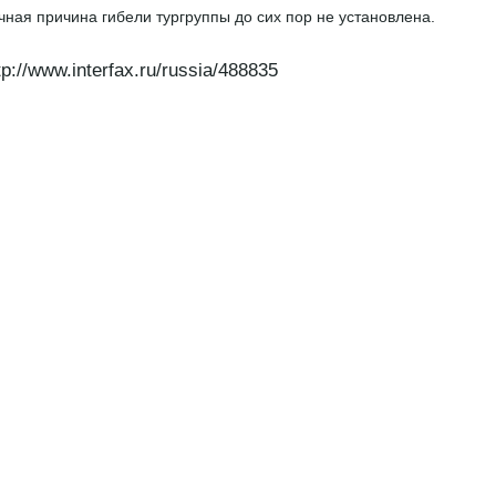
чная причина гибели тургруппы до сих пор не установлена.
tp://www.interfax.ru/russia/488835