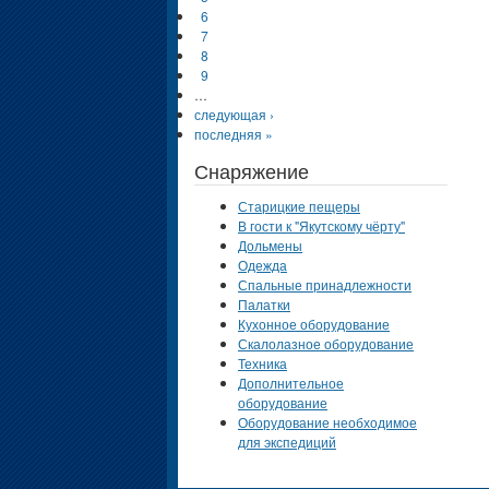
6
7
8
9
…
следующая ›
последняя »
Снаряжение
Старицкие пещеры
В гости к "Якутскому чёрту"
Дольмены
Одежда
Спальные принадлежности
Палатки
Кухонное оборудование
Скалолазное оборудование
Техника
Дополнительное
оборудование
Оборудование необходимое
для экспедиций