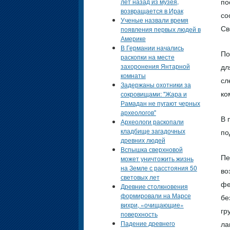
лет назад из музея,
по
возвращается в Ирак
со
Ученые назвали время
появления первых людей в
Св
Америке
В Германии начались
По
раскопки на месте
захоронения Янтарной
дл
комнаты
сл
Задержаны охотники за
сокровищами: "Жара и
ко
Рамадан не пугают черных
археологов"
В 
Археологи раскопали
кладбище загадочных
по
древних людей
Вспышка сверхновой
Пе
может уничтожить жизнь
на Земле с расстояния 50
во
световых лет
фе
Древние столкновения
формировали на Марсе
бе
вихри, «очищающие»
гр
поверхность
Падение древнего
ла