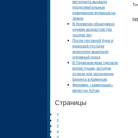
метеорита вызвало
То
продолжительные
извержения вулканов на
Земле
ht
В Норвегии обнаружено
оружие возрастом три
тысячи лет
После песчаной бури в
иранской пустыне
археологи выкопали
огромный город
В Пермском крае сделали
копию пушки, которую
отлили для экспедиции
Беринга в Каменске
Феномен «замерзших»
могил на Алтае
Страницы
1
2
3
4
5