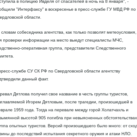
ступила в полицию Ивделя от спасателей в ночь на 8 января", -
общили "Интерфаксу" в воскресенье в пресс-службе ГУ МВД РФ по
ердловской области.
 словам собеседника агентства, как только позволят метеоусловия,
я проверки информации на место выедут специалисты МЧС,
едственно-оперативная группа, представители Следственного
митета.
пресс-службе СУ СК РФ по Свердловской области агентству
дтвердили данный факт.
ревал Дятлова получил свое название в честь группы туристов,
зглавляемой Игорем Дятловым, после трагедии, произошедшей в
врале 1959 года. Тогда на перевале между горой Холатчахль и
зымянной высотой 905 погибла при невыясненных обстоятельствах
уппа опытных туристов. Версий произошедшего было много: от схо
вины до последствий испытания секретного оружия и атаки НЛО.