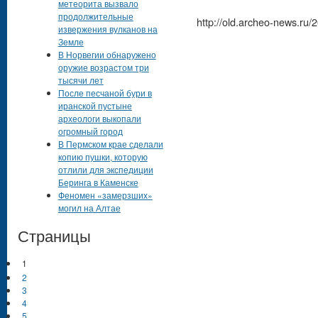
метеорита вызвало
продолжительные
http://old.archeo-news.ru/
извержения вулканов на
Земле
В Норвегии обнаружено
оружие возрастом три
тысячи лет
После песчаной бури в
иранской пустыне
археологи выкопали
огромный город
В Пермском крае сделали
копию пушки, которую
отлили для экспедиции
Беринга в Каменске
Феномен «замерзших»
могил на Алтае
Страницы
1
2
3
4
5