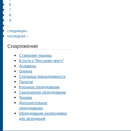
6
7
8
9
…
следующая ›
последняя »
Снаряжение
Старицкие пещеры
В гости к "Якутскому чёрту"
Дольмены
Одежда
Спальные принадлежности
Палатки
Кухонное оборудование
Скалолазное оборудование
Техника
Дополнительное
оборудование
Оборудование необходимое
для экспедиций