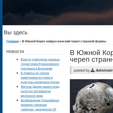
Вы здесь
Главная
» В Южной Корее найден женский череп странной формы
В Южной Кор
Новости
череп стран
Власти утвердили границы
территории Кузнецовского
городища в Воронеже
posted by
Administr
В Алматы из списка
памятников истории и
культуры исключили курган
Житель Дании нашел клад
золотых артефактов
железного века
Возвращение Гильгамеша:
древняя глиняная
табличка, украденная 30