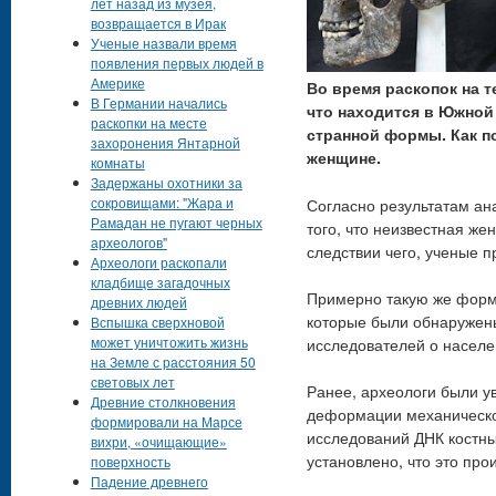
лет назад из музея,
возвращается в Ирак
Ученые назвали время
появления первых людей в
Америке
Во время раскопок на 
В Германии начались
что находится в Южной
раскопки на месте
странной формы. Как п
захоронения Янтарной
женщине.
комнаты
Задержаны охотники за
сокровищами: "Жара и
Согласно результатам ан
Рамадан не пугают черных
того, что неизвестная же
археологов"
следствии чего, ученые п
Археологи раскопали
кладбище загадочных
Примерно такую же форм
древних людей
которые были обнаружены
Вспышка сверхновой
может уничтожить жизнь
исследователей о населе
на Земле с расстояния 50
световых лет
Ранее, археологи были у
Древние столкновения
деформации механическо
формировали на Марсе
исследований ДНК костны
вихри, «очищающие»
установлено, что это пр
поверхность
Падение древнего