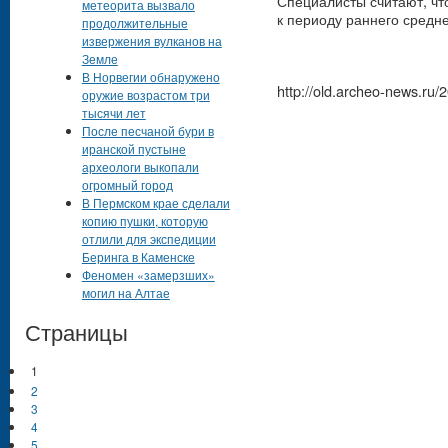
Специалисты считают, чт
метеорита вызвало
к периоду раннего средне
продолжительные
извержения вулканов на
Земле
В Норвегии обнаружено
http://old.archeo-news.ru/
оружие возрастом три
тысячи лет
После песчаной бури в
иранской пустыне
археологи выкопали
огромный город
В Пермском крае сделали
копию пушки, которую
отлили для экспедиции
Беринга в Каменске
Феномен «замерзших»
могил на Алтае
Страницы
1
2
3
4
5