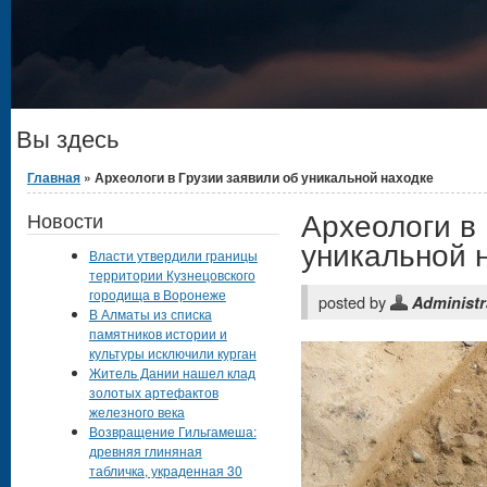
Вы здесь
Главная
» Археологи в Грузии заявили об уникальной находке
Археологи в 
Новости
уникальной 
Власти утвердили границы
территории Кузнецовского
городища в Воронеже
posted by
Administr
В Алматы из списка
памятников истории и
культуры исключили курган
Житель Дании нашел клад
золотых артефактов
железного века
Возвращение Гильгамеша:
древняя глиняная
табличка, украденная 30