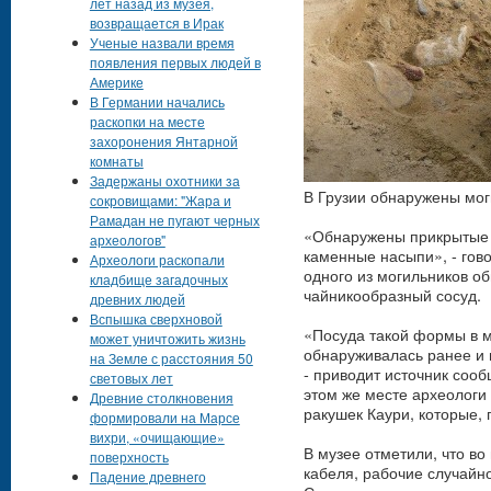
лет назад из музея,
возвращается в Ирак
Ученые назвали время
появления первых людей в
Америке
В Германии начались
раскопки на месте
захоронения Янтарной
комнаты
Задержаны охотники за
В Грузии обнаружены моги
сокровищами: "Жара и
Рамадан не пугают черных
«Обнаружены прикрытые 
археологов"
каменные насыпи», - гово
Археологи раскопали
одного из могильников о
кладбище загадочных
чайникообразный сосуд.
древних людей
Вспышка сверхновой
«Посуда такой формы в м
может уничтожить жизнь
обнаруживалась ранее и 
на Земле с расстояния 50
- приводит источник сооб
световых лет
этом же месте археологи
Древние столкновения
ракушек Каури, которые,
формировали на Марсе
вихри, «очищающие»
В музее отметили, что во
поверхность
кабеля, рабочие случайн
Падение древнего