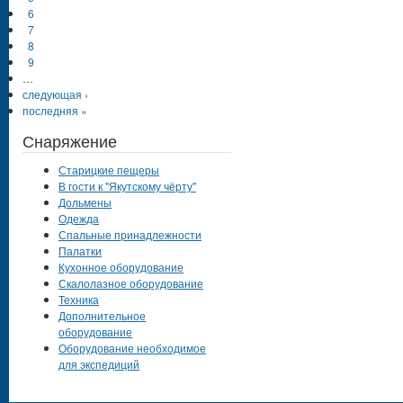
6
7
8
9
…
следующая ›
последняя »
Снаряжение
Старицкие пещеры
В гости к "Якутскому чёрту"
Дольмены
Одежда
Спальные принадлежности
Палатки
Кухонное оборудование
Скалолазное оборудование
Техника
Дополнительное
оборудование
Оборудование необходимое
для экспедиций