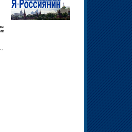
рял
ыли
ии
т