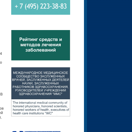
14
но
 В
ов
ей
,