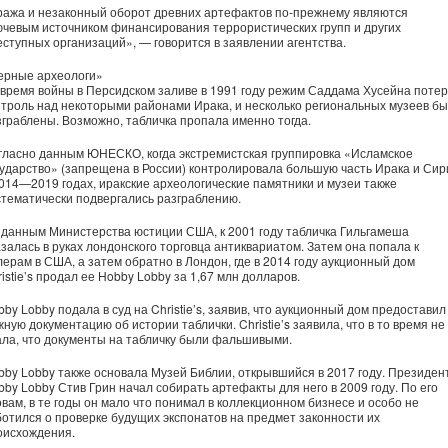
ража и незаконный оборот древних артефактов по-прежнему являются
ючевым источником финансирования террористических групп и других
еступных организаций», — говорится в заявлении агентства.
ерные археологи»
 время войны в Персидском заливе в 1991 году режим Саддама Хусейна поте
нтроль над некоторыми районами Ирака, и несколько региональных музеев б
зграблены. Возможно, табличка пропала именно тогда.
гласно данным ЮНЕСКО, когда экстремистская группировка «Исламское
сударство» (запрещена в России) контролировала большую часть Ирака и Сир
2014—2019 годах, иракские археологические памятники и музеи также
стематически подвергались разграблению.
 данным Министерства юстиции США, к 2001 году табличка Гильгамеша
азалась в руках лондонского торговца антиквариатом. Затем она попала к
лерам в США, а затем обратно в Лондон, где в 2014 году аукционный дом
istie’s продал ее Hobby Lobby за 1,67 млн долларов.
by Lobby подала в суд на Christie’s, заявив, что аукционный дом предоставил
ную документацию об истории таблички. Christie’s заявила, что в то время не
ала, что документы на табличку были фальшивыми.
bby Lobby также основала Музей Библии, открывшийся в 2017 году. Президен
bby Lobby Стив Грин начал собирать артефакты для него в 2009 году. По его
овам, в те годы он мало что понимал в коллекционном бизнесе и особо не
ботился о проверке будущих экспонатов на предмет законности их
оисхождения.