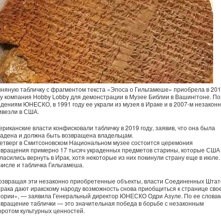
иняную табличку с фрагментом текста «Эпоса о Гильгамеше» приобрела в 20
ду компания Hobby Lobby для демонстрации в Музее Библии в Вашингтоне. По
едениям ЮНЕСКО, в 1991 году ее украли из музея в Ираке и в 2007-м незакон
ивезли в США.
ериканские власти конфисковали табличку в 2019 году, заявив, что она была
радена и должна быть возвращена владельцам.
четверг в Смитсоновском Национальном музее состоится церемония
звращения примерно 17 тысяч украденных предметов старины, которые США
гласились вернуть в Ирак, хотя некоторые из них покинули страну еще в июле.
 числе и табличка Гильгамеша.
озвращая эти незаконно приобретенные объекты, власти Соединенных Штат
Ирака дают иракскому народу возможность снова приобщиться к странице сво
тории», — заявила Генеральный директор ЮНЕСКО Одри Азуле. По ее словам
звращение таблички — это значительная победа в борьбе с незаконным
оротом культурных ценностей.