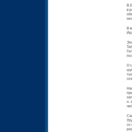
В 
в 
об
не
В 
Ира
Эп
Та
Ги
по
О 
шу
тыс
соз
На
пр
зап
н.
чис
Са
Ур
со
ра