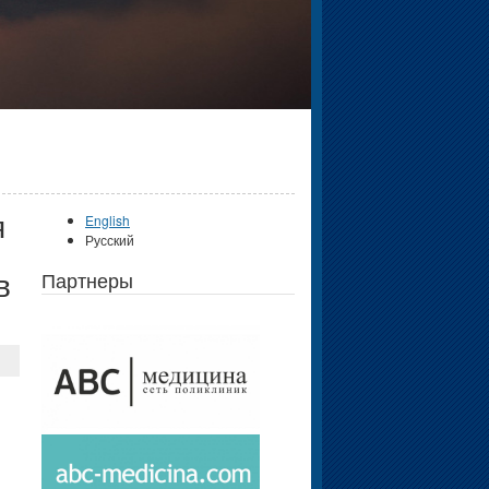
я
English
Русский
в
Партнеры