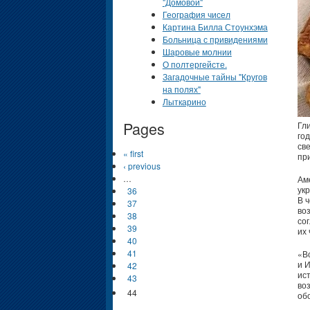
"Домовой"
География чисел
Картина Билла Стоунхэма
Больница с привидениями
Шаровые молнии
О полтергейсте.
Загадочные тайны "Кругов
на полях"
Лыткарино
Pages
Гл
го
св
« first
пр
‹ previous
…
Ам
ук
36
В 
37
во
38
со
39
их
40
41
«В
и 
42
ис
43
во
44
об