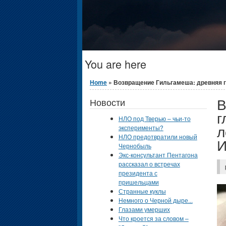
You are here
Home
» Возвращение Гильгамеша: древняя гл
В
Новости
г
НЛО под Тверью – чьи-то
л
эксперименты?
НЛО предотвратили новый
И
Чернобыль
Экс-консультант Пентагона
рассказал о встречах
президента с
пришельцами
Странные куклы
Немного о Черной дыре...
Глазами умерших
Что кроется за словом –