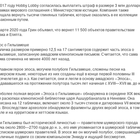
2017 году Hobby Lobby согласилась выплатить штраф в размере 3 млн доллар
рамках мирового соглашения с Министерством юстиции. Компания также
ещала вернуть тысячи глиняных табличек, которые оказались в ее коллекции
законным путем.
марте 2020 года Грин объявил, что вернет 11 500 объектов правительствам
ка и Египта.
ос о Гильгамеше
бличка размером примерно 12,5 на 17 сантиметров содержит часть эпоса о
льгамеше, записанную аккадским клинописным письмом. Считается, что сама
эма сочинена не менее 4000 лет назад.
главном герое эпоса, могучем полубоге Гильгамеше, сложены песни на
мерском языке, некоторые из них созданы ещё в конце первой половины III
ячелетия до н.э. Как считается, они и легли в основу аккадского «Эпоса»,
дававшегося на протяжении полутора тысяч лет начиная с XVIII—XVII вв. до н.
иболее полная версия «Эпоса о Гильгамеше» обнаружена в середине XIX век
и раскопках клинописной библиотеки царя Ашшурбанапала в Ниневии. Она
исана на 12 табличках, включает около 3 тысяч стихов и датирована VII веком
 э. Впоследствии археологи обнаружили фрагменты других версий эпоса, в том
ле и на хурритском и хеттском языках.
м Гильгамеш был исторической личностью — правителем шумерского города
ука около 2800—2700 годов до н. э., его имя упоминается в шумерской табличк
 списком шумерских правителей. В эпосе же он могучий полубог, совершающи
зличные подвиги со своим компаньоном Энкиду и ищущий бессмертия.