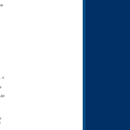
ов
 э.
а
 до
е
й