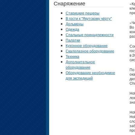
Снаряжение
«К
кл
пр
Старицкие пещеры
В гости к "Якутскому чёрту"
«Ч
Дольмены
Во
Одежда
ко
Спальные принадлежности
ра
Палатки
Кухонное оборудование
Со
го
Скалолазное оборудование
в 
Техника
си
Дополнительное
оборудование
По
Оборудование необходимое
ок
для экспедиций
ди
Chr
Hob
лож
зн
Ho
Ho
сл
за
пр