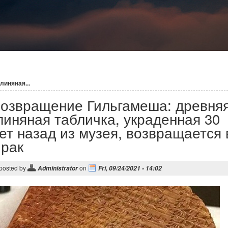
иняная...
озвращение Гильгамеша: древня
линяная табличка, украденная 30
ет назад из музея, возвращается 
рак
posted by
on
Administrator
Fri, 09/24/2021 - 14:02