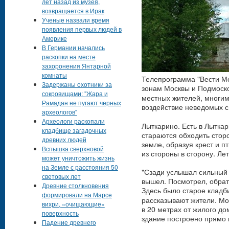
лет назад из музея,
возвращается в Ирак
Ученые назвали время
появления первых людей в
Америке
В Германии начались
раскопки на месте
захоронения Янтарной
комнаты
Телепрограмма "Вести М
Задержаны охотники за
зонам Москвы и Подмоск
сокровищами: "Жара и
местных жителей, многим
Рамадан не пугают черных
воздействие неведомых 
археологов"
Археологи раскопали
Лыткарино. Есть в Лытка
кладбище загадочных
стараются обходить стор
древних людей
земле, образуя крест и п
Вспышка сверхновой
из стороны в сторону. Ле
может уничтожить жизнь
на Земле с расстояния 50
"Сзади услышал сильный в
световых лет
вышел. Посмотрел, обрат
Древние столкновения
Здесь было старое кладб
формировали на Марсе
рассказывают жители.
Мо
вихри, «очищающие»
в 20 метрах от жилого д
поверхность
здание построено прямо 
Падение древнего