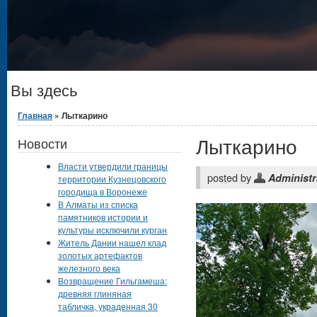
Вы здесь
Главная
» Лыткарино
Лыткарино
Новости
Власти утвердили границы
posted by
Administr
территории Кузнецовского
городища в Воронеже
В Алматы из списка
памятников истории и
культуры исключили курган
Житель Дании нашел клад
золотых артефактов
железного века
Возвращение Гильгамеша:
древняя глиняная
табличка, украденная 30