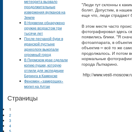
метеорита вызвало
"Люди тут склонны к каки
продолжительные
болят. Допустим, в нашем
извержения вулканов на
еще что, люди страдают 
Земле
В Норвегии обнаружено
В этом месте часто прои
оружие возрастом три
фотографировал здесь св
тысячи лет
появились блики.
"Я снач
После песчаной бури в
фотоаппарата, в объекти
иранской пустыне
объектив
всё то же само
–
археологи выкопали
продолжалось. И потом в
огромный город
нормальные фотографии
В Пермском крае сделали
города Лыткарино.
копию пушки, которую
отлили для экспедиции
http://www.vesti-moscow.
Беринга в Каменске
Феномен «замерзших»
могил на Алтае
Страницы
1
2
3
4
5