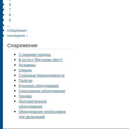
6
7
8
9
…
следующая ›
последняя »
Снаряжение
Старицкие пещеры
В гости к "Якутскому чёрту"
Дольмены
Одежда
Спальные принадлежности
Палатки
Кухонное оборудование
Скалолазное оборудование
Техника
Дополнительное
оборудование
Оборудование необходимое
для экспедиций