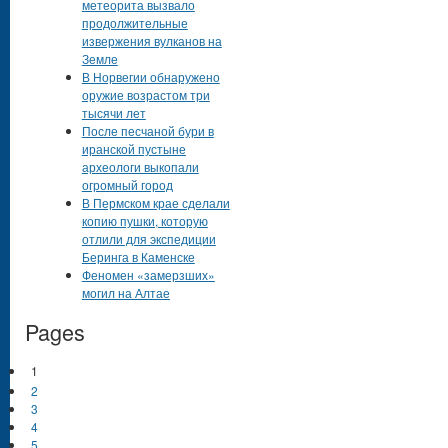
метеорита вызвало
продолжительные
извержения вулканов на
Земле
В Норвегии обнаружено
оружие возрастом три
тысячи лет
После песчаной бури в
иранской пустыне
археологи выкопали
огромный город
В Пермском крае сделали
копию пушки, которую
отлили для экспедиции
Беринга в Каменске
Феномен «замерзших»
могил на Алтае
Pages
1
2
3
4
5