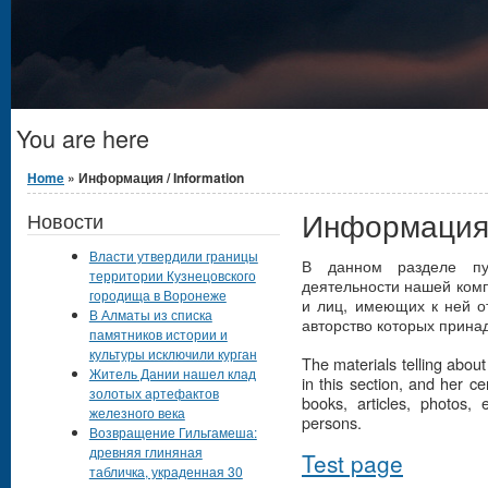
You are here
Home
» Информация / Information
Информация /
Новости
Власти утвердили границы
В данном разделе пу
территории Кузнецовского
деятельности нашей комп
городища в Воронеже
и лиц, имеющих к ней от
В Алматы из списка
авторство которых прина
памятников истории и
культуры исключили курган
The materials telling abou
Житель Дании нашел клад
in this section, and her c
золотых артефактов
books, articles, photos, 
железного века
persons.
Возвращение Гильгамеша:
древняя глиняная
Test page
табличка, украденная 30