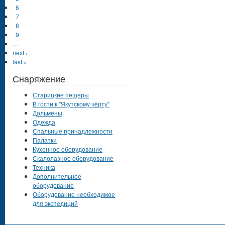
6
7
8
9
…
next ›
last »
Снаряжение
Старицкие пещеры
В гости к "Якутскому чёрту"
Дольмены
Одежда
Спальные принадлежности
Палатки
Кухонное оборудование
Скалолазное оборудование
Техника
Дополнительное
оборудование
Оборудование необходимое
для экспедиций