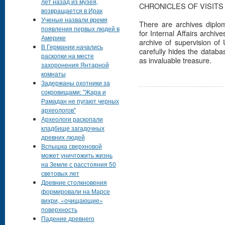
лет назад из музея,
CHRONICLES OF VISITS
возвращается в Ирак
Ученые назвали время
There are archives diploma
появления первых людей в
for Internal Affairs arch
Америке
archive of supervision o
В Германии начались
carefully hides the databa
раскопки на месте
as invaluable treasure.
захоронения Янтарной
комнаты
Задержаны охотники за
сокровищами: "Жара и
Рамадан не пугают черных
археологов"
Археологи раскопали
кладбище загадочных
древних людей
Вспышка сверхновой
может уничтожить жизнь
на Земле с расстояния 50
световых лет
Древние столкновения
формировали на Марсе
вихри, «очищающие»
поверхность
Падение древнего