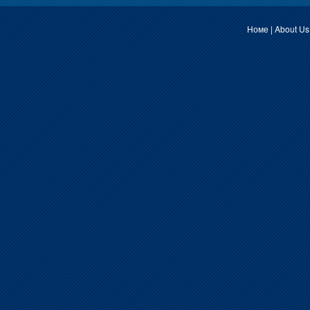
Номе
|
About Us