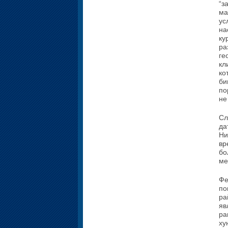
“з
ма
ус
на
ку
ра
ге
кл
ко
би
по
не
Сл
да
Ни
вр
бо
ме
Фе
по
ра
яв
ра
ху