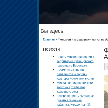
Вы здесь
Главная
» Феномен «замерзших» могил на А
Ф
Новости
А
Власти утвердили границы
территории Кузнецовского
городища в Воронеже
В Алматы из списка
памятников истории и
культуры исключили курган
Житель Дании нашел клад
золотых артефактов
железного века
Возвращение Гильгамеша:
древняя глиняная
табличка, украденная 30