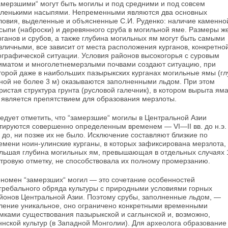
амерзшими“ могут быть могилы и под средними и под совсем
ленькими насыпями. Непременными являются два основных
ловия, выделенные и объясненные С.И. Руденко: нали­чие каменно
сыпи (наброски) и деревянного сруба в могильной яме. Размеры ж
рганов и срубов, а также глубина могильных ям могут быть самыми
зличными, все зависит от места распо­ложения курганов, конкретно
ографической ситуации. Условия районов высокогорья с суро­вым
иматом и многолетнемерзлыми почвами создают ситуацию, при
торой даже в наиболь­ших пазырыкских курганах могильные ямы (гл
ной не более 3 м) оказываются заполненными льдом. При этом
ристая структура грунта (рус­ловой галечник), в котором вырыта яма
 явля­ется препятствием для образования мерзлоты.
едует отметить, что “замерзшие“ могилы в Центральной Азии
тируются совершенно опре­деленным временем — VI—II вв. до н.э.
 до, ни позже их не было. Исключение составляют близкие по
емени ноин-улинские курганы, в которых зафиксирована мерзлота,
льшая глубина могильных ям, превышающая в отдель­ных случаях 
тровую отметку, не способст­вовала их полному промерзанию.
номен “замерзших“ могил — это сочетание особенностей
гребального обряда культуры с природными условиями горных
йонов Цент­ральной Азии. Поэтому срубы, заполненные льдом, —
ление уникальное, оно ограничено конкретными временными
мками существова­ния пазырыкской и саглынской и, возможно,
ннской культур (в Западной Монголии). Для архе­олога образование