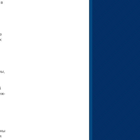
 в
е
х
,
ры,
й
еж­
ены
я