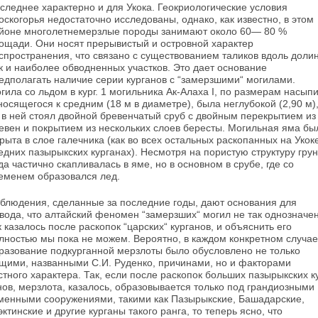
следнее характерно и для Укока. Геокри­ологические условия
оскогорья недостаточно исследованы, однако, как известно, в этом
йоне многолетнемерзлые породы занимают около 60— 80 %
ощади. Они носят прерывистый и остров­ной характер
спространения, что связано с су­ществованием таликов вдоль доли
к и наибо­лее обводненных участков. Это дает основание
едполагать наличие серии курганов с “замерз­шими“ могилами.
гила со льдом в кург. 1 могильника Ак-Алаха I, по размерам насып
­носящегося к средним (18 м в диаметре), была неглубокой (2,90 м)
 в ней стоял двойной бревенчатый сруб с двойным перекрытием из
евен и покрытием из нескольких слоев бересты. Могильная яма бы
рыта в слое галечника (как во всех остальных раскопанных на Укок
едних пазырыкских курганах). Несмотря на пористую структуру грун
да частично скап­ливалась в яме, но в основном в срубе, где со
еменем образовался лед.
блюдения, сделанные за последние годы, да­ют основания для
вода, что алтайский феномен “замерзших“ могил не так однозначен
к каза­лось после раскопок “царских“ курганов, и объ­яснить его
лностью мы пока не можем. Вероят­но, в каждом конкретном случае
разование подкурганной мерзлоты было обусловлено не только
щими, названными С.И. Руденко, при­чинами, но и факторами
стного характера. Так, если после раскопок больших пазырыкских к
нов, мерзлота, казалось, образовывается только под грандиозными
менными сооружениями, та­кими как Пазырыкские, Башадарские,
эктинские и другие курганы такого ранга, то теперь ясно, что