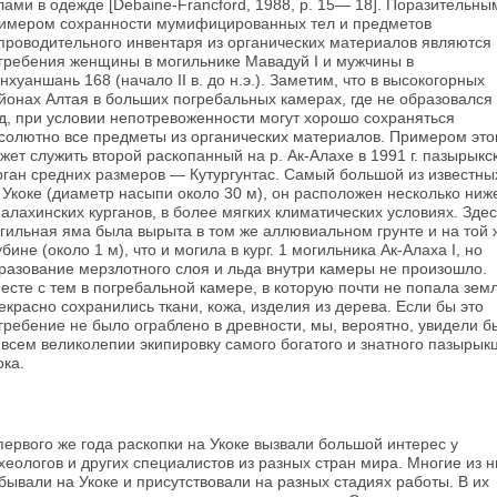
­лами в одежде [Debaine-Francford, 1988, р. 15— 18]. Поразительны
имером сохранности му­мифицированных тел и предметов
проводитель­ного инвентаря из органических материалов явля­ются
гребения женщины в могильнике Мавадуй I и мужчины в
нхуаншань 168 (начало II в. до н.э.). Заметим, что в высокогорных
йонах Алтая в больших погребальных камерах, где не образовался
д, при условии непотревоженности могут хорошо сохраняться
солютно все предме­ты из органических материалов. Примером эт
жет служить второй раскопанный на р. Ак-Алахе в 1991 г. пазырыкс
рган средних разме­ров — Кутургунтас. Самый большой из известны
 Укоке (диаметр насыпи около 30 м), он рас­положен несколько ниж
-алахинских курга­нов, в более мягких климатических условиях. Зде
гильная яма была вырыта в том же аллювиальном грунте и на той 
убине (около 1 м), что и могила в кург. 1 могильника Ак-Алаха I, но
разование мерзлотного слоя и льда внутри камеры не произошло.
есте с тем в погребаль­ной камере, в которую почти не попала зем
екрасно сохранились ткани, кожа, изделия из дерева. Если бы это
гребение не было ограблено в древности, мы, вероятно, увидели б
 всем великолепии экипировку самого богатого и знат­ного пазырык
ока.
первого же года раскопки на Укоке вызвали большой интерес у
хеологов и других спе­циалистов из разных стран мира. Многие из н
бывали на Укоке и присутствовали на разных стадиях работы. В их