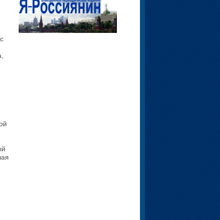
с
,
ой
ый
шая