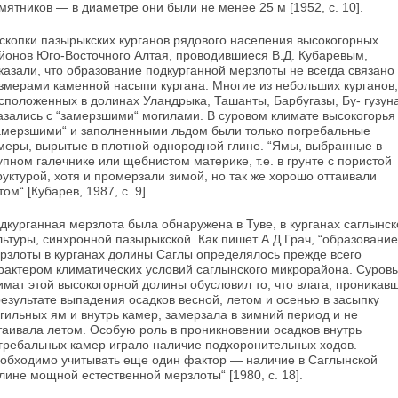
мятников — в диаметре они были не менее 25 м [1952, с. 10].
скопки пазырыкских курганов рядового насе­ления высокогорных
йонов Юго-Восточного Ал­тая, проводившиеся В.Д. Кубаревым,
казали, что образование подкурганной мерзлоты не всегда связано 
змерами каменной насыпи кургана. Многие из небольших курганов,
сположенных в долинах Уландрыка, Ташанты, Барбугазы, Бу- гузуна
азались с “замерзшими“ могилами. В суровом климате высокогорья
амерзшими“ и заполненными льдом были только погребальные
меры, вырытые в плотной однородной глине. “Ямы, выбранные в
упном галечнике или щеб­нистом материке, т.е. в грунте с пористой
рук­турой, хотя и промерзали зимой, но так же хорошо оттаивали
том“ [Кубарев, 1987, с. 9].
дкурганная мерзлота была обнаружена в Ту­ве, в курганах саглынск
льтуры, синхронной пазырыкской. Как пишет А.Д Грач, “образование
рзлоты в курганах долины Саглы определялось прежде всего
рактером климатических условий саглынского микрорайона. Суров
имат этой высокогорной долины обусловил то, что влага, проникав
результате выпадения осадков вес­ной, летом и осенью в засыпку
гильных ям и внутрь камер, замерзала в зимний период и не
таивала летом. Особую роль в проникновении осадков внутрь
гребальных камер играло наличие подхоронительных ходов.
обходимо учитывать еще один фактор — наличие в Саглынской
лине мощной естественной мерзлоты“ [1980, с. 18].