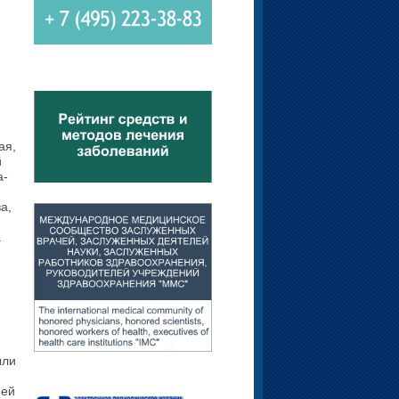
ая,
й
а­
а,
.
ыли
пей