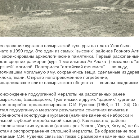
следование курганов пазырыкской культуры на плато Укок было
чато в 1990 году. Это один из самых “высоких“ районов Горного Алт
е зафиксированы археологические памятники. Пер­вый раскопанны
рган средних размеров (кург. 1 могильника Ак-Алаха I) оказался с “з
рзшей“ могилой. Повторился “алтайский фено­мен“ — во льду,
полнившем могильную яму, сохранились вещи, сделанные из дерев
йлока, ткани. Открыто непотревоженное погребение,
инадлежавшее элите пазырыкского общества — воинам-всадникам
оисхождение подкурганной мерзлоты на рас­копанных ранее
зырыкских, Башадарских, Туэктинских и других “царских“ курганах
тая подробно проанализировано С.И. Руденко [1953, с. 11—24]. Он
итал подкурганную мерзлоту результатом сочетания климата и
обенностей конструкции курганов (наличие каменной на­броски и
льшой глубокой погребальной каме­ры). Как известно, районы
сположения этих курганов (долины рек Улаган, Урсул, Катунь) не б
стами распространения сплошной мерзло­ты. Ее образование под
рганами С.И. Руденко связывал также с размерами каменных насы