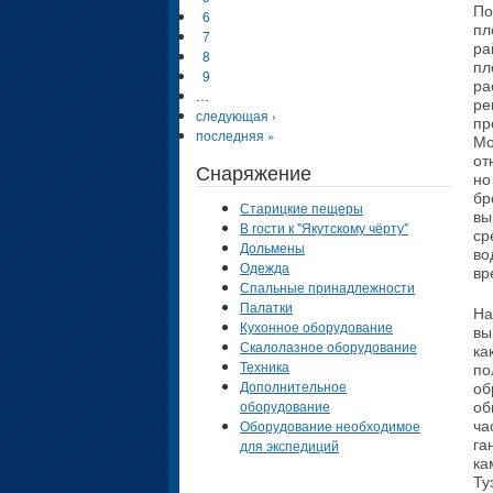
По
6
пл
7
ра
8
пл
9
ра
…
ре
следующая ›
пр
последняя »
Мо
от
Снаряжение
но
бр
Старицкие пещеры
вы
В гости к "Якутскому чёрту"
ср
Дольмены
во
Одежда
вр
Спальные принадлежности
Палатки
На
Кухонное оборудование
вы
Скалолазное оборудование
ка
Техника
по
Дополнительное
об
оборудование
об
Оборудование необходимое
ча
для экспедиций
га
ка
Ту