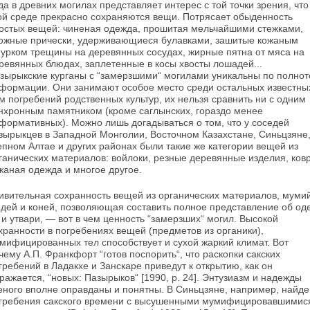
да в древних могилах пред­ставляет интерес с той точки зрения, что
ой среде прекрасно сохраняются вещи. Потрясает обыденность
остых вещей: чиненая одежда, прошитая мельчайшими стежками,
ожные при­чески, удерживающиеся булавками, зашитые ко­жаным
урком трещины на деревянных сосудах, жирные пятна от мяса на
ревянных блюдах, заплетенные в косы хвосты лошадей...
зырыкские курганы с “замерзшими“ могилами уникаль­ны по полнот
формации. Они занимают особое место среди остальных известны
м погребений родственных культур, их нельзя сравнить ни с одним
нхронным памятником (кроме саглынских, гораздо менее
формативных). Можно лишь догадываться о том, что у соседей
зырыкцев в Западной Монголии, Восточном Казахстане, Синьцзяне
епном Алтае и других районах были такие же категории вещей из
ганических ма­териалов: войлоки, резные деревянные изделия, ков
жаная одежда и многое другое.
ивительная сохранность вещей из органи­ческих материалов, муми
дей и коней, позво­ляющая составить полное представление об од
 и утвари, — вот в чем ценность “замерзших“ могил. Высокой
хранности в погребениях вещей (предметов из органики),
мифицированных тел способствует и сухой жаркий климат. Вот
чему А.П. Франкфорт “готов поспорить“, что раскопки сакских
гребений в Ладакхе и Занскаре приве­дут к открытию, как он
ражается, “новых: Пазырыков“ [1990, р. 24]. Энтузиазм и надежды
еного вполне оправданы и понятны. В Синьцзя­не, например, найд
гребения сакского вре­мени с высушенными мумифицировавшимис