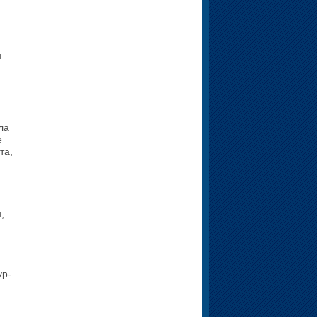
н
и
,
ла
е
та,
,
ур­