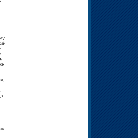
м
ому
кий
х
е
сь
же
ля,
ы
ца
их