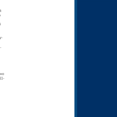
й
е
й
у­
,
 но
11-