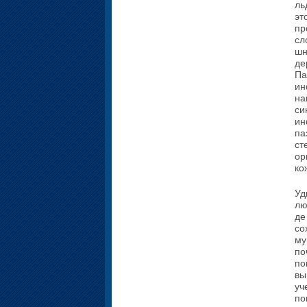
ль
эт
пр
сл
шн
де
Па
ин
на
си
ин
па
ст
ор
ко
Уд
лю
де
со
му
по
по
вы
уч
по