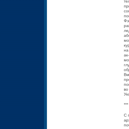
те
пр
со
по
Фэ
ра
ле
аб
мо
ку
на
ак
мо
гл
об
Вм
пр
по
во
Ук
***
С 
ар
по