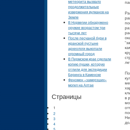
метеорита вызвало
па
продолжительные
извержения вулканов на
Ра
Земле
ра
В Норвегии обнаружено
по
оружие возрастом три
ра
тысячи лет
ра
ок
После песчаной бури в
“з
иранской пустыне
ка
археологи выкопали
кр
огромный город
ст
В Пермском крае сделали
ле
копию пушки, которую
отлили для экспедиции
По
Беринга в Каменске
ку
Феномен «замерзших»
ме
могил на Алтае
ха
кл
Страницы
в 
мо
1
от
по
2
Не
3
до
4
5