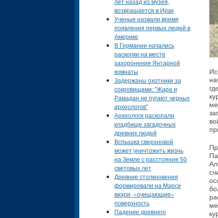
лет назад из музея,
возвращается в Ирак
Ученые назвали время
появления первых людей в
Америке
В Германии начались
раскопки на месте
захоронения Янтарной
комнаты
Ис
Задержаны охотники за
на
гд
сокровищами: "Жара и
ку
Рамадан не пугают черных
ме
археологов"
за
Археологи раскопали
во
кладбище загадочных
пр
древних людей
Вспышка сверхновой
Пр
может уничтожить жизнь
Па
на Земле с расстояния 50
Ал
световых лет
сч
Древние столкновения
ос
формировали на Марсе
бо
вихри, «очищающие»
ра
поверхность
ме
Падение древнего
ку