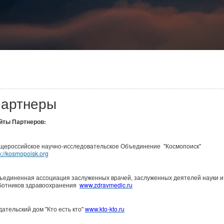
артнеры
йты Партнеров:
щероссийское научно-исследовательское Объединение "Космопоиск"
p://kosmopoisk.org
ъединенная ассоциация заслуженных врачей, заслуженных деятелей науки и
ботников здравоохранения
www.zdravmedic.ru
дательский дом "Кто есть кто"
www.kto-kto.ru