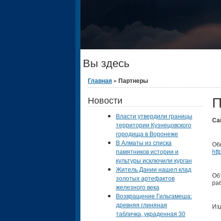
Вы здесь
Главная
» Партнеры
П
Новости
Власти утвердили границы
Са
территории Кузнецовского
городища в Воронеже
В Алматы из списка
Об
памятников истории и
htt
культуры исключили курган
Житель Дании нашел клад
Об
золотых артефактов
ра
железного века
Возвращение Гильгамеша:
древняя глиняная
Из
табличка, украденная 30