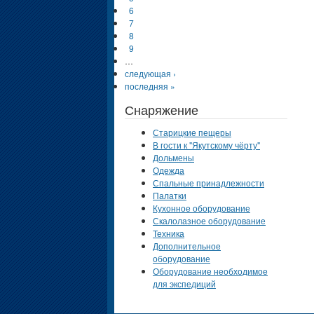
6
7
8
9
…
следующая ›
последняя »
Снаряжение
Старицкие пещеры
В гости к "Якутскому чёрту"
Дольмены
Одежда
Спальные принадлежности
Палатки
Кухонное оборудование
Скалолазное оборудование
Техника
Дополнительное
оборудование
Оборудование необходимое
для экспедиций