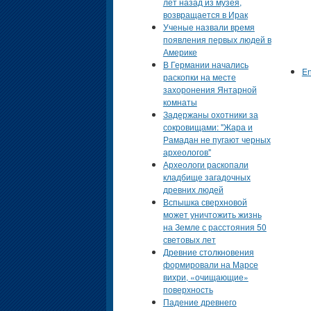
лет назад из музея,
возвращается в Ирак
Ученые назвали время
появления первых людей в
Америке
В Германии начались
En
раскопки на месте
захоронения Янтарной
комнаты
Задержаны охотники за
сокровищами: "Жара и
Рамадан не пугают черных
археологов"
Археологи раскопали
кладбище загадочных
древних людей
Вспышка сверхновой
может уничтожить жизнь
на Земле с расстояния 50
световых лет
Древние столкновения
формировали на Марсе
вихри, «очищающие»
поверхность
Падение древнего