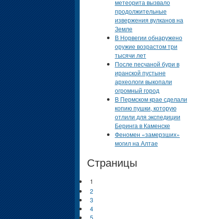
метеорита вызвало
продолжительные
извержения вулканов на
Земле
В Норвегии обнаружено
оружие возрастом три
тысячи лет
После песчаной бури в
иранской пустыне
археологи выкопали
огромный город
В Пермском крае сделали
копию пушки, которую
отлили для экспедиции
Беринга в Каменске
Феномен «замерзших»
могил на Алтае
Страницы
1
2
3
4
5