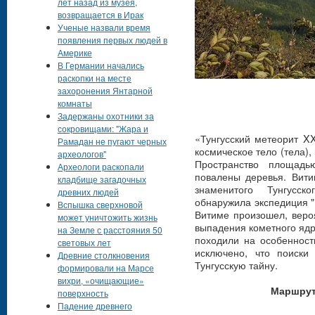
лет назад из музея,
возвращается в Ирак
Ученые назвали время
появления первых людей в
Америке
В Германии начались
раскопки на месте
захоронения Янтарной
комнаты
Задержаны охотники за
сокровищами: "Жара и
«Тунгусский метеорит X
Рамадан не пугают черных
космическое тело (тела),
археологов"
Пространство площадь
Археологи раскопали
повалены деревья. Вити
кладбище загадочных
знаменитого Тунгусс
древних людей
обнаружила экспедиция "
Вспышка сверхновой
Витиме произошел, веро
может уничтожить жизнь
выпадения кометного ядр
на Земле с расстояния 50
походили на особенност
световых лет
исключено, что поиски
Древние столкновения
Тунгусскую тайну.
формировали на Марсе
вихри, «очищающие»
Маршрут
поверхность
Падение древнего