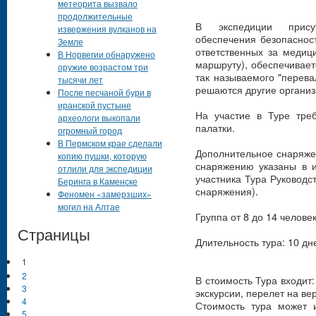
метеорита вызвало
продолжительные
В экспедиции присут
извержения вулканов на
обеспечения безопасност
Земле
ответственных за меди
В Норвегии обнаружено
маршруту), обеспечивает
оружие возрастом три
так называемого "перева
тысячи лет
решаются другие органи
После песчаной бури в
иранской пустыне
На участие в Туре тре
археологи выкопали
палатки.
огромный город
В Пермском крае сделали
Дополнительное снаряжен
копию пушки, которую
снаряжению указаны в 
отлили для экспедиции
участника Тура Руководс
Беринга в Каменске
снаряжения).
Феномен «замерзших»
могил на Алтае
Группа от 8 до 14 человек
Страницы
Длительность тура: 10 дне
1
2
В стоимость Тура входит
3
экскурсии, перелет на ве
4
Стоимость тура может и
5