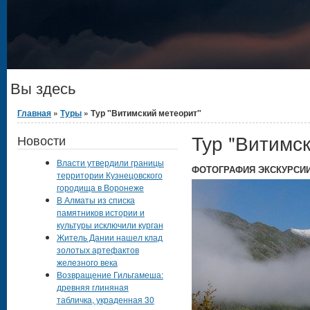
Вы здесь
Главная
»
Туры
» Тур "Витимский метеорит"
Тур "Витимс
Новости
Власти утвердили границы
ФОТОГРАФИЯ ЭКСКУРСИ
территории Кузнецовского
городища в Воронеже
В Алматы из списка
памятников истории и
культуры исключили курган
Житель Дании нашел клад
золотых артефактов
железного века
Возвращение Гильгамеша:
древняя глиняная
табличка, украденная 30