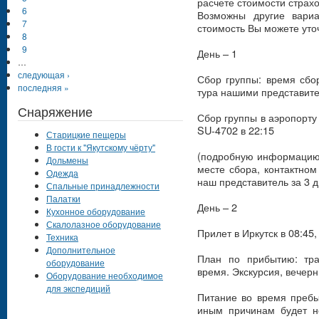
расчете стоимости страхо
6
Возможны другие вариа
7
стоимость Вы можете уто
8
9
День – 1
…
следующая ›
Сбор группы: время сбо
последняя »
тура нашими представит
Снаряжение
Сбор группы в аэропорту
SU-4702 в 22:15
Старицкие пещеры
В гости к "Якутскому чёрту"
(подробную информацию 
Дольмены
месте сбора, контактно
Одежда
наш представитель за 3 д
Спальные принадлежности
Палатки
День – 2
Кухонное оборудование
Скалолазное оборудование
Прилет в Иркутск в 08:45
Техника
Дополнительное
План по прибытию: тра
оборудование
время. Экскурсия, вечерн
Оборудование необходимое
для экспедиций
Питание во время пребы
иным причинам будет н