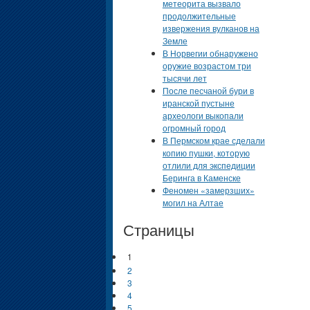
метеорита вызвало
продолжительные
извержения вулканов на
Земле
В Норвегии обнаружено
оружие возрастом три
тысячи лет
После песчаной бури в
иранской пустыне
археологи выкопали
огромный город
В Пермском крае сделали
копию пушки, которую
отлили для экспедиции
Беринга в Каменске
Феномен «замерзших»
могил на Алтае
Страницы
1
2
3
4
5