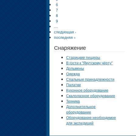
6
7
8
9
…
следующая ›
последняя »
Снаряжение
Старицкие пещеры
В гости к "Якутскому чёрту"
Дольмены
Одежда
Спальные принадлежности
Палатки
Кухонное оборудование
Скалолазное оборудование
Техника
Дополнительное
оборудование
Оборудование необходимое
для экспедиций