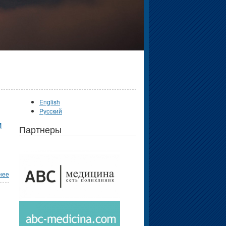
English
Русский
и
Партнеры
нее