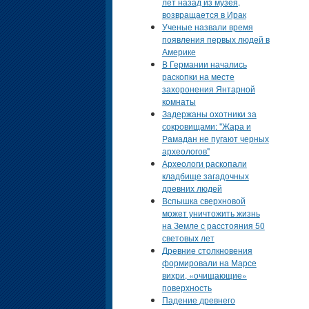
лет назад из музея,
возвращается в Ирак
Ученые назвали время
появления первых людей в
Америке
В Германии начались
раскопки на месте
захоронения Янтарной
комнаты
Задержаны охотники за
сокровищами: "Жара и
Рамадан не пугают черных
археологов"
Археологи раскопали
кладбище загадочных
древних людей
Вспышка сверхновой
может уничтожить жизнь
на Земле с расстояния 50
световых лет
Древние столкновения
формировали на Марсе
вихри, «очищающие»
поверхность
Падение древнего