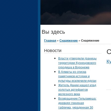
Вы здесь
Главная
»
Снаряжение
» Снаряжение
С
Новости
Власти утвердили границы
К
территории Кузнецовского
городища в Воронеже
В Алматы из списка
памятников истории и
культуры исключили курган
Житель Дании нашел клад
золотых артефактов
железного века
Возвращение Гильгамеша:
древняя глиняная
табличка, украденная 30