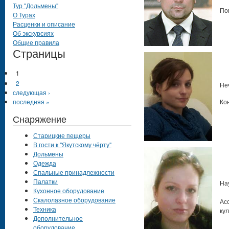
Тур "Дольмены"
По
О Турах
Расценки и описание
Об экскурсиях
Общие правила
Страницы
1
2
Не
следующая ›
последняя »
Ко
Снаряжение
Старицкие пещеры
В гости к "Якутскому чёрту"
Дольмены
Одежда
Спальные принадлежности
Палатки
На
Кухонное оборудование
Скалолазное оборудование
Ас
Техника
ку
Дополнительное
оборудование