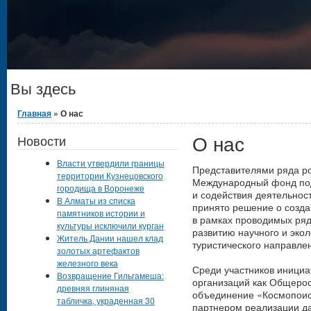
Вы здесь
Главная
» О нас
О нас
Новости
Власти утвердили границы
Представителями ряда ро
территории Кузнецовского
Международный фонд под
городища в Воронеже
и содействия деятельнос
В Алматы из списка
принято решение о созда
памятников истории и
в рамках проводимых ряд
культуры исключили курган
развитию научного и экол
Житель Дании нашел клад
туристического направле
золотых артефактов
железного века
Среди участников инициа
Возвращение Гильгамеша:
организаций как Общерос
древняя глиняная
объединение «Космопоис
табличка, украденная 30
партнером реализации да