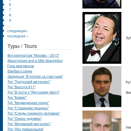
6
7
8
9
…
следующая ›
последняя »
Зу
Туры / Tours
Фоторепортаж "Москва – 2013"
About prices and a little description
Гора мертвецов
Staritsa’s caves
Экскурсия "В погоне за счастьем"
Тур "Тунгусский метеорит"
Ку
Тур "Высота 611"
Тур "В гости к "Якутскому чёрту"
Фи
Тур "Ковчег"
Тур "Медведицкая гряда"
Тур "Старицкие пещеры"
Тур "Следы снежного человека"
Тур "Озеро чудовищ"
Тур "Витимский метеорит"
Ав
Тур "Лес пришельцев"