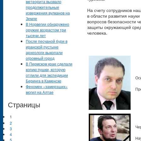
метеорита вызвало
продолжительные
На счету сотрудников на
извержения вулканов на
в области развития науки
Земле
вопросов безопасности ч
В Норвегии обнаружено
защиты окружающей среды
оружие возрастом три
человека.
тысячи лет
После песчаной бури в
иранской пустыне
археологи выкопали
огромный город
В Пермском крае сделали
копию пушки, которую
отлили для экспедиции
Ос
Беринга в Каменске
Феномен «замерзших»
Пр
могил на Алтае
Страницы
1
2
Че
3
4
На
5