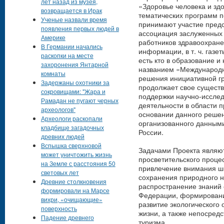
лет назад из музея,
«Здоровье человека и здо
возвращается в Ирак
тематических программ по
Ученые назвали время
принимают участие предс
появления первых людей в
ассоциация заслуженных 
Америке
работников здравоохране
В Германии начались
информации, в т. ч. газе
раскопки на месте
есть кто в образование и
захоронения Янтарной
названием «Международны
комнаты
решения инициативной г
Задержаны охотники за
продолжает свое сущест
сокровищами: "Жара и
поддержки научно-исслед
Рамадан не пугают черных
деятельности в области п
археологов"
основании данного реше
Археологи раскопали
организованного данными
кладбище загадочных
России.
древних людей
Вспышка сверхновой
Задачами Проекта являют
может уничтожить жизнь
просветительского проце
на Земле с расстояния 50
привлечение внимания ш
световых лет
сохранения природного на
Древние столкновения
распространение знаний
формировали на Марсе
Федерации, формирование
вихри, «очищающие»
развитие экологического
поверхность
жизни, а также непосред
Падение древнего
туризма.