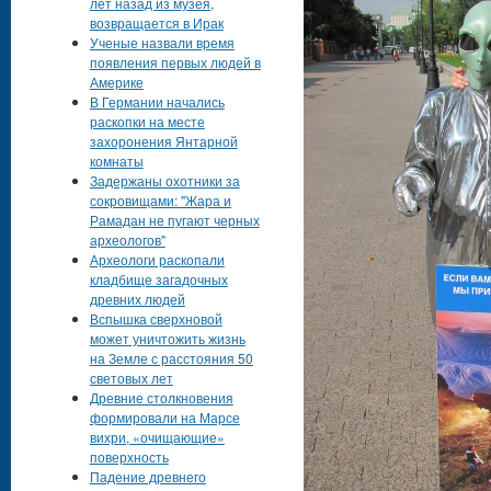
лет назад из музея,
возвращается в Ирак
Ученые назвали время
появления первых людей в
Америке
В Германии начались
раскопки на месте
захоронения Янтарной
комнаты
Задержаны охотники за
сокровищами: "Жара и
Рамадан не пугают черных
археологов"
Археологи раскопали
кладбище загадочных
древних людей
Вспышка сверхновой
может уничтожить жизнь
на Земле с расстояния 50
световых лет
Древние столкновения
формировали на Марсе
вихри, «очищающие»
поверхность
Падение древнего