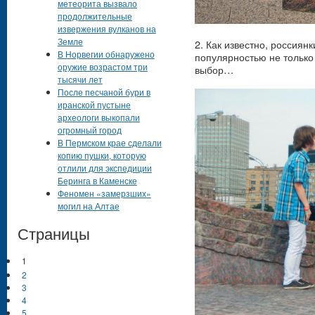
метеорита вызвало
продолжительные
извержения вулканов на
Земле
2. Как известно, россиян
В Норвегии обнаружено
популярностью не только
оружие возрастом три
выбор…
тысячи лет
После песчаной бури в
иранской пустыне
археологи выкопали
огромный город
В Пермском крае сделали
копию пушки, которую
отлили для экспедиции
Беринга в Каменске
Феномен «замерзших»
могил на Алтае
Страницы
1
2
3
4
5