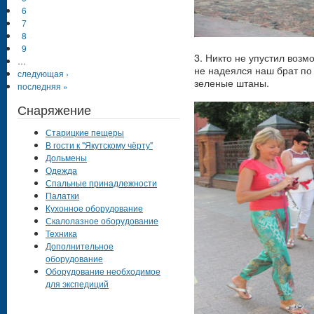
6
7
8
9
3. Никто не упустил возм
…
не надеялся наш брат по
следующая ›
зеленые штаны.
последняя »
Снаряжение
Старицкие пещеры
В гости к "Якутскому чёрту"
Дольмены
Одежда
Спальные принадлежности
Палатки
Кухонное оборудование
Скалолазное оборудование
Техника
Дополнительное
оборудование
Оборудование необходимое
для экспедиций