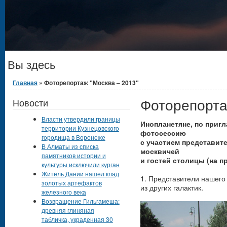
Вы здесь
Главная
» Фоторепортаж "Москва – 2013"
Фоторепорта
Новости
Власти утвердили границы
Инопланетяне, по приг
территории Кузнецовского
фотосессию
городища в Воронеже
с участием представит
В Алматы из списка
москвичей
памятников истории и
и гостей столицы (на 
культуры исключили курган
Житель Дании нашел клад
1. Представители нашего 
золотых артефактов
из других галактик.
железного века
Возвращение Гильгамеша:
древняя глиняная
табличка, украденная 30