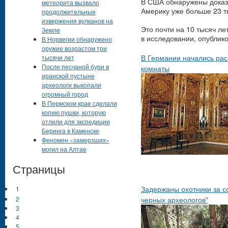
В США обнаружены доказа
метеорита вызвало
Америку уже больше 23 т
продолжительные
извержения вулканов на
Это почти на 10 тысяч ле
Земле
в исследовании, опублико
В Норвегии обнаружено
оружие возрастом три
В Германии начались рас
тысячи лет
После песчаной бури в
комнаты
иранской пустыне
археологи выкопали
огромный город
В Пермском крае сделали
копию пушки, которую
отлили для экспедиции
Беринга в Каменске
Феномен «замерзших»
могил на Алтае
Страницы
Задержаны охотники за с
1
черных археологов"
2
3
4
5