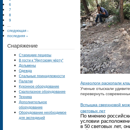
6
7
8
9
…
следующая ›
последняя »
Снаряжение
Старицкие пещеры
В гости к "Якутскому чёрту"
Дольмены
Одежда
Спальные принадлежности
Палатки
Археологи раскопали кл
Кухонное оборудование
Ученые отыскали удивите
Скалолазное оборудование
перевернуть современные
Техника
Дополнительное
Вспышка сверхновой може
оборудование
световых лет
Оборудование необходимое
По мнению российски
для экспедиций
условии расположени
в 50 световых лет, о