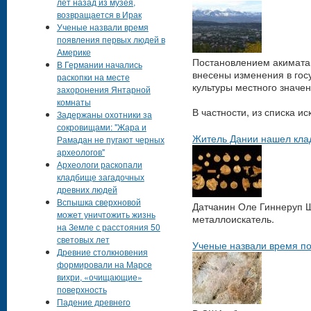
лет назад из музея,
возвращается в Ирак
Ученые назвали время
появления первых людей в
Америке
Постановлением акимата 
В Германии начались
внесены изменения в гос
раскопки на месте
культуры местного значе
захоронения Янтарной
комнаты
В частности, из списка и
Задержаны охотники за
сокровищами: "Жара и
Житель Дании нашел клад
Рамадан не пугают черных
археологов"
Археологи раскопали
кладбище загадочных
древних людей
Вспышка сверхновой
Датчанин Оле Гиннеруп Ш
может уничтожить жизнь
металлоискатель.
на Земле с расстояния 50
световых лет
Ученые назвали время п
Древние столкновения
формировали на Марсе
вихри, «очищающие»
поверхность
Падение древнего