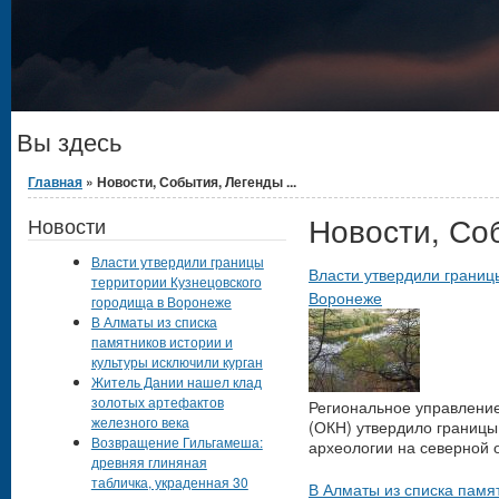
Вы здесь
Главная
» Новости, События, Легенды ...
Новости, Соб
Новости
Власти утвердили границы
Власти утвердили границ
территории Кузнецовского
Воронеже
городища в Воронеже
В Алматы из списка
памятников истории и
культуры исключили курган
Житель Дании нашел клад
золотых артефактов
Региональное управление
железного века
(ОКН) утвердило границы
Возвращение Гильгамеша:
археологии на северной 
древняя глиняная
табличка, украденная 30
В Алматы из списка памят