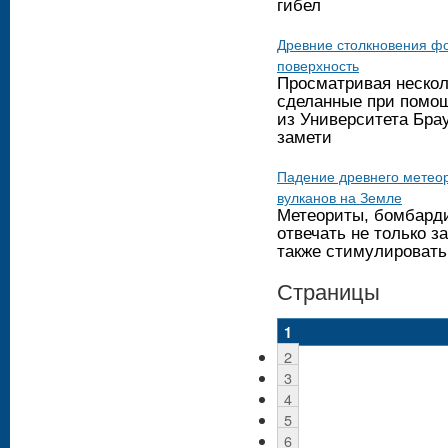
гибел
Древние столкновения ф
поверхность
Просматривая нескол
сделанные при помощ
из Университета Брау
замети
Падение древнего метео
вулканов на Земле
Метеориты, бомбард
отвечать не только з
также стимулировать
Страницы
1
2
3
4
5
6