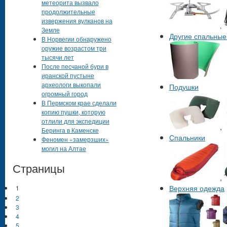
метеорита вызвало
продолжительные
извержения вулканов на
,
Земле
Другие спальные
В Норвегии обнаружено
оружие возрастом три
тысячи лет
После песчаной бури в
иранской пустыне
археологи выкопали
Подушки
огромный город
В Пермском крае сделали
копию пушки, которую
отлили для экспедиции
,
Беринга в Каменске
Спальники
Феномен «замерзших»
могил на Алтае
Страницы
,
Верхняя одежда
1
2
3
4
5