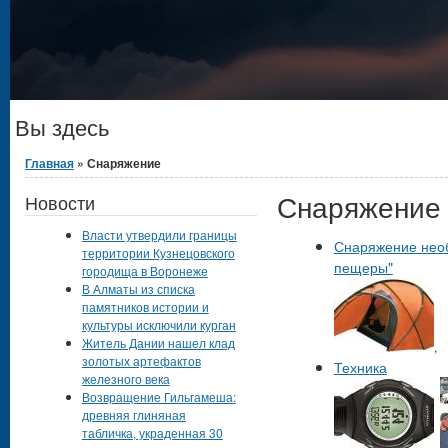
Вы здесь
Главная
» Снаряжение
Снаряжение
Новости
Власти утвердили границы
Снаряжение необ
территории Кузнецовского
пещеры"
городища в Воронеже
В Алматы из списка
памятников истории и
культуры исключили курган
Житель Дании нашел клад
,
золотых артефактов
Техника
железного века
Возвращение Гильгамеша:
древняя глиняная
табличка, украденная 30
,