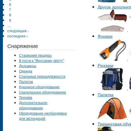
,
6
Другое дополнит
7
8
9
…
,
следующая ›
Фонари
последняя »
Снаряжение
Старицкие пещеры
,
В гости к "Якутскому чёрту"
Рюкзаки
Дольмены
Одежда
Спальные принадлежности
Палатки
Кухонное оборудование
,
Скалолазное оборудование
Палатка
Техника
Дополнительное
оборудование
Оборудование необходимое
,
для экспедиций
Трекинговая обу