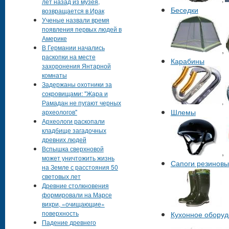
лет назад из музея,
Беседки
возвращается в Ирак
Ученые назвали время
появления первых людей в
Америке
В Германии начались
,
раскопки на месте
Карабины
захоронения Янтарной
комнаты
Задержаны охотники за
сокровищами: "Жара и
,
Рамадан не пугают черных
Шлемы
археологов"
Археологи раскопали
кладбище загадочных
древних людей
Вспышка сверхновой
,
может уничтожить жизнь
Сапоги резинов
на Земле с расстояния 50
световых лет
Древние столкновения
формировали на Марсе
вихри, «очищающие»
поверхность
Кухонное оборуд
Падение древнего