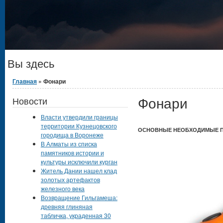
Вы здесь
Главная
» Фонари
Фонари
Новости
Власти утвердили границы
территории Кузнецовского
ОСНОВНЫЕ НЕОБХОДИМЫЕ П
городища в Воронеже
В Алматы из списка
памятников истории и
культуры исключили курган
Житель Дании нашел клад
золотых артефактов
железного века
Возвращение Гильгамеша:
древняя глиняная
табличка, украденная 30