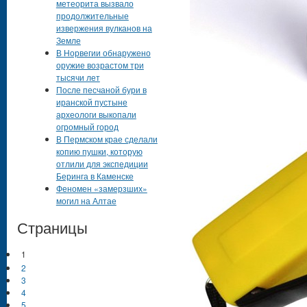
метеорита вызвало
продолжительные
извержения вулканов на
Земле
В Норвегии обнаружено
оружие возрастом три
тысячи лет
После песчаной бури в
иранской пустыне
археологи выкопали
огромный город
В Пермском крае сделали
копию пушки, которую
отлили для экспедиции
Беринга в Каменске
Феномен «замерзших»
могил на Алтае
Страницы
1
2
3
4
5