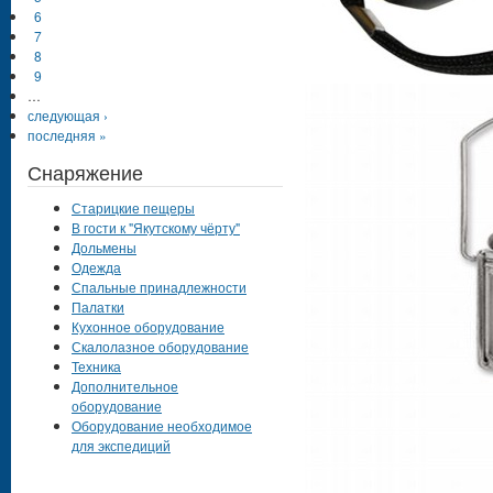
6
7
8
9
…
следующая ›
последняя »
Снаряжение
Старицкие пещеры
В гости к "Якутскому чёрту"
Дольмены
Одежда
Спальные принадлежности
Палатки
Кухонное оборудование
Скалолазное оборудование
Техника
Дополнительное
оборудование
Оборудование необходимое
для экспедиций