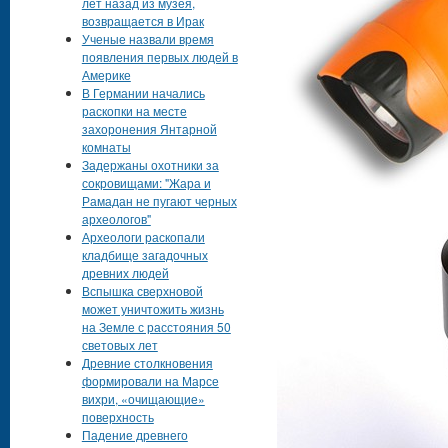
лет назад из музея,
возвращается в Ирак
Ученые назвали время
появления первых людей в
Америке
В Германии начались
раскопки на месте
захоронения Янтарной
комнаты
Задержаны охотники за
сокровищами: "Жара и
Рамадан не пугают черных
археологов"
Археологи раскопали
кладбище загадочных
древних людей
Вспышка сверхновой
может уничтожить жизнь
на Земле с расстояния 50
световых лет
Древние столкновения
формировали на Марсе
вихри, «очищающие»
поверхность
Падение древнего