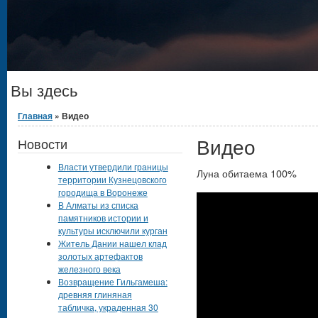
Вы здесь
Главная
» Видео
Видео
Новости
Власти утвердили границы
Луна обитаема 100%
территории Кузнецовского
городища в Воронеже
В Алматы из списка
памятников истории и
культуры исключили курган
Житель Дании нашел клад
золотых артефактов
железного века
Возвращение Гильгамеша:
древняя глиняная
табличка, украденная 30