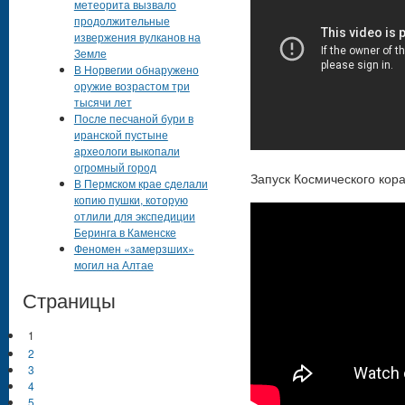
метеорита вызвало
продолжительные
извержения вулканов на
Земле
В Норвегии обнаружено
оружие возрастом три
тысячи лет
После песчаной бури в
иранской пустыне
археологи выкопали
огромный город
Запуск Космического кора
В Пермском крае сделали
копию пушки, которую
отлили для экспедиции
Беринга в Каменске
Феномен «замерзших»
могил на Алтае
Страницы
1
2
3
4
5