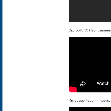
ЭкстроНЛО: Неопознанны
Интервью Георгия Гречк