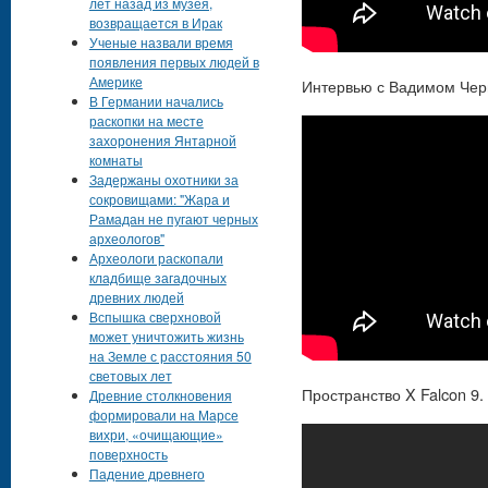
лет назад из музея,
возвращается в Ирак
Ученые назвали время
появления первых людей в
Америке
Интервью с Вадимом Чер
В Германии начались
раскопки на месте
захоронения Янтарной
комнаты
Задержаны охотники за
сокровищами: "Жара и
Рамадан не пугают черных
археологов"
Археологи раскопали
кладбище загадочных
древних людей
Вспышка сверхновой
может уничтожить жизнь
на Земле с расстояния 50
световых лет
Пространство X Falcon 9.
Древние столкновения
формировали на Марсе
вихри, «очищающие»
поверхность
Падение древнего