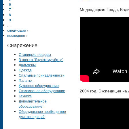
6
Медведицкая Гряда, Вади
7
8
9
…
следующая ›
последняя »
Снаряжение
Старицкие пещеры
В гости к "Якутскому чёрту"
Дольмены
Одежда
Спальные принадлежности
Палатки
Кухонное оборудование
2004 год. Экспедиция на 
Скалолазное оборудование
Техника
Дополнительное
оборудование
Оборудование необходимое
для экспедиций