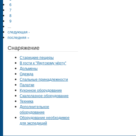
6
7
8
9
…
следующая ›
последняя »
Снаряжение
Старицкие пещеры
В гости к "Якутскому чёрту"
Дольмены
Одежда
Спальные принадлежности
Палатки
Кухонное оборудование
Скалолазное оборудование
Техника
Дополнительное
оборудование
Оборудование необходимое
для экспедиций