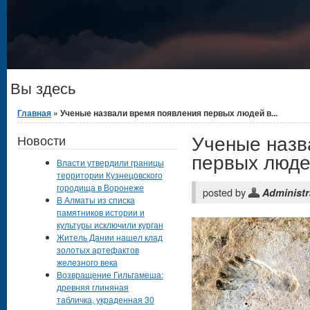
Вы здесь
Главная
» Ученые назвали время появления первых людей в...
Ученые назв
Новости
первых люде
Власти утвердили границы
территории Кузнецовского
городища в Воронеже
posted by
Administr
В Алматы из списка
памятников истории и
культуры исключили курган
Житель Дании нашел клад
золотых артефактов
железного века
Возвращение Гильгамеша:
древняя глиняная
табличка, украденная 30