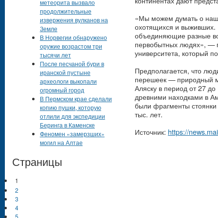
континентах дают предст
метеорита вызвало
продолжительные
«Мы можем думать о наши
извержения вулканов на
охотящихся и выживших. Н
Земле
объединяющие разные во
В Норвегии обнаружено
первобытных людях», — г
оружие возрастом три
университета, который п
тысячи лет
После песчаной бури в
Предполагается, что люд
иранской пустыне
перешеек — природный м
археологи выкопали
Аляску в период от 27 до
огромный город
древними находками в Ам
В Пермском крае сделали
были фрагменты стоянки 
копию пушки, которую
тыс. лет.
отлили для экспедиции
Беринга в Каменске
Источник:
https://news.mai
Феномен «замерзших»
могил на Алтае
Страницы
1
2
3
4
5