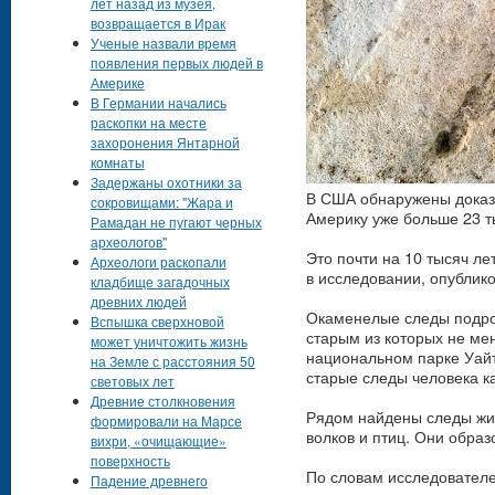
лет назад из музея,
возвращается в Ирак
Ученые назвали время
появления первых людей в
Америке
В Германии начались
раскопки на месте
захоронения Янтарной
комнаты
Задержаны охотники за
В США обнаружены доказа
сокровищами: "Жара и
Америку уже больше 23 т
Рамадан не пугают черных
археологов"
Это почти на 10 тысяч ле
Археологи раскопали
в исследовании, опублико
кладбище загадочных
древних людей
Окаменелые следы подрос
Вспышка сверхновой
старым из которых не ме
может уничтожить жизнь
национальном парке Уайт
на Земле с расстояния 50
старые следы человека ка
световых лет
Древние столкновения
Рядом найдены следы жив
формировали на Марсе
волков и птиц. Они образ
вихри, «очищающие»
поверхность
По словам исследователе
Падение древнего