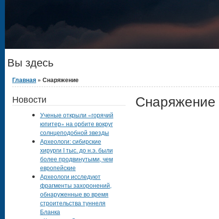
Вы здесь
Главная
» Снаряжение
Снаряжение
Новости
Ученые открыли «горячий
юпитер» на орбите вокруг
солнцеподобной звезды
Археологи: сибирские
хирурги I тыс. до н.э. были
более продвинутыми, чем
европейские
Археологи исследуют
фрагменты захоронений,
обнаруженные во время
строительства туннеля
Бланка