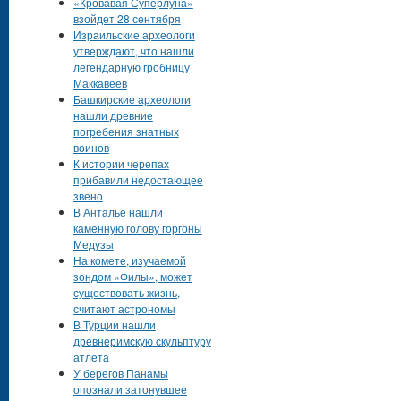
«Кровавая Суперлуна»
взойдет 28 сентября
Израильские археологи
утверждают, что нашли
легендарную гробницу
Маккавеев
Башкирские археологи
нашли древние
погребения знатных
воинов
К истории черепах
прибавили недостающее
звено
В Анталье нашли
каменную голову горгоны
Медузы
На комете, изучаемой
зондом «Филы», может
существовать жизнь,
считают астрономы
В Турции нашли
древнеримскую скульптуру
атлета
У берегов Панамы
опознали затонувшее