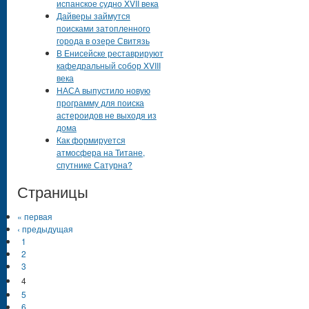
испанское судно XVII века
Дайверы займутся
поисками затопленного
города в озере Свитязь
В Енисейске реставрируют
кафедральный собор XVIII
века
НАСА выпустило новую
программу для поиска
астероидов не выходя из
дома
Как формируется
атмосфера на Титане,
спутнике Сатурна?
Страницы
« первая
‹ предыдущая
1
2
3
4
5
6