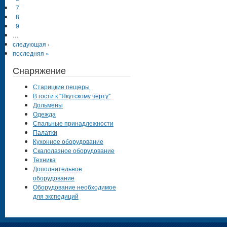
7
8
9
…
следующая ›
последняя »
Снаряжение
Старицкие пещеры
В гости к "Якутскому чёрту"
Дольмены
Одежда
Спальные принадлежности
Палатки
Кухонное оборудование
Скалолазное оборудование
Техника
Дополнительное
оборудование
Оборудование необходимое
для экспедиций