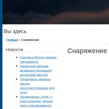
Вы здесь
Главная
» Снаряжение
Снаряжение
Новости
Находка в Якутии: Ценнее,
чем мамонты
Необычное явление,
вызванное пропавшей
карликовой звездой
Обнаружены двойные
звезды
несоответствующие друг
другу
Неожиданная «буря» у
ядра галактики: Черная
дыра трансформирует