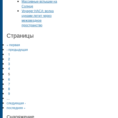
Массивные вспышки на
Солнце
Voyager НАСА: волна
цунами летит через
межзвездное
пространство
Страницы
« первая
‹ предыдущая
1
2
3
4
5
6
7
8
9
…
следующая ›
последняя »
Снаряжение