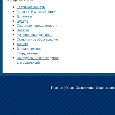
Старицкие пещеры
В гости к "Якутскому чёрту"
Дольмены
Одежда
Спальные принадлежности
Палатки
Кухонное оборудование
Скалолазное оборудование
Техника
Дополнительное
оборудование
Оборудование необходимое
для экспедиций
Главная
|
О нас
|
Экспедиции
|
Снаряжение