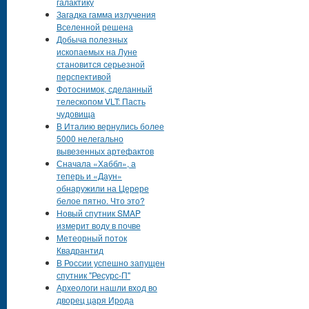
галактику
Загадка гамма излучения
Вселенной решена
Добыча полезных
ископаемых на Луне
становится серьезной
перспективой
Фотоснимок, сделанный
телескопом VLT: Пасть
чудовища
В Италию вернулись более
5000 нелегально
вывезенных артефактов
Сначала «Хаббл», а
теперь и «Даун»
обнаружили на Церере
белое пятно. Что это?
Новый спутник SMAP
измерит воду в почве
Метеорный поток
Квадрантид
В России успешно запущен
спутник "Ресурс-П"
Археологи нашли вход во
дворец царя Ирода