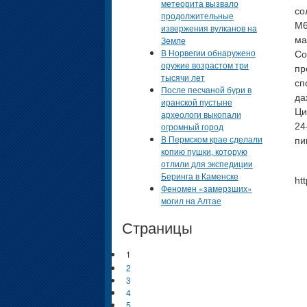
метеорита вызвало
со
продолжительные
M6
извержения вулканов на
Земле
ма
В Норвегии обнаружено
Со
оружие возрастом три
пр
тысячи лет
сп
После песчаной бури в
да
иранской пустыне
Ци
археологи выкопали
огромный город
24
В Пермском крае сделали
пи
копию пушки, которую
отлили для экспедиции
Беринга в Каменске
ht
Феномен «замерзших»
могил на Алтае
Страницы
1
2
3
4
5