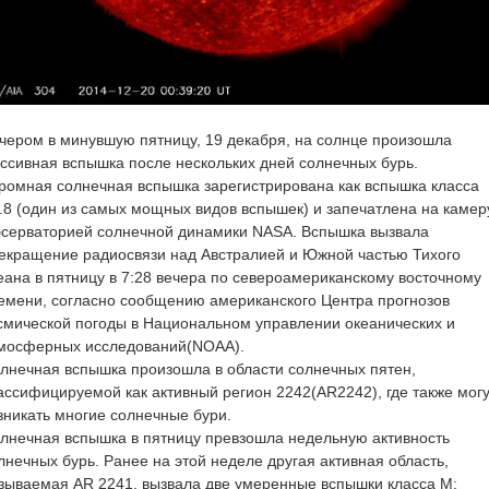
чером в минувшую пятницу, 19 декабря, на солнце произошла
ссивная вспышка после нескольких дней солнечных бурь.
ромная солнечная вспышка зарегистрирована как вспышка класса
.8 (один из самых мощных видов вспышек) и запечатлена на камер
серваторией солнечной динамики NASA. Вспышка вызвала
екращение радиосвязи над Австралией и Южной частью Тихого
еана в пятницу в 7:28 вечера по североамериканскому восточному
емени, согласно сообщению американского Центра прогнозов
смической погоды в Национальном управлении океанических и
мосферных исследований(NOAA).
лнечная вспышка произошла в области солнечных пятен,
ассифицируемой как активный регион 2242(AR2242), где также могу
зникать многие солнечные бури.
лнечная вспышка в пятницу превзошла недельную активность
лнечных бурь. Ранее на этой неделе другая активная область,
зываемая AR 2241, вызвала две умеренные вспышки класса M: