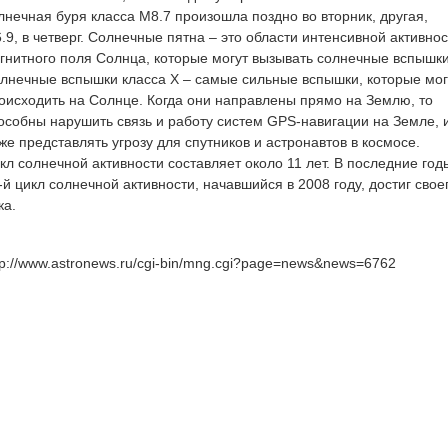
лнечная буря класса M8.7 произошла поздно во вторник, другая,
.9, в четверг. Солнечные пятна – это области интенсивной активно
гнитного поля Солнца, которые могут вызывать солнечные вспышки
лнечные вспышки класса X – самые сильные вспышки, которые мог
оисходить на Солнце. Когда они направлены прямо на Землю, то
особны нарушить связь и работу систем GPS-навигации на Земле, 
же представлять угрозу для спутников и астронавтов в космосе.
кл солнечной активности составляет около 11 лет. В последние год
-й цикл солнечной активности, начавшийся в 2008 году, достиг свое
ка.
tp://www.astronews.ru/cgi-bin/mng.cgi?page=news&news=6762