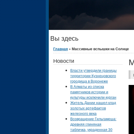
Вы здесь
Главная
» Массивные вспышки на Солнце
М
Новости
Власти утвердили границы
территории Кузнецовского
городища в Воронеже
В Алматы из списка
памятников истории и
культуры исключили курган
Житель Дании нашел клад
золотых артефактов
железного века
Возвращение Гильгамеша:
древняя глиняная
табличка, украденная 30