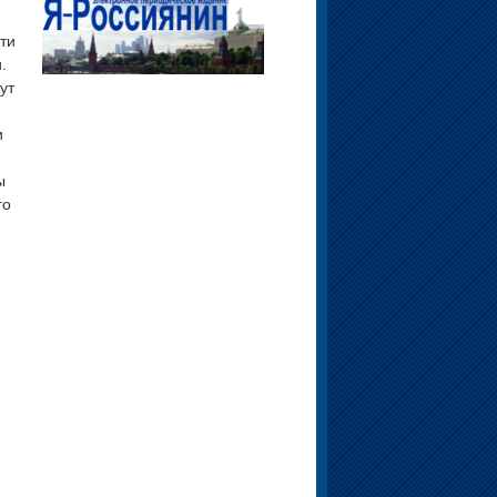
сти
.
ут
и
ы
го