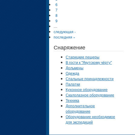
6
7
8
9
…
следующая ›
последняя »
Снаряжение
Старицкие пещеры
В гости к "Якутскому чёрту"
Дольмены
Одежда
Спальные принадлежности
Палатки
Кухонное оборудование
Скалолазное оборудование
Техника
Дополнительное
оборудование
Оборудование необходимое
для экспедиций