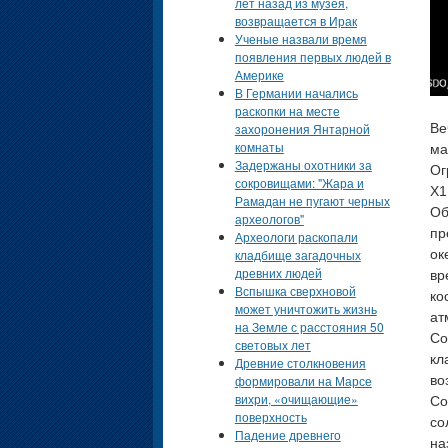
лет назад из музея,
возвращается в Ирак
Ученые назвали время
появления первых людей в
Америке
В Германии начались
раскопки на месте
захоронения Янтарной
Ве
комнаты
ма
Задержаны охотники за
Ог
сокровищами: "Жара и
X1
Рамадан не пугают черных
Об
археологов"
пр
Археологи раскопали
кладбище загадочных
ок
древних людей
вр
Вспышка сверхновой
ко
может уничтожить жизнь
ат
на Земле с расстояния 50
Со
световых лет
кл
Древние столкновения
формировали на Марсе
во
вихри, «очищающие»
Со
поверхность
со
Падение древнего
на