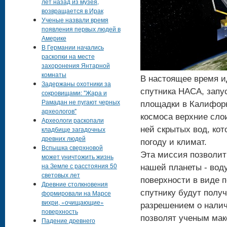
лет назад из музея,
возвращается в Ирак
Ученые назвали время
появления первых людей в
Америке
В Германии начались
раскопки на месте
захоронения Янтарной
комнаты
В настоящее время ид
Задержаны охотники за
спутника НАСА, запус
сокровищами: "Жара и
Рамадан не пугают черных
площадки в Калифорн
археологов"
космоса верхние сло
Археологи раскопали
кладбище загадочных
ней скрытых вод, ко
древних людей
погоду и климат.
Вспышка сверхновой
Эта миссия позволит
может уничтожить жизнь
на Земле с расстояния 50
нашей планеты - вод
световых лет
поверхности в виде 
Древние столкновения
спутнику будут полу
формировали на Марсе
вихри, «очищающие»
разрешением о налич
поверхность
позволят ученым мак
Падение древнего