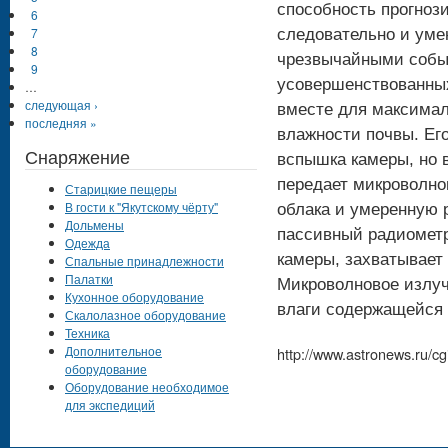
способность прогнози
6
7
следовательно и уме
8
чрезвычайными событ
9
усовершенствованных
…
следующая ›
вместе для максима
последняя »
влажности почвы. Его
Снаряжение
вспышка камеры, но 
передает микроволно
Старицкие пещеры
В гости к "Якутскому чёрту"
облака и умеренную 
Дольмены
пассивный радиометр
Одежда
камеры, захватывает
Спальные принадлежности
Палатки
Микроволновое излуч
Кухонное оборудование
влаги содержащейся 
Скалолазное оборудование
Техника
Дополнительное
http://www.astronews.ru/
оборудование
Оборудование необходимое
для экспедиций