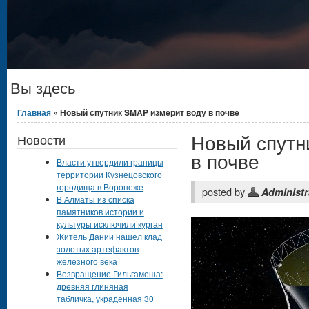
Вы здесь
Главная
» Новый спутник SMAP измерит воду в почве
Новый спутн
Новости
в почве
Власти утвердили границы
территории Кузнецовского
городища в Воронеже
posted by
Administr
В Алматы из списка
памятников истории и
культуры исключили курган
Житель Дании нашел клад
золотых артефактов
железного века
Возвращение Гильгамеша:
древняя глиняная
табличка, украденная 30