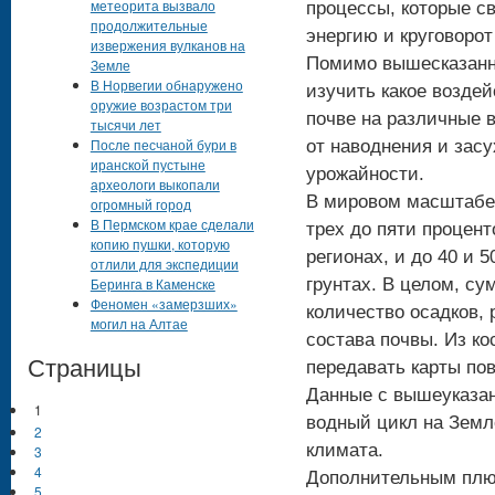
метеорита вызвало
процессы, которые с
продолжительные
энергию и круговорот
извержения вулканов на
Помимо вышесказанно
Земле
В Норвегии обнаружено
изучить какое воздей
оружие возрастом три
почве на различные 
тысячи лет
После песчаной бури в
от наводнения и засу
иранской пустыне
урожайности.
археологи выкопали
В мировом масштабе 
огромный город
В Пермском крае сделали
трех до пяти процен
копию пушки, которую
регионах, и до 40 и 
отлили для экспедиции
Беринга в Каменске
грунтах. В целом, су
Феномен «замерзших»
количество осадков, 
могил на Алтае
состава почвы. Из к
Страницы
передавать карты по
Данные с вышеуказан
1
водный цикл на Земл
2
климата.
3
4
Дополнительным плюс
5