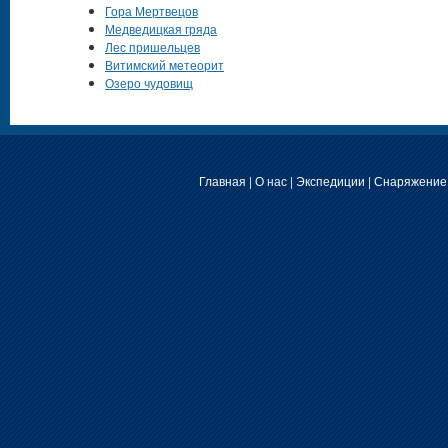
Гора Мертвецов
Медведицкая гряда
Лес пришельцев
Витимский метеорит
Озеро чудовищ
Главная
|
О нас
|
Экспедиции
|
Снаряжение