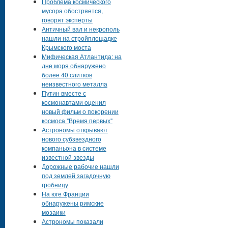
Проблема космического
мусора обостряется,
говорят эксперты
Античный вал и некрополь
нашли на стройплощадке
Крымского моста
Мифическая Атлантида: на
дне моря обнаружено
более 40 слитков
неизвестного металла
Путин вместе с
космонавтами оценил
новый фильм о покорении
космоса "Время первых"
Астрономы открывают
нового субзвездного
компаньона в системе
известной звезды
Дорожные рабочие нашли
под землей загадочную
гробницу
На юге Франции
обнаружены римские
мозаики
Астрономы показали