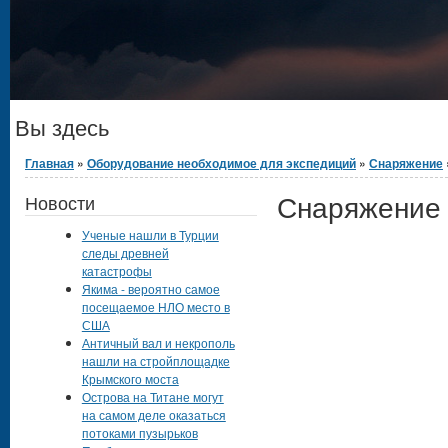
Вы здесь
Главная
»
Оборудование необходимое для экспедиций
»
Снаряжение
Снаряжение
Новости
Ученые нашли в Турции
следы древней
катастрофы
Якима - вероятно самое
посещаемое НЛО место в
США
Античный вал и некрополь
нашли на стройплощадке
Крымского моста
Острова на Титане могут
на самом деле оказаться
потоками пузырьков