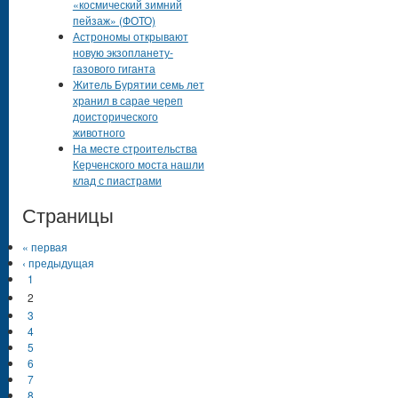
«космический зимний
пейзаж» (ФОТО)
Астрономы открывают
новую экзопланету-
газового гиганта
Житель Бурятии семь лет
хранил в сарае череп
доисторического
животного
На месте строительства
Керченского моста нашли
клад с пиастрами
Страницы
« первая
‹ предыдущая
1
2
3
4
5
6
7
8