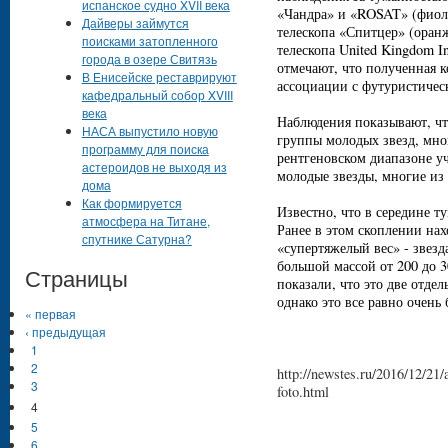
испанское судно XVII века
«Чандра» и «ROSAT» (фиоле
Дайверы займутся
телескопа «Спитцер» (оран
поисками затопленного
телескопа United Kingdom I
города в озере Свитязь
отмечают, что полученная 
В Енисейске реставрируют
ассоциации с футуристиче
кафедральный собор XVIII
века
Наблюдения показывают, ч
НАСА выпустило новую
группы молодых звезд, мно
программу для поиска
рентгеновском диапазоне у
астероидов не выходя из
молодые звезды, многие из
дома
Как формируется
Известно, что в середине т
атмосфера на Титане,
Ранее в этом скоплении нах
спутнике Сатурна?
«супертяжелый вес» - звезда
большой массой от 200 до 
Страницы
показали, что это две отде
однако это все равно очень
« первая
‹ предыдущая
1
2
http://newstes.ru/2016/12/21
3
foto.html
4
5
6