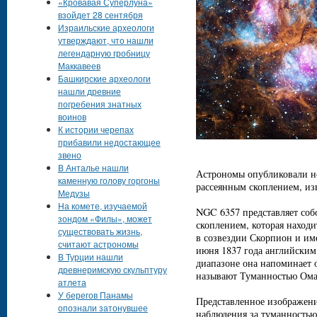
«Кровавая Суперлуна»
взойдет 28 сентября
Израильские археологи
утверждают, что нашли
легендарную гробницу
Маккавеев
Башкирские археологи
нашли древние
погребения знатных
воинов
К истории черепах
прибавили недостающее
звено
В Анталье нашли
Астрономы опубликовали н
каменную голову горгоны
рассеянным скоплением, из
Медузы
На комете, изучаемой
NGC 6357 представляет соб
зондом «Филы», может
скоплением, которая находи
существовать жизнь,
в созвездии Скорпион и име
считают астрономы
июня 1837 года английски
В Турции нашли
диапазоне она напоминает о
древнеримскую скульптуру
называют Туманностью Ома
атлета
У берегов Панамы
Представленное изображение
опознали затонувшее
наблюдения за туманность