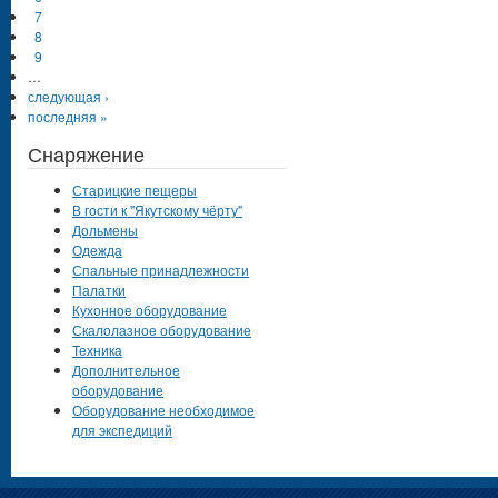
7
8
9
…
следующая ›
последняя »
Снаряжение
Старицкие пещеры
В гости к "Якутскому чёрту"
Дольмены
Одежда
Спальные принадлежности
Палатки
Кухонное оборудование
Скалолазное оборудование
Техника
Дополнительное
оборудование
Оборудование необходимое
для экспедиций