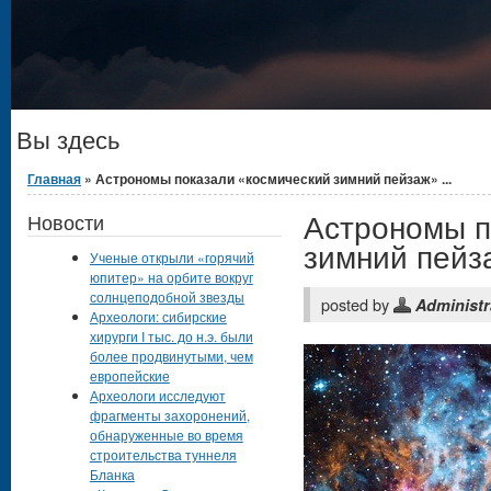
Вы здесь
Главная
» Астрономы показали «космический зимний пейзаж» ...
Астрономы п
Новости
зимний пейз
Ученые открыли «горячий
юпитер» на орбите вокруг
солнцеподобной звезды
posted by
Administr
Археологи: сибирские
хирурги I тыс. до н.э. были
более продвинутыми, чем
европейские
Археологи исследуют
фрагменты захоронений,
обнаруженные во время
строительства туннеля
Бланка