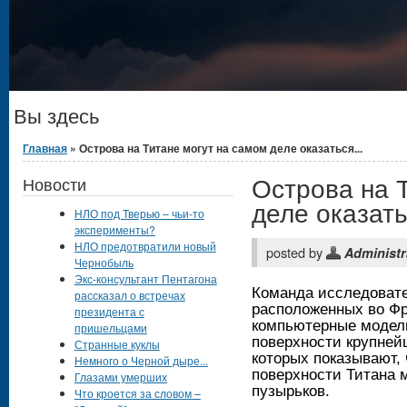
Вы здесь
Главная
» Острова на Титане могут на самом деле оказаться...
Острова на 
Новости
деле оказат
НЛО под Тверью – чьи-то
эксперименты?
НЛО предотвратили новый
posted by
Administr
Чернобыль
Экс-консультант Пентагона
Команда исследовате
рассказал о встречах
расположенных во Фр
президента с
компьютерные модел
пришельцами
поверхности крупней
Странные куклы
которых показывают, 
Немного о Черной дыре...
поверхности Титана 
Глазами умерших
пузырьков.
Что кроется за словом –