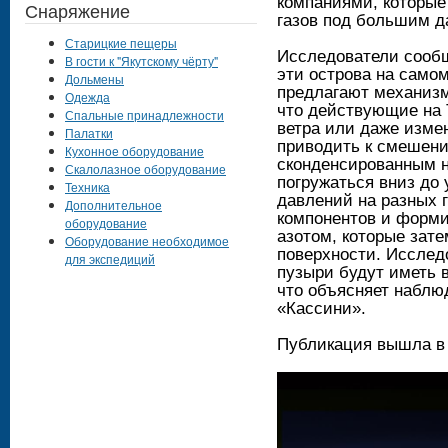
компаниями, которые
Снаряжение
газов под большим д
Старицкие пещеры
Исследователи сообщ
В гости к "Якутскому чёрту"
эти острова на самом
Дольмены
предлагают механизм
Одежда
что действующие на 
Спальные принадлежности
ветра или даже изме
Палатки
приводить к смешени
Кухонное оборудование
сконденсированным н
Скалолазное оборудование
погружаться вниз до 
Техника
давлений на разных 
Дополнительное
компонентов и форм
оборудование
азотом, которые зат
Оборудование необходимое
поверхности. Исследо
для экспедиций
пузыри будут иметь 
что объясняет наблю
«Кассини».
Публикация вышла в 