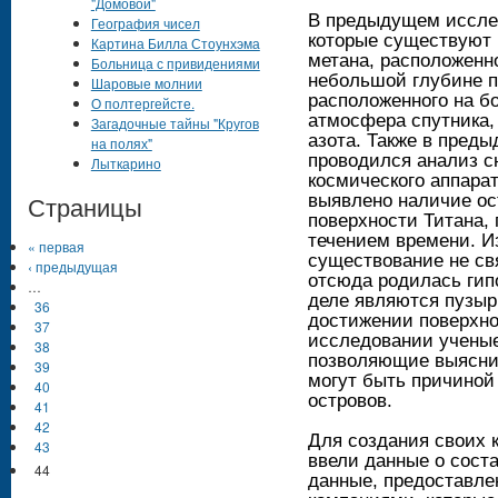
"Домовой"
В предыдущем исслед
География чисел
которые существуют н
Картина Билла Стоунхэма
метана, расположенн
Больница с привидениями
небольшой глубине п
Шаровые молнии
расположенного на бо
О полтергейсте.
атмосфера спутника, 
Загадочные тайны "Кругов
азота. Также в пред
на полях"
проводился анализ с
Лыткарино
космического аппара
Страницы
выявлено наличие ос
поверхности Титана,
течением времени. Из
« первая
существование не св
‹ предыдущая
отсюда родилась гипо
…
деле являются пузыр
36
достижении поверхно
37
исследовании учены
38
позволяющие выяснит
39
могут быть причиной
40
островов.
41
42
Для создания своих
43
ввели данные о сост
44
данные, предоставл