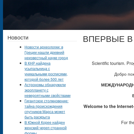
ВПЕРВЫЕ В
Новости
Новости археологии: в
Греции нашли древний
неизвестный науке город
Scientific tourism. P
В КНР найдена
усыпальница с
Добро по
уникальными росписями,
которой более 500 лет
МЕЖДУНАРОДН
Астрономы обнаружили
экзопланету с
невероятными свойствами
Гигантское столкновение:
Welcome to the Internet-p
тайна происхождения
спутников Марса может
быть раскрыта
For the
В Южной Корее найден
женский череп странной
______________
формы