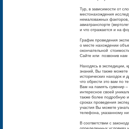
Тур, в зависимости от сл
местонахождения исследу
немаловажных факторов, 
авиатранспорте (вертолет
и что отражается и на ф
График проведения эксп
о месте нахождении объе
окончательной стоимости,
Сайте или позвонив нам 
Находясь в экспедиции, 
знаний, Вы также можете
исторических находок и др
что обрести это вам по 
Вам на память сувенир – 
интересное своей уникал
также более подробную 
сроках проведения экспе
участия Вы можете узнат
телефона, указанному ни
В соответствии с законо
определенных условиях н