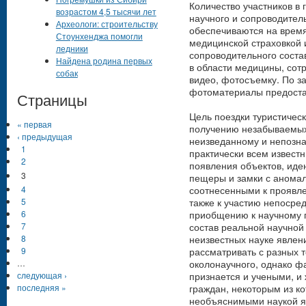
Количество участников в г
возрастом 4,5 тысячи лет
научного и сопроводитель
Археологи: строительству
обеспечиваются на время
Стоунхенджа помогли
медицинской страховкой и
ледники
сопроводительного соста
Найдена родина первых
в области медицины, сот
собак
видео, фотосъемку. По з
фотоматериалы предоста
Страницы
Цель поездки туристическ
« первая
получению незабываемых
‹ предыдущая
неизведанному и непозна
1
практически всем известн
2
появления объектов, ид
3
пещеры и замки с анома
соотнесенными к проявле
4
также к участию непосре
5
приобщению к научному п
6
состав реальной научной
7
неизвестных науке явлен
8
рассматривать с разных т
9
околонаучного, однако фа
…
признается и учеными, и
следующая ›
граждан, некоторым из ко
последняя »
необъяснимыми наукой я