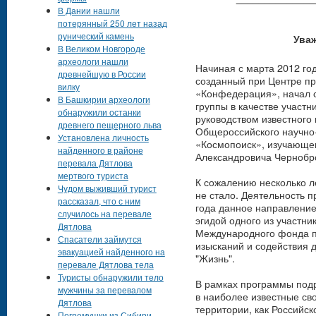
В Дании нашли
потерянный 250 лет назад
рунический камень
Уваж
В Великом Новгороде
археологи нашли
Начиная с марта 2012 го
древнейшую в России
созданный при Центре п
вилку
«Конфедерация», начал с
В Башкирии археологи
группы в качестве участн
обнаружили останки
руководством известного
древнего пещерного льва
Общероссийского научно
Установлена личность
«Космопоиск», изучающе
найденного в районе
Александровича Чернобр
перевала Дятлова
мертвого туриста
К сожалению несколько 
Чудом выживший турист
не стало. Деятельность 
рассказал, что с ним
года данное направление
случилось на перевале
эгидой одного из участни
Дятлова
Международного фонда п
Спасатели займутся
изысканий и содействия 
эвакуацией найденного на
"Жизнь".
перевале Дятлова тела
Туристы обнаружили тело
В рамках программы подр
мужчины за перевалом
в наиболее известные с
Дятлова
территории, как Российск
Погремушки из Сибири