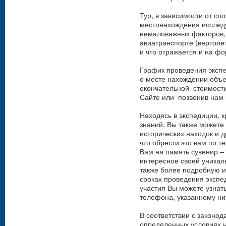
Тур, в зависимости от сл
местонахождения исследу
немаловажных факторов, 
авиатранспорте (вертолет
и что отражается и на ф
График проведения эксп
о месте нахождении объе
окончательной стоимости,
Сайте или позвонив нам 
Находясь в экспедиции, 
знаний, Вы также можете
исторических находок и др
что обрести это вам по 
Вам на память сувенир – 
интересное своей уникал
также более подробную 
сроках проведения экспе
участия Вы можете узнат
телефона, указанному ни
В соответствии с законо
определенных условиях н