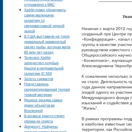
отправлено к МКС
Хаббл помог обнаружить
самую маленькую
Уваж
галактику со
сверхмассивной черной
Начиная с марта 2012 го
дырой
созданный при Центре п
В США выставили на торги
«Конфедерация», начал с
уникальный окаменелый
группы в качестве участн
скелет рыбы, которая жила
руководством известного
85 млн лет назад
Общероссийского научно
Телескоп Хаббл
«Космопоиск», изучающе
запечатлел голубые
Александровича Чернобр
брызги в неправильной
галактике IC 559
К сожалению несколько 
Золото сарматов
не стало. Деятельность 
Представлена
года данное направление
скорректированная теория
эгидой одного из участни
темной материи
Международного фонда п
Решена загадка самых
изысканий и содействия 
ярких объектов во
"Жизнь".
Вселенной
В космосе присутствуют
В рамках программы подр
облака из спирта
в наиболее известные с
Дредноут: Найдены
территории, как Российск
останки самого большого