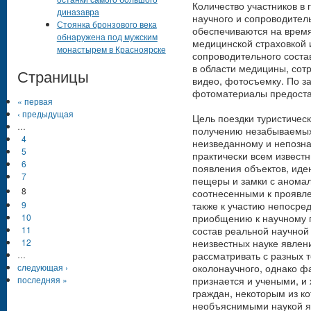
Количество участников в г
диназавра
научного и сопроводитель
Стоянка бронзового века
обеспечиваются на время
обнаружена под мужским
медицинской страховкой и
монастырем в Красноярске
сопроводительного соста
в области медицины, сот
Страницы
видео, фотосъемку. По з
фотоматериалы предоста
« первая
‹ предыдущая
Цель поездки туристическ
…
получению незабываемых
4
неизведанному и непозна
5
практически всем известн
6
появления объектов, ид
7
пещеры и замки с анома
8
соотнесенными к проявле
также к участию непосре
9
приобщению к научному п
10
состав реальной научной
11
неизвестных науке явлен
12
рассматривать с разных т
…
околонаучного, однако фа
следующая ›
признается и учеными, и
последняя »
граждан, некоторым из ко
необъяснимыми наукой я