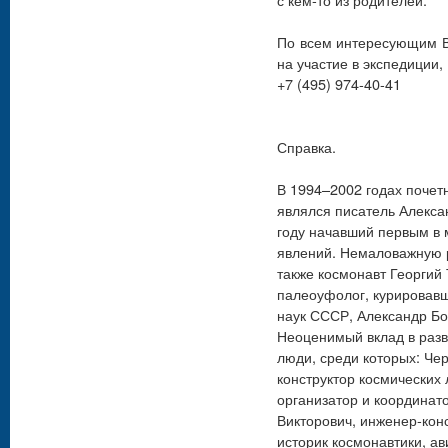
По всем интересующим В
на участие в экспедиции
+7 (495) 974-40-41
Справка.
В 1994–2002 годах поче
являлся писатель Алексан
году начавший первым в 
явлений. Немаловажную 
также космонавт Георгий
палеоуфолог, курировав
наук СССР, Александр Бо
Неоценимый вклад в раз
люди, среди которых: Че
конструктор космических
организатор и координат
Викторович, инженер-кон
историк космонавтики, ав