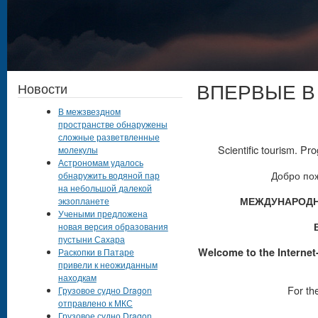
ВПЕРВЫЕ В
Новости
В межзвездном
пространстве обнаружены
сложные разветвленные
Scientific tourism. P
молекулы
Астрономам удалось
Добро по
обнаружить водяной пар
на небольшой далекой
МЕЖДУНАРОДН
экзопланете
Учеными предложена
новая версия образования
пустыни Сахара
Welcome to the Internet-p
Раскопки в Патаре
привели к неожиданным
находкам
For the
Грузовое судно Dragon
отправлено к МКС
______________
Грузовое судно Dragon