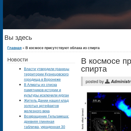
Вы здесь
Главная
» В космосе присутствуют облака из спирта
В космосе пр
Новости
спирта
Власти утвердили границы
территории Кузнецовского
городища в Воронеже
posted by
Administr
В Алматы из списка
памятников истории и
культуры исключили курган
Житель Дании нашел клад
золотых артефактов
железного века
Возвращение Гильгамеша:
древняя глиняная
табличка, украденная 30