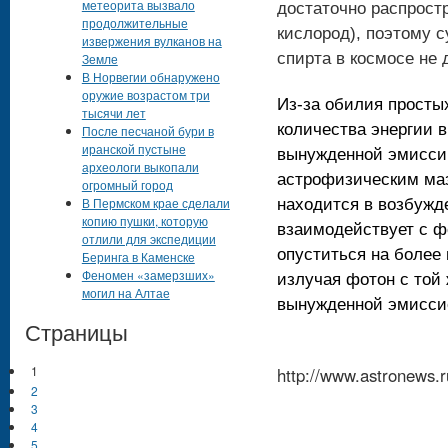
метеорита вызвало
достаточно распрост
продолжительные
кислород), поэтому 
извержения вулканов на
спирта в космосе не
Земле
В Норвегии обнаружено
оружие возрастом три
Из-за обилия просты
тысячи лет
количества энергии в
После песчаной бури в
иранской пустыне
вынужденной эмиссии
археологи выкопали
астрофизическим маз
огромный город
В Пермском крае сделали
находится в возбужд
копию пушки, которую
взаимодействует с ф
отлили для экспедиции
опуститься на более 
Беринга в Каменске
Феномен «замерзших»
излучая фотон с той 
могил на Алтае
вынужденной эмисси
Страницы
1
http://www.astronews
2
3
4
5