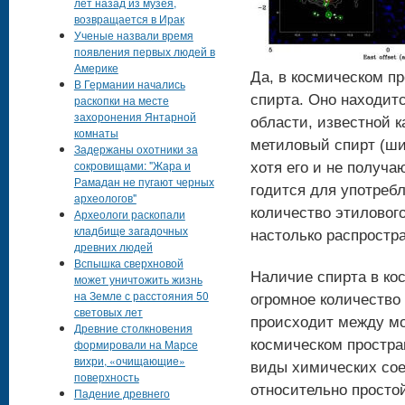
лет назад из музея,
возвращается в Ирак
Ученые назвали время
появления первых людей в
Америке
Да, в космическом пр
В Германии начались
спирта. Оно находитс
раскопки на месте
захоронения Янтарной
области, известной к
комнаты
метиловый спирт (ши
Задержаны охотники за
сокровищами: "Жара и
хотя его и не получа
Рамадан не пугают черных
годится для употребл
археологов"
количество этилового
Археологи раскопали
кладбище загадочных
настолько распростра
древних людей
Вспышка сверхновой
Наличие спирта в ко
может уничтожить жизнь
на Земле с расстояния 50
огромное количество
световых лет
происходит между м
Древние столкновения
формировали на Марсе
космическом простра
вихри, «очищающие»
виды химических сое
поверхность
относительно просто
Падение древнего