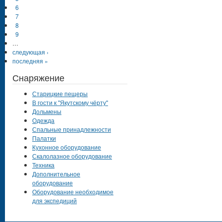
6
7
8
9
…
следующая ›
последняя »
Снаряжение
Старицкие пещеры
В гости к "Якутскому чёрту"
Дольмены
Одежда
Спальные принадлежности
Палатки
Кухонное оборудование
Скалолазное оборудование
Техника
Дополнительное
оборудование
Оборудование необходимое
для экспедиций