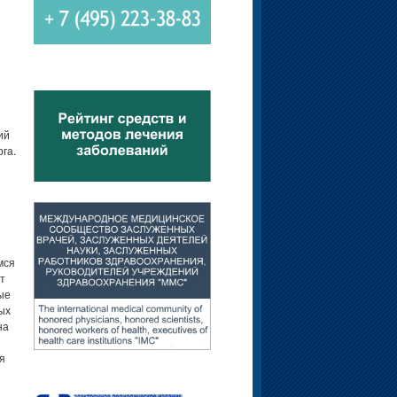
тал Лев Гулько: СТАТЬЯ ПО ТЕМЕ. Методы поиска инопланетян включают использование гигантских оптических телескопов для поиска вспышек или необычных прохождений планет перед дисками других звёзд. Но метод, который с наибольшей вероя