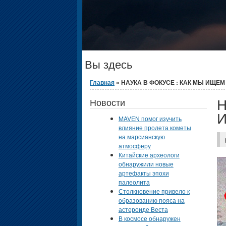
Вы здесь
Главная
» НАУКА В ФОКУСЕ : КАК МЫ ИЩЕ
Н
Новости
MAVEN помог изучить
влияние пролета кометы
на марсианскую
атмосферу
Китайские археологи
обнаружили новые
артефакты эпохи
палеолита
Столкновение привело к
образованию пояса на
астероиде Веста
В космосе обнаружен