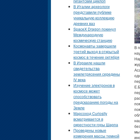
гигантский циклоп
В Италии археологи
представили публике
уникальную коллекцию
древних ваз
SpaceX Dragon покинул
Международную
космическую станцию
Космонавты завершили
В гостях на радио "Эхо Москвы" Владимир Сурдин - российский астроном, старший научный сотрудник Государственного Астрономического Института им. Штернберга. Наргиз Асадова - ведущая "Эхо Москвы". Егор Быковский - главный редактор журнала «Наука в фокусе». Н.АСАДОВА - Доброй ночи! У микрофона Наргиз Асадова. И сегодня я рада представить вам наш новый проект совместно с однои
третий выход в открытый
космос в течение октября
В Израиле нашли
свидетельства
землетрясения середины
IV века
Изучение электронов в
космосе может
способствовать
предсказанию погоды на
Земле
Марсоход Curiosity
всматривается в
окрестности горы Шарпа
Проведены новые
измерения массы темной