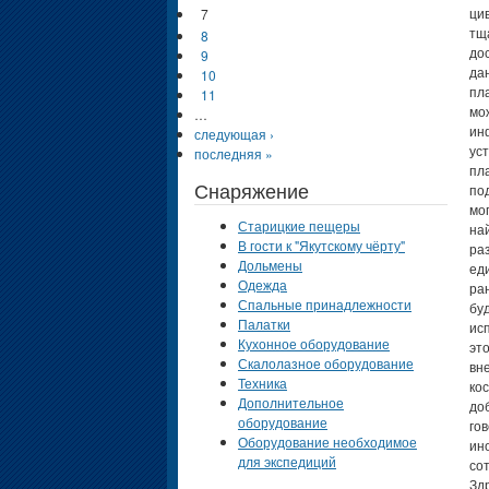
7
8
9
10
11
…
следующая ›
последняя »
Снаряжение
Старицкие пещеры
В гости к "Якутскому чёрту"
Дольмены
Одежда
Спальные принадлежности
Палатки
Кухонное оборудование
Скалолазное оборудование
Техника
Дополнительное
оборудование
Оборудование необходимое
для экспедиций