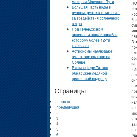
материи Млечного Пути
Большая часть воды в
лунном грунте возникла из-
за воздействия солнечного
ветра
Под Геленджиком
археологи нашли корабль,
которому более 12-ти
тысяч лет
Астрономы наблюдают
гигантское волокно на
Солнце
В атмосфере Титана
обнаружен ледяной
цианистый водород
Страницы
« первая
‹ предыдущая
…
3
4
5
6