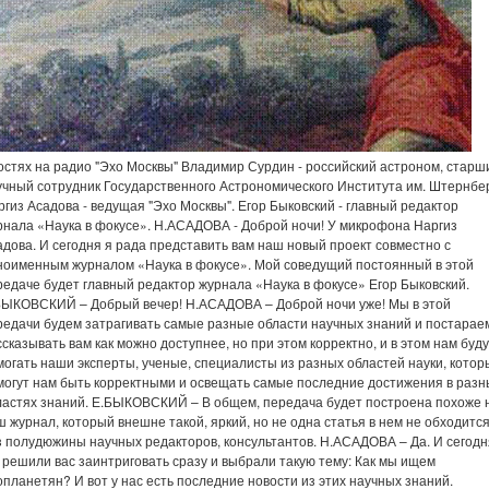
менным журналом «Наука в фокусе». Мой соведущий постоянный в этой передаче будет главный редактор журнала «Наука в фокусе» Егор Быковский. Е.БЫКОВСКИЙ – Добрый вечер! Н.АСАДОВА – Доброй ночи уже! Мы в этой передачи будем затрагивать самые разные области научных знаний и постараемся рассказывать вам как можно доступнее, но при этом корректно, и в этом нам будут помогать наши эксперты, ученые, специалисты из разных областей науки, которые помогут нам быть корректными и освещать самые последние достижения в разных областях знаний. Е.БЫКОВСКИЙ – В общем, передача будет построена похоже на наш журнал, который внешне такой, яркий, но не одна статья в нем не обходится без полудюжины научных редакторов, консультантов. Н.АСАДОВА – Да. И сегодня мы решили вас заинтриговать сразу и выбрали такую тему: Как мы ищем инопланетян? И вот у нас есть последние новости из этих научных знаний. НОВОСТИ НАУКИ. Человечество войдет в контакт с неземными цивилизациями уже лет через 20 – утверждают ученые из США. Сет Шостак заявил, что исследовательское агентство по поиску внеземных цивилизаций проведет в ближайшее время ряд исследований и выйдет на контакт с инопланетянами. В их существовании он не сомневается. Агентство, по словам ученого, займется мониторинга миллионов звездных систем. Шостак утверждает, что вокруг каждой пятой звезды вращается хоть одна планета с подходящими условиями для жизни. Это значит, что в Галактике могут существовать десятки миллиардов планет, похожих на землю «Таким образом, - утверждает астроном, - если на одной из планет существует жизнь, а уровень ее развития подобен земному, то их обитатели получат радиосигнал с земли и ответят на него; или же сами ученые засекут электромагнитный сигнал внеземной цивилизации. Как напоминает «Интерфакс», выводы Шостака частично базируются на данных, собранных астрономическим спутником НАСА «Кеплер». Между тем эксперимент по поиску сигналов от внеземных цивилизаций был проведен с помощью крупнейшего полноповоротного радиотелескопа в Грин Бэнк. Были отобраны 86 планет предположительно схожие с землей. Учитывались так называемые индексы землеподобия и обитаемости. Ученых интересовало, могут ли эти планеты излучать сигналы в частотном диапазоне не шире 5 герц, которые, в частности, используются сотовой связью. Считается, что в таком узком диапазоне точно не может быть естественных сигналов. И, если что-то встретиться, то значит – вот он, искомый сигнал инопланетной цивилизации. Телескоп Грин Бэнк в рамках работы за время работы зафиксировал 52 сигнала, которые могли бы быть признаком разумного присутствия. В прошлом году большая команда астрономов, при участии главы проекта SETI, объединяющего организации по поиску внеземной цивилизации, изучила результаты наблюдения этого радиотелескопа. После тщательного анализа не один из сигналов не выдержал анализа. Ни один не может достоверно указывать, что его источник имеет искусственное происхождение, хотя данный эксперимент указывает на то, что на ближайших к нам землеподобных планетах никто не пользуется сотовой связью. Оригинальные световоды, которые можно использовать для поиска межпланетных цивилизаций, разработал центр инфракрасных волоконных технологий Уральского федерального института. Если установить их в инфракрасный телескоп, то можно будет определить температуру планет у далеких звезд, то есть, понять, какие их них считать потенциально подходящими для жизни. Новые световоды изготовлены из галогенидов, металлов могут отсекать звездное излучение, усиливая излучение планеты, а значит, можно найти планеты похожие на землю. Эти уникальные инфракрасные световоды были разработаны доктором технических наук Лией Жуковой и командой единомышленников. Исследования начались еще в 80-х годах прошлого века. Чуть раньше стало известно, что Войска воздушно-космической обороны России не будут бороться с внеземными цивилизациями. Как сообщил помощник главного испытательного космического центра имени Титова Сергей Бережной, ВКО пока к этому не готовы, цитата: «Мы для этого не предназначены, для борьбы с внеземными цивилизациями. Мы, к сожалению, пока еще не готовы. В задачу космического центра это не ставилось. На Земле много проблем и около планеты», - добавил Бережной. Н.АСАДОВА - Это передача «Наука в фокусе» и сегодня мы говорим о том, как мы ищем инопланетян, и нашим проводником в мир инопланетных цивилизаций сегодня будет российский астроном, старший научный сотрудник Государственного института имени Штернберга Владимир Сурдин. Здравствуйте! В.СУРДИН – Привет полуночникам! Е.БЫКОВСКИЙ – Я добавлю еще, что Владимир Сурдин еще известный научно-популярный писатель. Н.АСАДОВА – Да, это правда, и еще лауреат премии «Просветитель» в прошлом году, да? В.СУРДИН – Да. Н.АСАДОВА – Нам очень повезло, грубо говоря, и давайте же отвечать на наши вопросы. Во-первых, у нас есть животрепещущий вопрос девичий: А зачем нам, вообще, искать инопланетян? Я в них не верю, допустим. И зачем тратить такое количество средств финансовых, человеческих ресурсов для того, чтобы так долго искать каких-то непонятных инопланетян? В.СУРДИН – Не так долго мы их ищем – примерно полстолетия, во-первых. Во-вторых, ресурсы мизерные на это тратятся; и я замечу, что самый дорогостоящий проект, которые еще не воплощен в жизнь – только предстоит. Вот те самые 20 лет, о которых говорил Сет Шостак – это тот самый проект, и он стоит всего лишь 30 миллионов долларов. Да разве это деньги? Вспомним про Олимпиаду. Зачем? Ну, спросили бы у Колумба, зачем он поехал. Он бы сказал: «Ну, как зачем? Новую дорогу в Индию открывать. Будем перец оттуда возить и всякие вкусные вещи». Приехал - открыл Америку. Не знаю, зачем мы их ищем. Интересно потому что. А зачем мы ездим за границу, зачем знакомимся с культурой других народов, хотя они на нас очень похожи? Представьте на минутку, что мы их открыли – сигнал от них получили. Телевизионный канал, которые непрерывно работает, показывает нам жизнь другой цивилизации - представляете, какой рейтинг у него был бы? По-моему, это аргумент для тех, кто занимается наукой. Е.БЫКОВСКИЙ – И в любом случае, пусть мы их откроем, чем они нас? Это в порядке шутки, о, вообще, я хочу заметить к твоему этому вопросу, что мы ищем, как сказал Владимир, не так давно – полвека, а до этого, в общем, многие были уверены, что инопланетяне живут недалеко. Когда появилась мощная оптика, и на Луне, например, стало возможным рассмотреть горы и какие-то другие природные образования, было общим местом считать, что на луне живут селениты. Это была эпоха великих географический открытий; и тогда было нормально, что открывается новая земля, а там есть аборигены очередные. Еще одна земля - там еще одни аборигены. Значит, на Луне, скорей всего, живут селениты. Н.АСАДОВА – На Марсе. Е.БЫКОВСКИЙ – А на марсе живут марсиане. То есть, это было вполне естественно предположить, что везде живут какие-то люди, что, впрочем, не противоречит совершенно, например, религии, господствовавшей в те времена, ибо сказано было, что «у господа моего много домов» или что-то в этом роде – я точно не помню Писание. Но потом оказалось, что в солнечной системе других разумных существ нет, и стало логично предположить, что они есть где-то еще. Если жизнь возникла естественным способом, то притом, что Вселенная безгранична, этим способом она должна появиться где-то еще. В.СУРДИН – На счет религии замечу, что Джордано Бруно сгорел на костре за эти мысли, и поджигали костер именно деятели религии. Е.БЫКОВСКИЙ – Да, Володя, но его сожгли за ересь, в общем, не совсем за то… В.СУРДИН – В том числе, и за мысль о множественности миров. Но, тем не менее, мысль-то естественная. Мы ничего не имеет в природе в одном экземпляре, ничего, кроме двух вещей: жизни и разума. Ученых это чрезвычайно беспокоит. У нас была одна звезда – Солнце. В конце концов, мы поняли, что остальные звезды тоже солнца. У нас была одна земля. Потом мы открыли кучу планет в Солнечной системе, поняли, что Земля не уникальна. А сегодня у нас более тысячи планет у других звезд. И по-прежнему жизнь и разум остаются уникальны. Ну, не может этого быть! Н.АСАДОВА – Еще один ответ нам дают многочисленные фильмы и блокбастеры фантазийные – то, что жизнь на Земле не бесконечна, и нам, человечеству придется куда-то переселиться. В.СУРДИН – Это не ответ. Это большая подножка тем, кто изучает проблему, потому что блокбастеры воспитали у нас мысль о том, что они вокруг, от них уже просто некуда деться: они уже здесь, в этой студии, в этой Москве, везде и надо только уклоняться от встречи с внеземными цивилизациями… Е.БЫКОВСКИЙ – Я не успеваю уклоняться. В.СУРДИН – На самом деле, дело хуже обстоит: разум чрезвычайно редок во Вселенной. А жизнь - мы надеемся, что еще в Солнечной системе мы найдем оригинальную жизнь, и мест для этого все больше и больше становится. Напомню, Марс может быть живым, и сегодня еще несколько спутников планет оказались потенциальными прибежищами жизни. Е.БЫКОВСКИЙ – Мы говорим, скорее, все-таки о разумной жизни. В.СУРДИН – Разумной, да. Е.БЫКОВСКИЙ – Вряд ли на Европе подо льдом разовьются… В.СУРДИН – Да, я не думаю, что в темноте может быть разумная жизнь. Н.АСАДОВА – Тогда мы подошли к самому главному вопросу нашей передачи: Как мы ищем инопланетян. Поэтому я предлагаю нам послушать рубрику постоянную нашу: «Статья по теме». Это статься из журнала «Наука в фокусе»: «Как мы ищем чужих», ее прочи