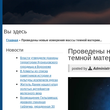
Вы здесь
Главная
» Проведены новые измерения массы темной материи...
Проведены н
Новости
темной мате
Власти утвердили границы
территории Кузнецовского
городища в Воронеже
posted by
Administr
В Алматы из списка
памятников истории и
культуры исключили курган
Житель Дании нашел клад
золотых артефактов
железного века
Возвращение Гильгамеша:
древняя глиняная
табличка, украденная 30