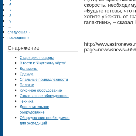
6
скорость, необходиму
7
«Будьте готовы, что 
8
хотите убежать от г
9
галактики», – сказал
…
следующая ›
последняя »
http://www.astronews.r
Снаряжение
page=news&news=65
Старицкие пещеры
В гости к "Якутскому чёрту"
Дольмены
Одежда
Спальные принадлежности
Палатки
Кухонное оборудование
Скалолазное оборудование
Техника
Дополнительное
оборудование
Оборудование необходимое
для экспедиций