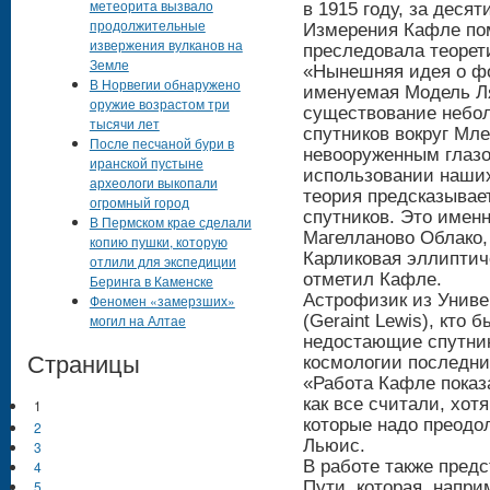
метеорита вызвало
в 1915 году, за деся
продолжительные
Измерения Кафле пом
извержения вулканов на
преследовала теорет
Земле
«Нынешняя идея о фо
В Норвегии обнаружено
именуемая Модель Л
оружие возрастом три
существование небол
тысячи лет
спутников вокруг Мле
После песчаной бури в
невооруженным глазо
иранской пустыне
использовании наши
археологи выкопали
теория предсказывает
огромный город
спутников. Это имен
В Пермском крае сделали
Магелланово Облако,
копию пушки, которую
Карликовая эллиптиче
отлили для экспедиции
отметил Кафле.
Беринга в Каменске
Астрофизик из Униве
Феномен «замерзших»
могил на Алтае
(Geraint Lewis), кто 
недостающие спутни
Страницы
космологии последние
«Работа Кафле показа
как все считали, хот
1
которые надо преодо
2
Льюис.
3
В работе также пред
4
5
Пути, которая, напр