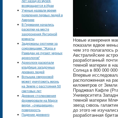
лет назад из музея,
возвращается в Ирак
Ученые назвали время
появления первых людей в
Америке
В Германии начались
раскопки на месте
захоронения Янтарной
комнаты
Новые измерения ма
Задержаны охотники за
показали вдвое мень
сокровищами: "Жара и
чем это полагалось р
Рамадан не пугают черных
Австралийские астро
археологов"
разработанный почти 
Археологи раскопали
темной материи в на
кладбище загадочных
Солнца в 800 000 000
древних людей
Впервые исследовала
Вспышка сверхновой
расположенная на ра
может уничтожить жизнь
километров от Земли
на Земле с расстояния 50
Праджвал Кафле (Praj
световых лет
Университета Западн
Древние столкновения
темной материи Млеч
формировали на Марсе
вихри, «очищающие»
звезд сквозь галакти
поверхность
до этого не изучали
Падение древнего
разработанная брит