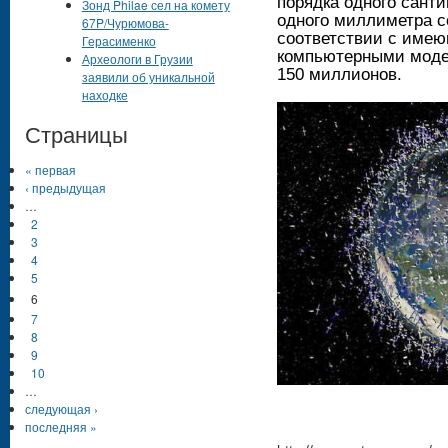
порядка одного сант
Зонд Philae сел на комету
одного миллиметра с
67P/Чурюмова-
соответствии с име
Герасименко
компьютерными модел
Археологи в Грузии
150 миллионов.
заявили об уникальной
находке
Страницы
« первая
‹ предыдущая
…
2
3
4
5
6
7
8
9
10
…
следующая ›
последняя »