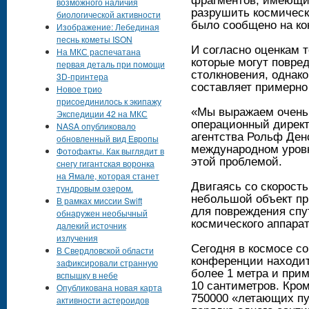
фрагментов, имеющих
возможного наличия
разрушить космическ
биологической активности
было сообщено на ко
Изображение: Лебединая
песнь кометы ISON
И согласно оценкам т
На МКС распечатана
которые могут повре
первая деталь при помощи
столкновения, однак
3D-принтера
составляет примерно
Новое трио
присоединилось к экипажу
«Мы выражаем очень 
Экспедиции 42 на МКС
операционный директ
NASA опубликовало
агентства Рольф Денс
обновленный вид Европы
международном уровн
Фотофакты. Как выглядит в
этой проблемой.
снегу гигантская воронка
на Ямале, которая станет
Двигаясь со скорость
тундровым озером.
небольшой объект пр
В рамках миссии Swift
для повреждения спу
обнаружен необычный
космического аппарат
далекий источник
излучения
Сегодня в космосе с
В Свердловской области
конференции находит
зафиксировали странную
более 1 метра и при
вспышку в небе
10 сантиметров. Кром
Опубликована новая карта
750000 «летающих пу
активности астероидов