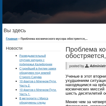
Вы здесь
Главная
» Проблема космического мусора обостряется,...
Проблема ко
Новости
обостряется,
Разведывательный
спутник запущен с
побережья Калифорнии
posted by
Administr
Старейший в Англии замок
обнаружен под землей
Ученые в этот вторни
Старого Сарума
ухудшением ситуаци
10 фактов о Млечном Пути.
находящимся на орб
Часть 2.
космических миссий 
10 фактов о Млечном Пути.
шесть десятилетий о
Часть 1.
В метеорите с Марса
Менее чем за четвер
обнаружены следы