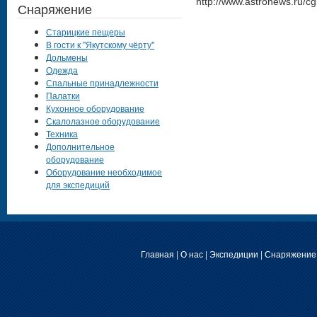
http://www.astronews.ru/
Снаряжение
Старицкие пещеры
В гости к "Якутскому чёрту"
Дольмены
Одежда
Спальные принадлежности
Палатки
Кухонное оборудование
Скалолазное оборудование
Техника
Дополнительное
оборудование
Оборудование необходимое
для экспедиций
Главная
|
О нас
|
Экспедиции
|
Снаряжение