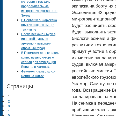
метеорита вызвало
продолжительные
экипажа на борту их 
извержения вулканов на
Экспедиция 42 продо
Земле
микрогравитационной
В Норвегии обнаружено
оружие возрастом три
будет расширять сфе
тысячи лет
будет выполнять экс
После песчаной бури в
биологическими и ф
иранской пустыне
археологи выкопали
развитием технологи
огромный город
примут участие в об
В Пермском крае сделали
копию пушки, которую
их миссии запланиро
отлили для экспедиции
судов, включая амер
Беринга в Каменске
российские миссии Пр
Феномен «замерзших»
могил на Алтае
европейского грузово
Уилмор, Самокутяев 
Страницы
года. Возвращение В
1
запланировано на май
2
На снимке в передне
3
прибывшие члены эки
4
5