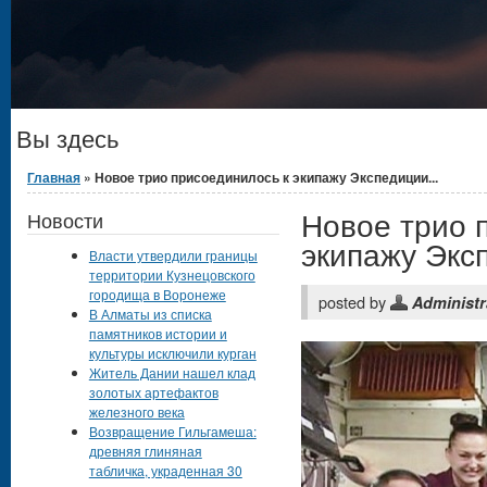
Вы здесь
Главная
» Новое трио присоединилось к экипажу Экспедиции...
Новое трио 
Новости
экипажу Экс
Власти утвердили границы
территории Кузнецовского
городища в Воронеже
posted by
Administr
В Алматы из списка
памятников истории и
культуры исключили курган
Житель Дании нашел клад
золотых артефактов
железного века
Возвращение Гильгамеша:
древняя глиняная
табличка, украденная 30