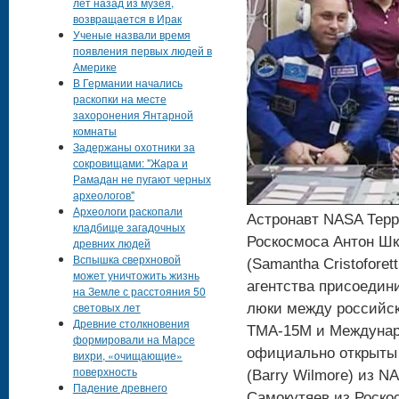
лет назад из музея,
возвращается в Ирак
Ученые назвали время
появления первых людей в
Америке
В Германии начались
раскопки на месте
захоронения Янтарной
комнаты
Задержаны охотники за
сокровищами: "Жара и
Рамадан не пугают черных
археологов"
Археологи раскопали
Астронавт NASA Терри
кладбище загадочных
Роскосмоса Антон Шк
древних людей
Вспышка сверхновой
(Samantha Cristoforet
может уничтожить жизнь
агентства присоедин
на Земле с расстояния 50
световых лет
люки между российс
Древние столкновения
ТМА-15М и Междунар
формировали на Марсе
официально открыты 
вихри, «очищающие»
поверхность
(Barry Wilmore) из N
Падение древнего
Самокутяев из Роско