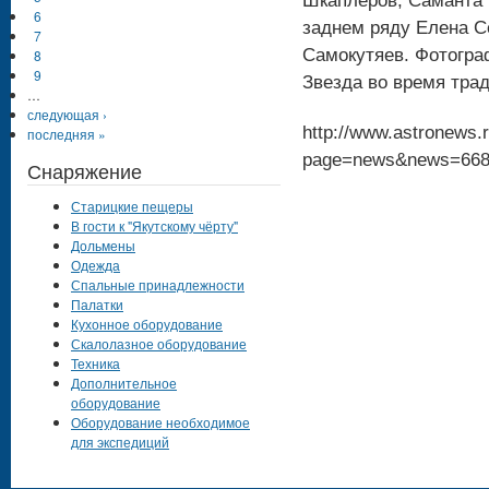
Шкаплеров, Саманта 
6
заднем ряду Елена С
7
Самокутяев. Фотогра
8
9
Звезда во время тра
…
следующая ›
http://www.astronews.r
последняя »
page=news&news=66
Снаряжение
Старицкие пещеры
В гости к "Якутскому чёрту"
Дольмены
Одежда
Спальные принадлежности
Палатки
Кухонное оборудование
Скалолазное оборудование
Техника
Дополнительное
оборудование
Оборудование необходимое
для экспедиций