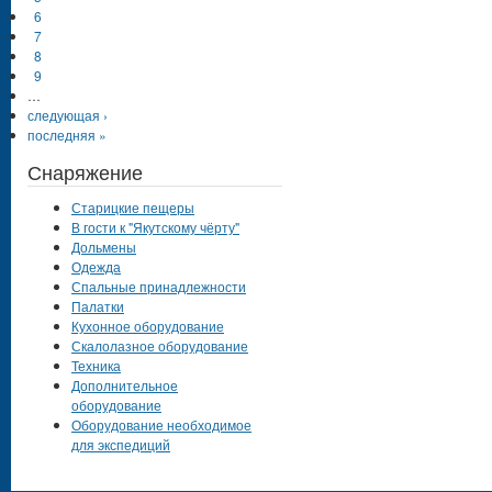
6
7
8
9
…
следующая ›
последняя »
Снаряжение
Старицкие пещеры
В гости к "Якутскому чёрту"
Дольмены
Одежда
Спальные принадлежности
Палатки
Кухонное оборудование
Скалолазное оборудование
Техника
Дополнительное
оборудование
Оборудование необходимое
для экспедиций