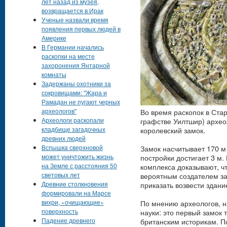
лет назад из музея,
возвращается в Ирак
Ученые назвали время
появления первых людей в
Америке
В Германии начались
раскопки на месте
захоронения Янтарной
комнаты
Задержаны охотники за
сокровищами: "Жара и
Рамадан не пугают черных
археологов"
Во время раскопок в Ста
Археологи раскопали
графстве Уилтшир) архео
кладбище загадочных
королевский замок.
древних людей
Вспышка сверхновой
Замок насчитывает 170 м 
может уничтожить жизнь
постройки достигает 3 м
на Земле с расстояния 50
комплекса доказывают, чт
световых лет
вероятным создателем за
Древние столкновения
приказать возвести здание
формировали на Марсе
вихри, «очищающие»
По мнению археологов, н
поверхность
науки: это первый замок 
Падение древнего
британским историкам. П