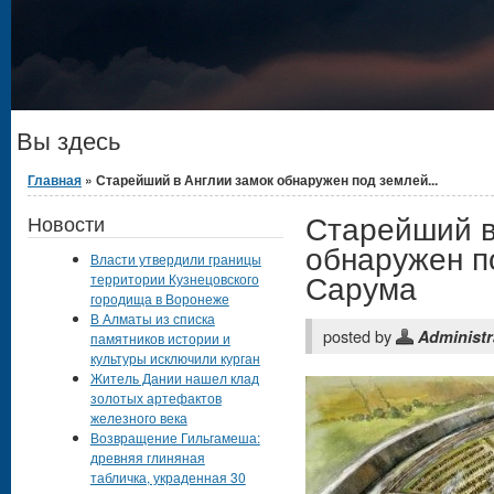
Вы здесь
Главная
» Старейший в Англии замок обнаружен под землей...
Старейший в
Новости
обнаружен п
Власти утвердили границы
Сарума
территории Кузнецовского
городища в Воронеже
В Алматы из списка
posted by
Administr
памятников истории и
культуры исключили курган
Житель Дании нашел клад
золотых артефактов
железного века
Возвращение Гильгамеша:
древняя глиняная
табличка, украденная 30