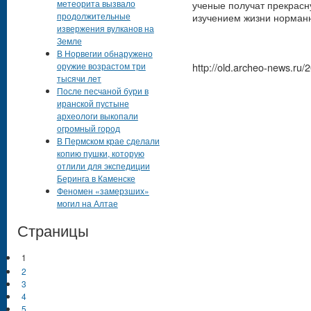
метеорита вызвало
ученые получат прекрас
продолжительные
изучением жизни норманн
извержения вулканов на
Земле
В Норвегии обнаружено
оружие возрастом три
http://old.archeo-news.ru/
тысячи лет
После песчаной бури в
иранской пустыне
археологи выкопали
огромный город
В Пермском крае сделали
копию пушки, которую
отлили для экспедиции
Беринга в Каменске
Феномен «замерзших»
могил на Алтае
Страницы
1
2
3
4
5