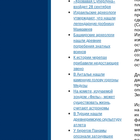
«Кровавая Суперлуна»
пл
взойдет 28 сентября
ат
Израильские археологи
пр
утверждают, что нашли
сд
легендарную гробницу
(C
Маккавеев
по
Башкирские археологи
Из
из
нашли древние
ос
погребения знатных
до
воинов
со
К истории черепах
ли
прибавили недостающее
ос
звено
В Анталье нашли
Дл
каменную голову горгоны
да
пр
Медузы
оп
На комете, изучаемой
Зе
зондом «Филы», может
существовать жизнь,
Ис
считают астрономы
на
В Турции нашли
их
древнеримскую скульптуру
фа
атлета
те
ме
У берегов Панамы
по
опознали затонувшее
ра