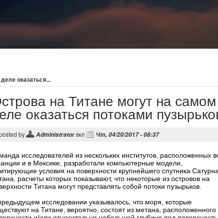
деле оказаться...
строва на Титане могут на самом
еле оказаться потоками пузырько
posted by
вкл
Administrator
Чт, 04/20/2017 - 08:37
манда исследователей из нескольких институтов, расположенных в
анции и в Мексике, разработали компьютерные модели,
итирующие условия на поверхности крупнейшего спутника Сатурн
тана, расчеты которых показывают, что некоторые из островов на
верхности Титана могут представлять собой потоки пузырьков.
предыдущем исследовании указывалось, что моря, которые
ществуют на Титане, вероятно, состоят из метана, расположенного
верхности и/или относительно небольшой глубине под поверхност