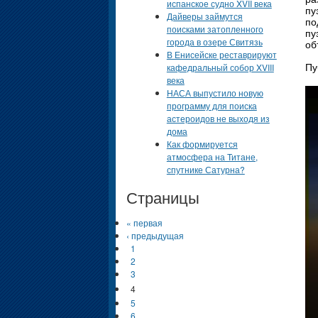
испанское судно XVII века
пу
Дайверы займутся
по
поисками затопленного
пу
города в озере Свитязь
об
В Енисейске реставрируют
кафедральный собор XVIII
Пу
века
НАСА выпустило новую
программу для поиска
астероидов не выходя из
дома
Как формируется
атмосфера на Титане,
спутнике Сатурна?
Страницы
« первая
‹ предыдущая
1
2
3
4
5
6