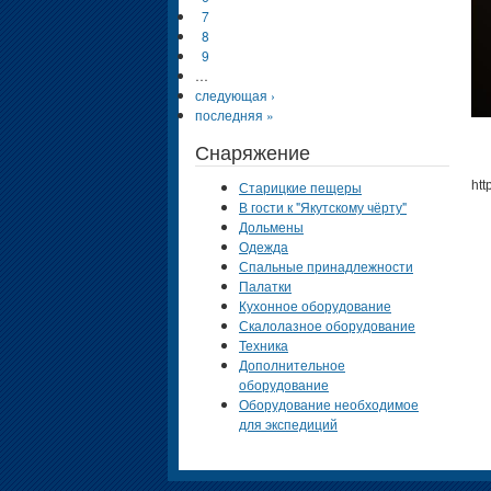
7
8
9
…
следующая ›
последняя »
Снаряжение
Старицкие пещеры
ht
В гости к "Якутскому чёрту"
Дольмены
Одежда
Спальные принадлежности
Палатки
Кухонное оборудование
Скалолазное оборудование
Техника
Дополнительное
оборудование
Оборудование необходимое
для экспедиций