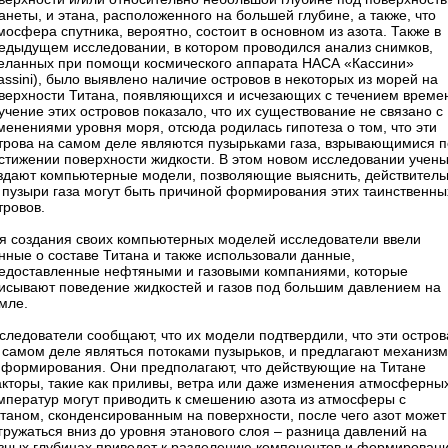
анеты, и этана, расположенного на большей глубине, а также, что
мосфера спутника, вероятно, состоит в основном из азота. Также в
едыдущем исследовании, в котором проводился анализ снимков,
еланных при помощи космического аппарата НАСА «Кассини»
assini), было выявлено наличие островов в некоторых из морей на
верхности Титана, появляющихся и исчезающих с течением време
учение этих островов показало, что их существование не связано с
менениями уровня моря, отсюда родилась гипотеза о том, что эти
трова на самом деле являются пузырьками газа, взрывающимися п
стижении поверхности жидкости. В этом новом исследовании учен
здают компьютерные модели, позволяющие выяснить, действитель
 пузыри газа могут быть причиной формирования этих таинственны
тровов.
я создания своих компьютерных моделей исследователи ввели
нные о составе Титана и также использовали данные,
едоставленные нефтяными и газовыми компаниями, которые
исывают поведение жидкостей и газов под большим давлением на
мле.
следователи сообщают, что их модели подтвердили, что эти остров
 самом деле являться потоками пузырьков, и предлагают механизм
 формирования. Они предполагают, что действующие на Титане
кторы, такие как приливы, ветра или даже изменения атмосферны
мператур могут приводить к смешению азота из атмосферы с
таном, сконденсированным на поверхности, после чего азот может
гружаться вниз до уровня этанового слоя – разница давлений на
зных глубинах приведет к разделению компонентов и формирован