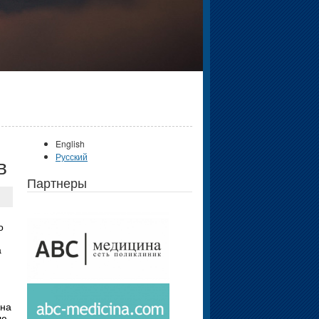
English
Русский
в
Партнеры
о
а
 на
ью