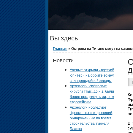
Вы здесь
Главная
» Острова на Титане могут на самом 
О
Новости
д
Ученые открыли «горячий
юпитер» на орбите вокруг
солнцеподобной звезды
Археологи: сибирские
хирурги I тыс. до н.э. были
Ко
более продвинутыми, чем
Фр
европейские
им
Археологи исследуют
Ти
фрагменты захоронений,
по
обнаруженные во время
строительства туннеля
В 
су
Бланка
по