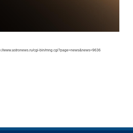
tp://www.astronews.ru/cgi-bin/mng.cgi?page=news&news=9636