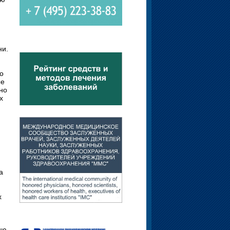
ни.
о
ые
но
х
а
х
ию