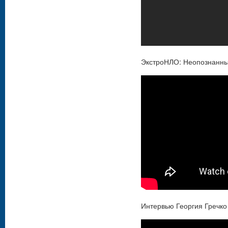
ЭкстроНЛО: Неопознанны
Интервью Георгия Гречк