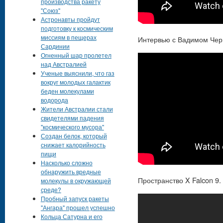
производства ракету
"Союз"
Астронавты пройдут
подготовку к космическим
миссиям в пещерах
Интервью с Вадимом Чер
Сардинии
Огненный шар пролетел
над Австралией
Ученые выяснили, что газ
вокруг молодых галактик
беден молекулами
водорода
Жители Австралии стали
свидетелями падения
"космического мусора"
Создан белок, который
снижает калорийность
пищи
Насколько сложно
обнаружить вредные
Пространство X Falcon 9.
молекулы в окружающей
среде?
Пробный запуск ракеты
"Ангара" прошел успешно
Кольца Сатурна и его