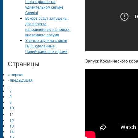
Шестигранник на
удивительном снимке
Cassini
Вскоре будут запущены
два проекта,
направленные на поиски
внеземного разума
Ученые изучили снимки
НЛО, сделанные
Чилийскими шахтерами
Запуск Космического кора
Страницы
« первая
‹ предыдущая
…
7
8
9
10
11
12
13
14
15