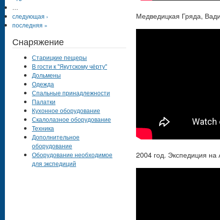
…
Медведицкая Гряда, Вади
следующая ›
последняя »
Снаряжение
Старицкие пещеры
В гости к "Якутскому чёрту"
Дольмены
Одежда
Спальные принадлежности
Палатки
Кухонное оборудование
Скалолазное оборудование
Техника
Дополнительное
оборудование
2004 год. Экспедиция на 
Оборудование необходимое
для экспедиций