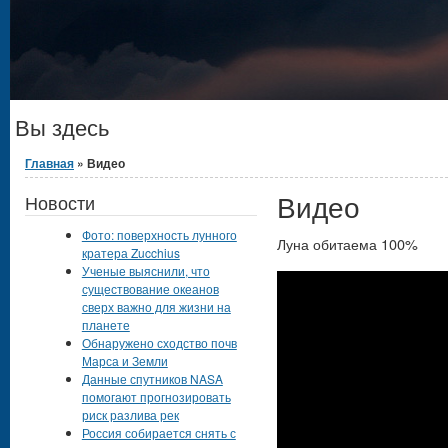
Вы здесь
Главная
» Видео
Видео
Новости
Фото: поверхность лунного
Луна обитаема 100%
кратера Zucchius
Ученые выяснили, что
существование океанов
сверх важно для жизни на
планете
Обнаружено сходство почв
Марса и Земли
Данные спутников NASA
помогают прогнозировать
риск разлива рек
Россия собирается снять с