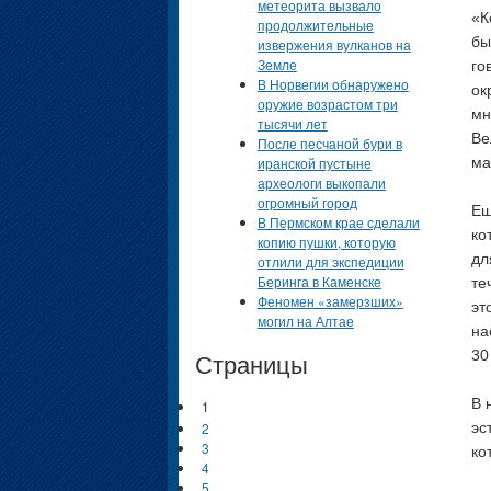
метеорита вызвало
«К
продолжительные
бы
извержения вулканов на
Земле
го
В Норвегии обнаружено
ок
оружие возрастом три
мн
тысячи лет
Ве
После песчаной бури в
иранской пустыне
ма
археологи выкопали
огромный город
Ещ
В Пермском крае сделали
ко
копию пушки, которую
дл
отлили для экспедиции
Беринга в Каменске
те
Феномен «замерзших»
эт
могил на Алтае
на
Страницы
30
В 
1
2
эс
3
ко
4
5