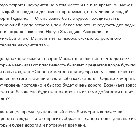
огда эстроген находится не в том месте и не в то время, он может
ть крайне вредным для живых организмов, в том числе и людей, —
ворит Годжкис. — Очень важно быть в курсе, находится ли в
ружающей среде эстроген, тем более что это не редкость для воды
огих странах, включая Новую Зеландию, Австралию и
ликобританию. Мы понятия не имеем, сколько эстрогенного
териала находится там».
е одной проблемой, говорит Макнэтти, является то, что добавки,
торые увеличивают пластичность бытовых предметов вроде бутыло
я напитков, контейнеров и мешков для мусора могут накапливаться
чение долгого времени и вести себя как эстроген. Однако измерять
от уровень постоянно и быстро будет очень дорого. Возникает вопр
сколько безопасно будет контактировать с этими добавками в тече
 лет?
настоящее время единственный способ измерить количество
трогена в воде — это отправить образец в лабораторию для анализ
торый будет дорогим и потребует времени.