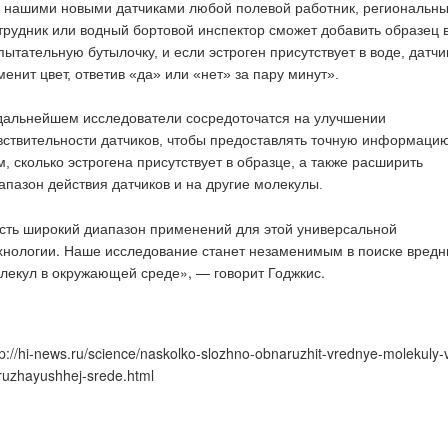
 нашими новыми датчиками любой полевой работник, региональн
трудник или водный бортовой инспектор сможет добавить образец 
пытательную бутылочку, и если эстроген присутствует в воде, датчи
менит цвет, ответив «да» или «нет» за пару минут».
дальнейшем исследователи сосредоточатся на улучшении
вствительности датчиков, чтобы предоставлять точную информаци
м, сколько эстрогена присутствует в образце, а также расширить
апазон действия датчиков и на другие молекулы.
сть широкий диапазон применений для этой универсальной
хнологии. Наше исследование станет незаменимым в поиске вред
лекул в окружающей среде», — говорит Годжкис.
tp://hi-news.ru/science/naskolko-slozhno-obnaruzhit-vrednye-molekuly-
ruzhayushhej-srede.html