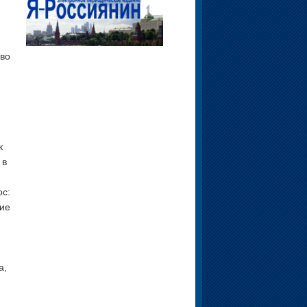
 во
к
 в
ос:
ние
а,