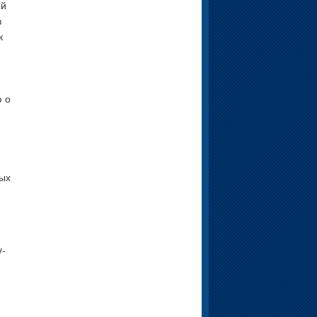
ый
в
к
ю о
ных
v-