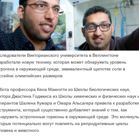
следователи Викторианского университета в Веллингтоне
зработали новую технику, которая может обнаружить уровень
трогена в окружающей среде, эквивалентный щепотке соли в
ссейне олимпийских размеров.
бота профессора Кена Макнэтти из Школы биологических наук,
ктора Джастина Годжкиса из Школы химических и физических наук 
пирантов Шалена Кумара и Омара Альсагера привела к разработке
струмента, который существенно добавляет знаний о том, как
наружить эстрогенные гормоны в окружающей среде. Это молекулы
торые потенциально могут повлиять на репродуктивные циклы
ловека и животного.