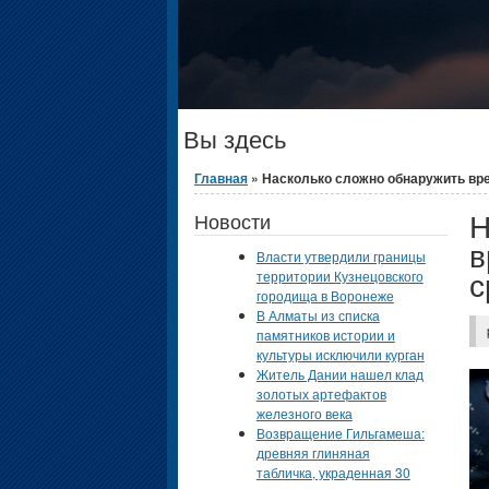
Вы здесь
Главная
» Насколько сложно обнаружить вре
Н
Новости
в
Власти утвердили границы
с
территории Кузнецовского
городища в Воронеже
В Алматы из списка
памятников истории и
культуры исключили курган
Житель Дании нашел клад
золотых артефактов
железного века
Возвращение Гильгамеша:
древняя глиняная
табличка, украденная 30