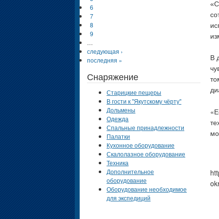
«С
6
со
7
8
ис
9
из
…
следующая ›
В 
последняя »
чу
Снаряжение
то
ди
Старицкие пещеры
В гости к "Якутскому чёрту"
Дольмены
«Е
Одежда
те
Спальные принадлежности
мо
Палатки
Кухонное оборудование
Скалолазное оборудование
Техника
Дополнительное
ht
оборудование
ok
Оборудование необходимое
для экспедиций