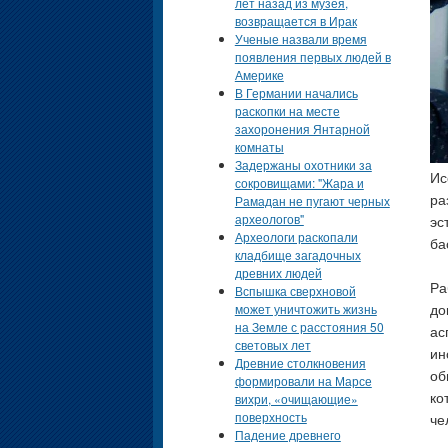
лет назад из музея,
возвращается в Ирак
Ученые назвали время
появления первых людей в
Америке
В Германии начались
раскопки на месте
захоронения Янтарной
комнаты
Задержаны охотники за
Ис
сокровищами: "Жара и
Рамадан не пугают черных
ра
археологов"
эс
Археологи раскопали
ба
кладбище загадочных
древних людей
Ра
Вспышка сверхновой
может уничтожить жизнь
до
на Земле с расстояния 50
ас
световых лет
ин
Древние столкновения
об
формировали на Марсе
вихри, «очищающие»
ко
поверхность
че
Падение древнего